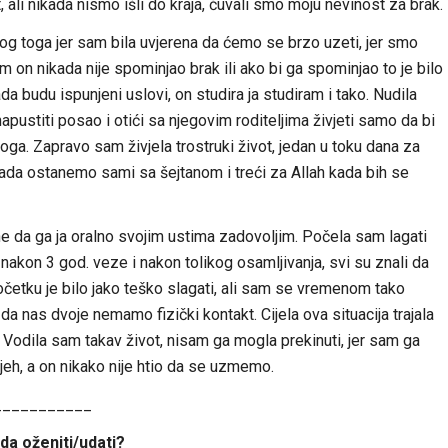
ali nikada nismo išli do kraja, čuvali smo moju nevinost za brak.
og toga jer sam bila uvjerena da ćemo se brzo uzeti, jer smo
 on nikada nije spominjao brak ili ako bi ga spominjao to je bilo
da budu ispunjeni uslovi, on studira ja studiram i tako. Nudila
ustiti posao i otići sa njegovim roditeljima živjeti samo da bi
ga. Zapravo sam živjela trostruki život, jedan u toku dana za
e kada ostanemo sami sa šejtanom i treći za Allah kada bih se
 da ga ja oralno svojim ustima zadovoljim. Počela sam lagati
 nakon 3 god. veze i nakon tolikog osamljivanja, svi su znali da
četku je bilo jako teško slagati, ali sam se vremenom tako
a nas dvoje nemamo fizički kontakt. Cijela ova situacija trajala
 Vodila sam takav život, nisam ga mogla prekinuti, jer sam ga
rijeh, a on nikako nije htio da se uzmemo.
___________
da oženiti/udati?