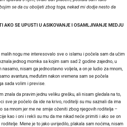
 bojim se da cu oboljeti zbog toga, nekad mi dodje nesto da
TI AKO SE UPUSTI U ASIKOVANJE I OSAMLJIVANJE MEDJU
 malih nogu me interesovalo sve o islamu i počela sam da učim
upoznala jednog momka sa kojim sam sad 2 godine zajedno, u
m nasamo, nisam ga jednostavno voljela, a on je ludio za mnom,
la samo avantura, međutim nakon vremena sam se počela
 ga sada volim i previse.
m znala da pravim jednu veliku grešku, ali nisam gledala na to,
ci sve je počelo da ide na krivo, roditelji su mu saznali da ima
nuo sa mnom jer me ne smije oženiti zbog njegovih roditelja –
ije kao i oni i rekli su mu da me nikad neće primiti i ako se on
oditelje. Mene je to jako uvrijedilo, plakala sam noćima, nisam