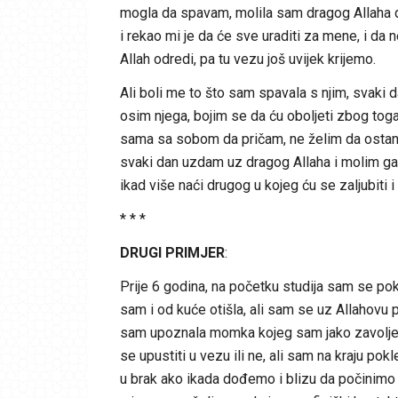
mogla da spavam, molila sam dragog Allaha 
i rekao mi je da će sve uraditi za mene, i da 
Allah odredi, pa tu vezu još uvijek krijemo.
Ali boli me to što sam spavala s njim, svaki 
osim njega, bojim se da ću oboljeti zbog tog
sama sa sobom da pričam, ne želim da ostanem
svaki dan uzdam uz dragog Allaha i molim ga 
ikad više naći drugog u kojeg ću se zaljubiti 
* * *
DRUGI PRIMJER
:
Prije 6 godina, na početku studija sam se po
sam i od kuće otišla, ali sam se uz Allahovu po
sam upoznala momka kojeg sam jako zavoljela
se upustiti u vezu ili ne, ali sam na kraju po
u brak ako ikada dođemo i blizu da počinimo 