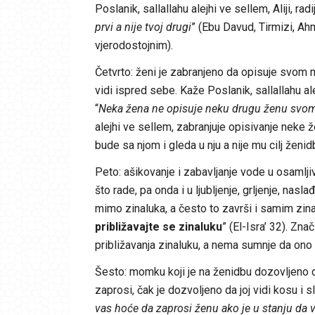
Poslanik, sallallahu alejhi ve sellem, Aliji, radi
prvi a nije tvoj drugi
” (Ebu Davud, Tirmizi, Ah
vjerodostojnim).
Četvrto: ženi je zabranjeno da opisuje svom m
vidi ispred sebe. Kaže Poslanik, sallallahu al
“
Neka žena ne opisuje neku drugu ženu svom
alejhi ve sellem, zabranjuje opisivanje neke ž
bude sa njom i gleda u nju a nije mu cilj ženid
Peto: ašikovanje i zabavljanje vode u osamlj
što rade, pa onda i u ljubljenje, grljenje, nas
mimo zinaluka, a često to završi i samim zinal
približavajte se zinaluku
” (El-Isra’ 32). Zn
približavanja zinaluku, a nema sumnje da ono š
Šesto: momku koji je na ženidbu dozovljeno d
zaprosi, čak je dozvoljeno da joj vidi kosu i sl
vas hoće da zaprosi ženu ako je u stanju da v