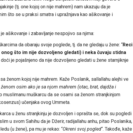
akinje (tj. one kojoj on nije mahrem) nam ukazuju da je
im što se u praksi smatra i upražnjava kao ašikovanje i
 je ašikovanje i zabavljanje nespojivo sa njima:
karcima da obaraju svoje poglede, tj. da ne gledaju u žene: “
Reci
nog što im nije dozvoljeno gledati) i neka čuvaju stidna
e doći je pojašnjeno da nije dozvoljeno gledati u žene starnjiknje
a ženom kojoj nije mahrem. Kaže Poslanik, sallallahu alejhi ve
 ženom osim ako je sa njom mahrem (otac, brat, dajdža i
jeno muslimanu muškarcu da se osami sa ženom stranjkinjom
(kosenzus) učenjaka ovog Ummeta.
arca u ženu stranjkinju je dozvoljen i oprašta se, dok su pogledi
uslim u svom Sahihu da je Džerir, radijallahu anhu, pitao Poslanika,
edu (u žene), pa mu je rekao: “
Okreni svoj pogled
“. Takođe, kaže