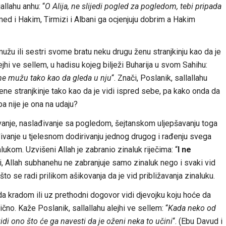
jallahu anhu: “
O Alija, ne slijedi pogled za pogledom, tebi pripada
med i Hakim, Tirmizi i Albani ga ocjenjuju dobrim a Hakim
užu ili sestri svome bratu neku drugu ženu stranjkinju kao da je
ejhi ve sellem, u hadisu kojeg bilježi Buharija u svom Sahihu:
e mužu tako kao da gleda u nju
“. Znači, Poslanik, sallallahu
ene stranjkinje tako kao da je vidi ispred sebe, pa kako onda da
ba nije je ona na udaju?
ivanje, naslađivanje sa pogledom, šejtanskom uljepšavanju toga
lađivanje u tjelesnom dodirivanju jednog drugog i rađenju svega
ukom. Uzvišeni Allah je zabranio zinaluk riječima: “
I ne
ači, Allah subhanehu ne zabranjuje samo zinaluk nego i svaki vid
to se radi prilikom ašikovanja da je vid približavanja zinaluku.
a kradom ili uz prethodni dogovor vidi djevojku koju hoće da
ično. Kaže Poslanik, sallallahu alejhi ve sellem: “
Kada neko od
idi ono što će ga navesti da je oženi neka to učini
“. (Ebu Davud i