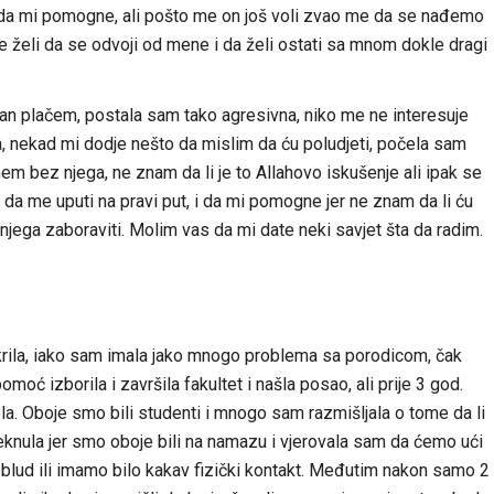
da mi pomogne, ali pošto me on još voli zvao me da se nađemo
ne želi da se odvoji od mene i da želi ostati sa mnom dokle dragi
dan plačem, postala sam tako agresivna, niko me ne interesuje
a, nekad mi dodje nešto da mislim da ću poludjeti, počela sam
 bez njega, ne znam da li je to Allahovo iskušenje ali ipak se
da me uputi na pravi put, i da mi pomogne jer ne znam da li ću
i njega zaboraviti. Molim vas da mi date neki savjet šta da radim.
krila, iako sam imala jako mnogo problema sa porodicom, čak
moć izborila i završila fakultet i našla posao, ali prije 3 god.
. Oboje smo bili studenti i mnogo sam razmišljala o tome da li
kleknula jer smo oboje bili na namazu i vjerovala sam da ćemo ući
blud ili imamo bilo kakav fizički kontakt. Međutim nakon samo 2