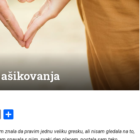
 ašikovanja
am
l
ssenger
Copy
Share
Link
m znala da pravim jednu veliku gresku, ali nisam gledala na to,
sam spavala s njim, svaki dan placem, postala sam tako