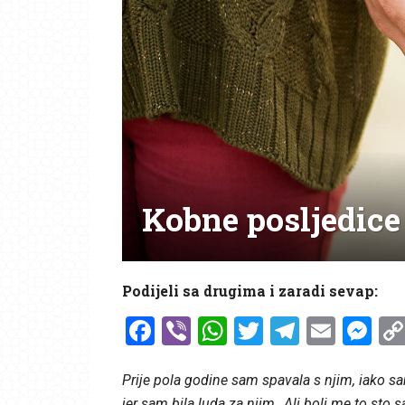
Kobne posljedice
Podijeli sa drugima i zaradi sevap:
Facebook
Viber
WhatsApp
Twitter
Telegr
Emai
Me
Prije pola godine sam spavala s njim, iako sa
jer sam bila luda za njim…Ali boli me to sto 