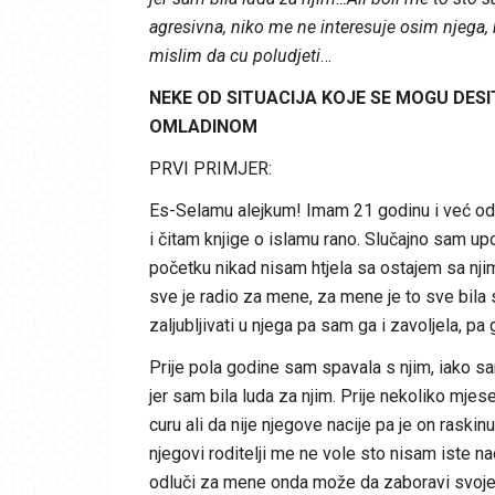
agresivna, niko me ne interesuje osim njega,
mislim da cu poludjeti
…
NEKE OD SITUACIJA KOJE SE MOGU DESI
OMLADINOM
PRVI PRIMJER:
Es-Selamu alejkum! Imam 21 godinu i već od
i čitam knjige o islamu rano. Slučajno sam 
početku nikad nisam htjela sa ostajem sa nji
sve je radio za mene, za mene je to sve bi
zaljubljivati u njega pa sam ga i zavoljela, pa
Prije pola godine sam spavala s njim, iako sa
jer sam bila luda za njim. Prije nekoliko mjese
curu ali da nije njegove nacije pa je on raski
njegovi roditelji me ne vole sto nisam iste nac
odluči za mene onda može da zaboravi svoje r