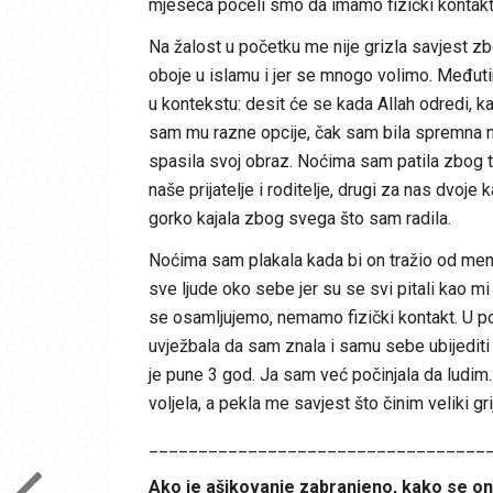
mjeseca počeli smo da imamo fizički kontakt, 
Na žalost u početku me nije grizla savjest zb
oboje u islamu i jer se mnogo volimo. Međutim
u kontekstu: desit će se kada Allah odredi, ka
sam mu razne opcije, čak sam bila spremna nap
spasila svoj obraz. Noćima sam patila zbog to
naše prijatelje i roditelje, drugi za nas dvoj
gorko kajala zbog svega što sam radila.
Noćima sam plakala kada bi on tražio od mene
sve ljude oko sebe jer su se svi pitali kao mi
se osamljujemo, nemamo fizički kontakt. U po
uvježbala da sam znala i samu sebe ubijediti d
je pune 3 god. Ja sam već počinjala da ludim.
voljela, a pekla me savjest što činim veliki g
__________________________________
Ako je ašikovanje zabranjeno, kako se on