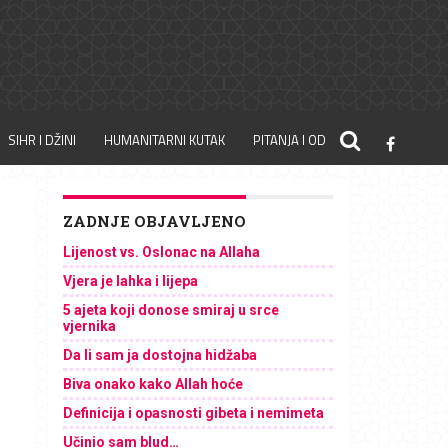
SIHR I DŽINI
HUMANITARNI KUTAK
PITANJA I ODGOVORI
ZADNJE OBJAVLJENO
Lijenost vs. Oslonac na Allaha
Vjera je lahka i lijepa
5 ajeta koji donose smiraj u srce
vjernika
Da li sam ja dostojna hidžaba
Biva onako kako Allah hoće
Definicija i opasnosti gibeta i nemimeta
Učinio sam blud…