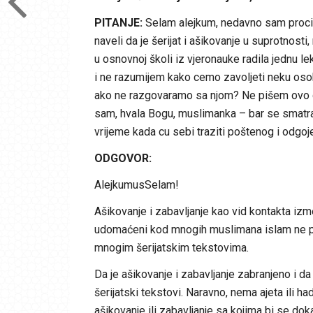
PITANJE:
Selam alejkum, nedavno sam procita
naveli da je šerijat i ašikovanje u suprotnosti
u osnovnoj školi iz vjeronauke radila jednu l
i ne razumijem kako cemo zavoljeti neku osobu 
ako ne razgovaramo sa njom? Ne pišem ovo da 
sam, hvala Bogu, muslimanka – bar se smatra
vrijeme kada cu sebi traziti poštenog i odg
ODGOVOR:
AlejkumusSelam!
Ašikovanje i zabavljanje kao vid kontakta izme
udomaćeni kod mnogih muslimana islam ne pozn
mnogim šerijatskim tekstovima.
Da je ašikovanje i zabavljanje zabranjeno i d
šerijatski tekstovi. Naravno, nema ajeta ili h
ašikovanje ili zabavljanje sa kojima bi se dok