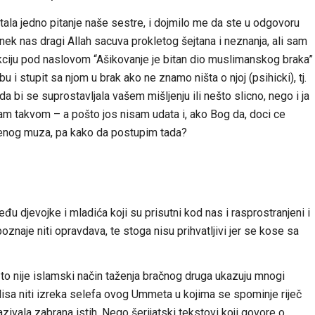
la jedno pitanje naše sestre, i dojmilo me da ste u odgovoru
, nek nas dragi Allah sacuva prokletog šejtana i neznanja, ali sam
ekciju pod naslovom “Ašikovanje je bitan dio muslimanskog braka”
i stupit sa njom u brak ako ne znamo ništa o njoj (psihicki), tj.
bi se suprostavljala vašem mišljenju ili nešto slicno, nego i ja
m takvom – a pošto jos nisam udata i, ako Bog da, doci ce
ojenog muza, pa kako da postupim tada?
đu djevojke i mladića koji su prisutni kod nas i rasprostranjeni i
aje niti opravdava, te stoga nisu prihvatljivi jer se kose sa
a to nije islamski način taženja bračnog druga ukazuju mnogi
adisa niti izreka selefa ovog Ummeta u kojima se spominje riječ
azivala zabrana istih. Nego šerijatski tekstovi koji govore o