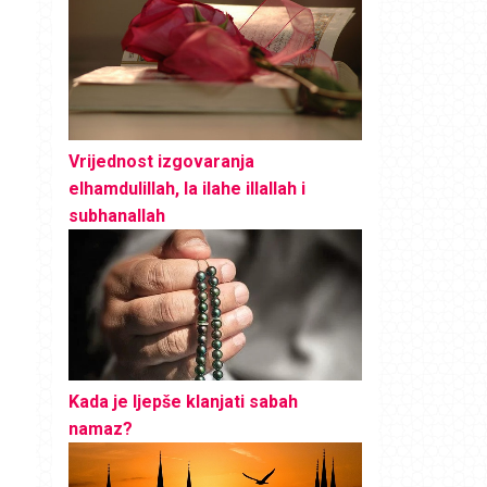
Vrijednost izgovaranja
elhamdulillah, la ilahe illallah i
subhanallah
Kada je ljepše klanjati sabah
namaz?