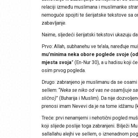
relaciji između muslimana i muslimanke stranj
nemoguće spojiti te šerijatske tekstove sa on
zabavljanje.
Naime, sljedeći šerijatski tekstovi ukazuju da
Prvo: Allah, subhanehu ve te’ala, naređuje muš
mu’minima neka obore poglede svoje (od o
mjesta svoja
” (En-Nur 30), a u hadisu koji ć
osim prvog pogleda.
Drugo: zabranjeno je muslimanu da se osami s
sellem: “
Neka se niko od vas ne osamljuje sa
slično)
” (Buharija i Muslim). Da nije dozvol
prenosi imam Nevevi da je na tome idžamu 
Treće: prvi nenamjerni i nehotični pogled mušk
koji slijede poslije toga zabranjeni. Bilježi M
sallallahu alejhi ve sellem, o iznenadnom pogl