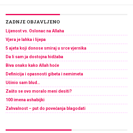
ZADNJE OBJAVLJENO
Lijenost vs. Oslonac na Allaha
Vjera je lahka i lijepa
5 ajeta koji donose smiraj u srce vjernika
Da li sam ja dostojna hidžaba
Biva onako kako Allah hoće
Definicija i opasnosti gibeta i nemimeta
Učinio sam blud…
Zašto se ovo moralo meni desiti?
100 imena ashabijki
Zahvalnost – put do povećanja blagodati