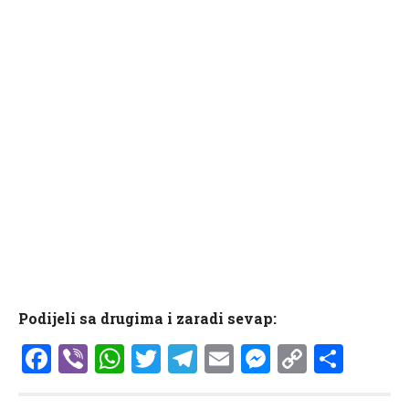
Podijeli sa drugima i zaradi sevap:
Facebook
Viber
WhatsApp
Twitter
Telegram
Email
Messenge
Copy
Shar
Link