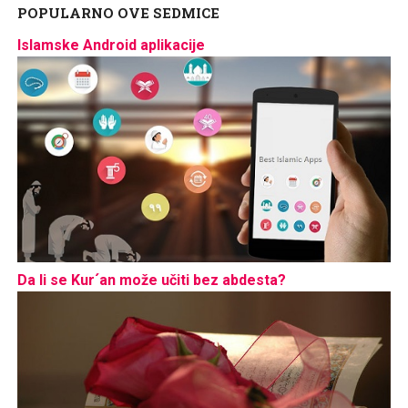
POPULARNO OVE SEDMICE
Islamske Android aplikacije
Da li se Kur´an može učiti bez abdesta?