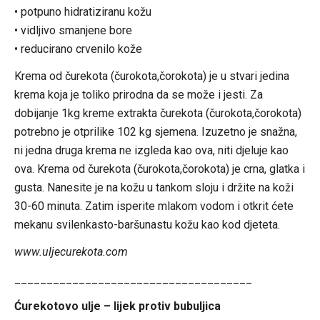
• potpuno hidratiziranu kožu
• vidljivo smanjene bore
• reducirano crvenilo kože
Krema od čurekota (čurokota,čorokota) je u stvari jedina
krema koja je toliko prirodna da se može i jesti. Za
dobijanje 1kg kreme extrakta čurekota (čurokota,čorokota)
potrebno je otprilike 102 kg sjemena. Izuzetno je snažna,
ni jedna druga krema ne izgleda kao ova, niti djeluje kao
ova. Krema od čurekota (čurokota,čorokota) je crna, glatka i
gusta. Nanesite je na kožu u tankom sloju i držite na koži
30-60 minuta. Zatim isperite mlakom vodom i otkrit ćete
mekanu svilenkasto-baršunastu kožu kao kod djeteta.
www.uljecurekota.com
_____________________________________
Ćurekotovo ulje – lijek protiv bubuljica