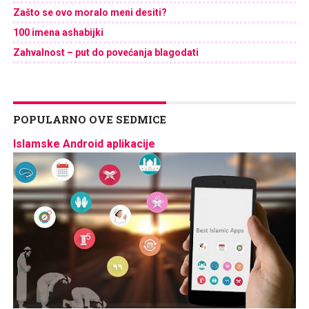
Zašto se ovo moralo meni desiti?
100 imena ashabijki
Zahvalnost – put do povećanja blagodati
POPULARNO OVE SEDMICE
Islamske Android aplikacije