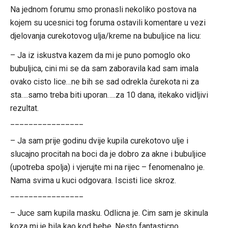
Na jednom forumu smo pronasli nekoliko postova na
kojem su ucesnici tog foruma ostavili komentare u vezi
djelovanja curekotovog ulja/kreme na bubuljice na licu:
– Ja iz iskustva kazem da mi je puno pomoglo oko
bubuljica, cini mi se da sam zaboravila kad sam imala
ovako cisto lice…ne bih se sad odrekla čurekota ni za
sta….samo treba biti uporan…..za 10 dana, itekako vidljivi
rezultat.
________________
– Ja sam prije godinu dvije kupila curekotovo ulje i
slucajno procitah na boci da je dobro za akne i bubuljice
(upotreba spolja) i vjerujte mi na rijec – fenomenalno je.
Nama svima u kuci odgovara. Iscisti lice skroz.
________________
– Juce sam kupila masku. Odlicna je. Cim sam je skinula
koza mi je bila kao kod bebe. Nesto fantasticno.