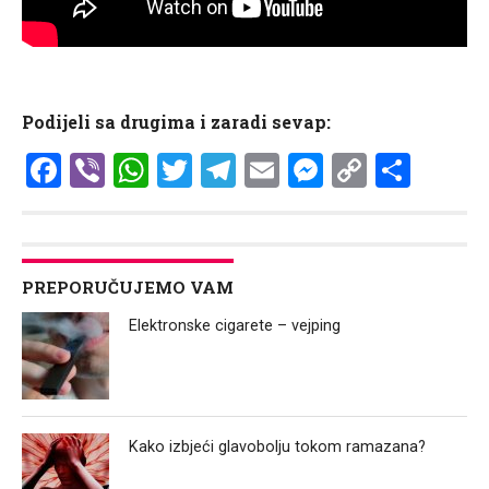
Podijeli sa drugima i zaradi sevap:
Facebook
Viber
WhatsApp
Twitter
Telegram
Email
Messenge
Copy
Shar
Link
PREPORUČUJEMO VAM
Elektronske cigarete – vejping
Kako izbjeći glavobolju tokom ramazana?