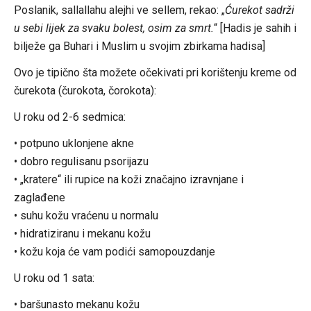
Poslanik, sallallahu alejhi ve sellem, rekao: „
Ćurekot sadrži
u sebi lijek za svaku bolest, osim za smrt.
“ [Hadis je sahih i
bilježe ga Buhari i Muslim u svojim zbirkama hadisa]
Ovo je tipično šta možete očekivati pri korištenju kreme od
čurekota (čurokota, čorokota):
U roku od 2-6 sedmica:
• potpuno uklonjene akne
• dobro regulisanu psorijazu
• „kratere“ ili rupice na koži značajno izravnjane i
zaglađene
• suhu kožu vraćenu u normalu
• hidratiziranu i mekanu kožu
• kožu koja će vam podići samopouzdanje
U roku od 1 sata:
• baršunasto mekanu kožu