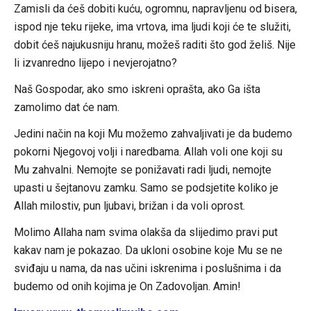
Zamisli da ćeš dobiti kuću, ogromnu, napravljenu od bisera,
ispod nje teku rijeke, ima vrtova, ima ljudi koji će te služiti,
dobit ćeš najukusniju hranu, možeš raditi što god želiš. Nije
li izvanredno lijepo i nevjerojatno?
Naš Gospodar, ako smo iskreni oprašta, ako Ga išta
zamolimo dat će nam.
Jedini način na koji Mu možemo zahvaljivati je da budemo
pokorni Njegovoj volji i naredbama. Allah voli one koji su
Mu zahvalni. Nemojte se ponižavati radi ljudi, nemojte
upasti u šejtanovu zamku. Samo se podsjetite koliko je
Allah milostiv, pun ljubavi, brižan i da voli oprost.
Molimo Allaha nam svima olakša da slijedimo pravi put
kakav nam je pokazao. Da ukloni osobine koje Mu se ne
sviđaju u nama, da nas učini iskrenima i poslušnima i da
budemo od onih kojima je On Zadovoljan. Amin!