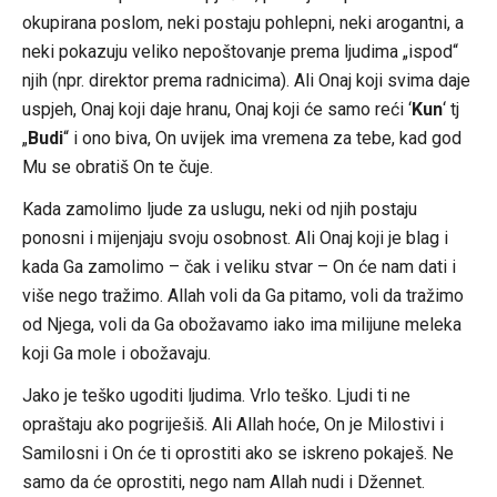
okupirana poslom, neki postaju pohlepni, neki arogantni, a
neki pokazuju veliko nepoštovanje prema ljudima „ispod“
njih (npr. direktor prema radnicima). Ali Onaj koji svima daje
uspjeh, Onaj koji daje hranu, Onaj koji će samo reći ‘
Kun
‘ tj
„
Budi
“ i ono biva, On uvijek ima vremena za tebe, kad god
Mu se obratiš On te čuje.
Kada zamolimo ljude za uslugu, neki od njih postaju
ponosni i mijenjaju svoju osobnost. Ali Onaj koji je blag i
kada Ga zamolimo – čak i veliku stvar – On će nam dati i
više nego tražimo. Allah voli da Ga pitamo, voli da tražimo
od Njega, voli da Ga obožavamo iako ima milijune meleka
koji Ga mole i obožavaju.
Jako je teško ugoditi ljudima. Vrlo teško. Ljudi ti ne
opraštaju ako pogriješiš. Ali Allah hoće, On je Milostivi i
Samilosni i On će ti oprostiti ako se iskreno pokaješ. Ne
samo da će oprostiti, nego nam Allah nudi i Džennet.