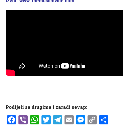
Izvor: www. themuslimvibe.com
Podijeli sa drugima i zaradi sevap:
Facebook
Viber
WhatsApp
Twitter
Telegram
Email
Messenge
Copy
Shar
Link