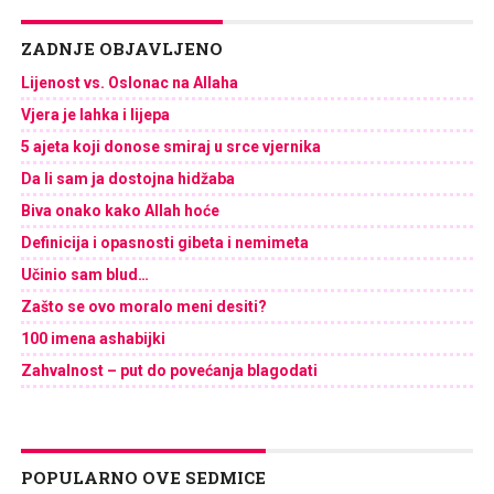
ZADNJE OBJAVLJENO
Lijenost vs. Oslonac na Allaha
Vjera je lahka i lijepa
5 ajeta koji donose smiraj u srce vjernika
Da li sam ja dostojna hidžaba
Biva onako kako Allah hoće
Definicija i opasnosti gibeta i nemimeta
Učinio sam blud…
Zašto se ovo moralo meni desiti?
100 imena ashabijki
Zahvalnost – put do povećanja blagodati
POPULARNO OVE SEDMICE