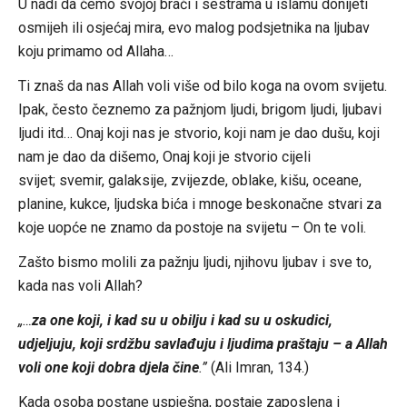
U nadi da ćemo svojoj braći i sestrama u islamu donijeti
osmijeh ili osjećaj mira, evo malog podsjetnika na ljubav
koju primamo od Allaha…
Ti znaš da nas Allah voli više od bilo koga na ovom svijetu.
Ipak, često čeznemo za pažnjom ljudi, brigom ljudi, ljubavi
ljudi itd… Onaj koji nas je stvorio, koji nam je dao dušu, koji
nam je dao da dišemo, Onaj koji je stvorio cijeli
svijet; svemir, galaksije, zvijezde, oblake, kišu, oceane,
planine, kukce, ljudska bića i mnoge beskonačne stvari za
koje uopće ne znamo da postoje na svijetu – On te voli.
Zašto bismo molili za pažnju ljudi, njihovu ljubav i sve to,
kada nas voli Allah?
„…
za one koji, i kad su u obilju i kad su u oskudici,
udjeljuju, koji srdžbu savlađuju i ljudima praštaju – a Allah
voli one koji dobra djela čine
.”
(Ali Imran, 134.)
Kada osoba postane uspješna, postaje zaposlena i