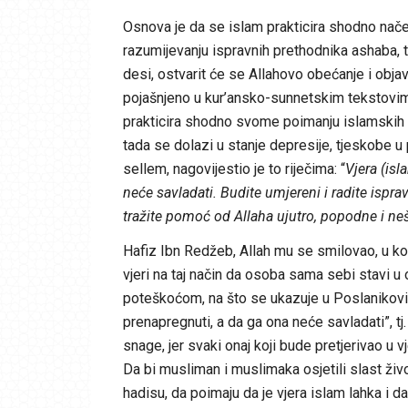
Osnova je da se islam prakticira shodno nač
razumijevanju ispravnih prethodnika ashaba, tab
desi, ostvarit će se Allahovo obećanje i objav
pojašnjeno u kur’ansko-sunnetskim tekstovima
prakticira shodno svome poimanju islamskih p
tada se dolazi u stanje depresije, tjeskobe u p
sellem, nagovijestio je to riječima: “
Vjera (isl
neće savladati. Budite umjereni i radite ispra
tražite pomoć od Allaha ujutro, popodne i ne
Hafiz Ibn Redžeb, Allah mu se smilovao, u kom
vjeri na taj način da osoba sama sebi stavi 
poteškoćom, na što se ukazuje u Poslanikovim, 
prenapregnuti, a da ga ona neće savladati”, t
snage, jer svaki onaj koji bude pretjerivao u v
Da bi musliman i muslimaka osjetili slast živ
hadisu, da poimaju da je vjera islam lahka i 