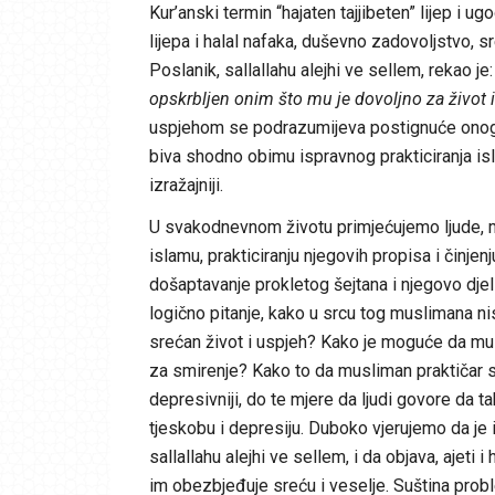
Kur’anski termin “hajaten tajjibeten” lijep i u
lijepa i halal nafaka, duševno zadovoljstvo, sr
Poslanik, sallallahu alejhi ve sellem, rekao je:
opskrbljen onim što mu je dovoljno za život 
uspjehom se podrazumijeva postignuće onoga
biva shodno obimu ispravnog prakticiranja islam
izražajniji.
U svakodnevnom životu primjećujemo ljude, m
islamu, prakticiranju njegovih propisa i činje
došaptavanje prokletog šejtana i njegovo dje
logično pitanje, kako u srcu tog muslimana nis
srećan život i uspjeh? Kako je moguće da musli
za smirenje? Kako to da musliman praktičar sv
depresivniji, do te mjere da ljudi govore da t
tjeskobu i depresiju. Duboko vjerujemo da je
sallallahu alejhi ve sellem, i da objava, ajeti
im obezbjeđuje sreću i veselje. Suština proble