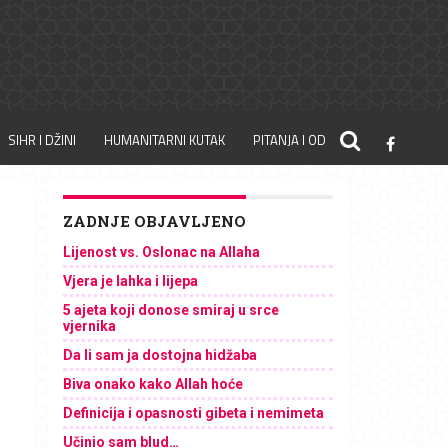
SIHR I DŽINI
HUMANITARNI KUTAK
PITANJA I ODGOVORI
ZADNJE OBJAVLJENO
Lijenost vs. Oslonac na Allaha
Vjera je lahka i lijepa
5 ajeta koji donose smiraj u srce
vjernika
Da li sam ja dostojna hidžaba
Biva onako kako Allah hoće
Definicija i opasnosti gibeta i nemimeta
Učinio sam blud…