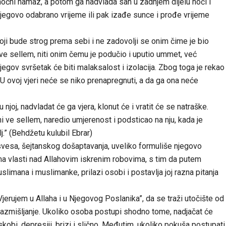
noćni namaz, a potom ga nadvlada san u zadnjem dijelu noći i
egovo odabrano vrijeme ili pak izađe sunce i prođe vrijeme
koji bude strog prema sebi i ne zadovolji se onim čime je bio
i ve sellem, niti onim čemu je podučio i uputio ummet, već
njegov svršetak će biti malaksalost i izolacija. Zbog toga je rekao
 “U ovoj vjeri neće se niko prenapregnuti, a da ga ona neće
 njoj, nadvladat će ga vjera, klonut će i vratit će se natraške.
hi ve sellem, naredio umjerenost i podsticao na nju, kada je
j.” (Behdžetu kulubil Ebrar)
sa, šejtanskog došaptavanja, uveliko formuliše njegovo
ema vlasti nad Allahovim iskrenim robovima, s tim da putem
limana i muslimanke, prilazi osobi i postavlja joj razna pitanja
Vjerujem u Allaha i u Njegovog Poslanika”, da se traži utočište od
razmišljanje. Ukoliko osoba postupi shodno tome, nadjačat će
eskobi, depresiji, brizi i slično. Međutim, ukoliko pokuša postupati