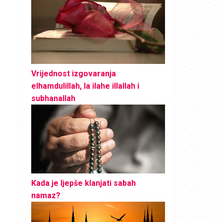
Vrijednost izgovaranja
elhamdulillah, la ilahe illallah i
subhanallah
Kada je ljepše klanjati sabah
namaz?