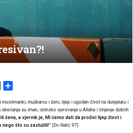
resivan?!
am
l
ssenger
Copy
Share
Link
uslimanki, muškarcu i ženi, lijep i ugodan život na dunjaluku i
obećanja su iman, istinsko vjerovanje u Allaha i činjenje dobrih
 žena, a vjernik je, Mi ćemo dati da proživi lijep život i
nego što su zaslužili!
” (En-Nahl, 97)