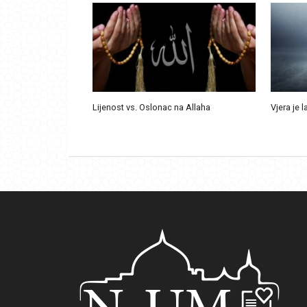
Lijenost vs. Oslonac na Allaha
Vjera je l