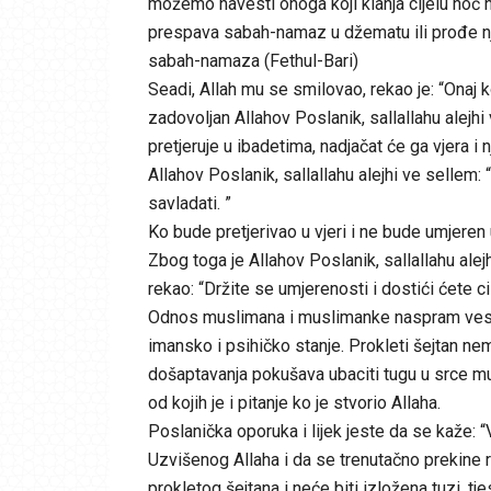
možemo navesti onoga koji klanja cijelu noć 
prespava sabah-namaz u džematu ili prođe nj
sabah-namaza (Fethul-Bari)
Seadi, Allah mu se smilovao, rekao je: “Onaj 
zadovoljan Allahov Poslanik, sallallahu alejh
pretjeruje u ibadetima, nadjačat će ga vjera i 
Allahov Poslanik, sallallahu alejhi ve sellem:
savladati. ”
Ko bude pretjerivao u vjeri i ne bude umjeren u
Zbog toga je Allahov Poslanik, sallallahu alej
rekao: “Držite se umjerenosti i dostići ćete cil
Odnos muslimana i muslimanke naspram vesve
imansko i psihičko stanje. Prokleti šejtan n
došaptavanja pokušava ubaciti tugu u srce mus
od kojih je i pitanje ko je stvorio Allaha.
Poslanička oporuka i lijek jeste da se kaže: “
Uzvišenog Allaha i da se trenutačno prekine 
prokletog šejtana i neće biti izložena tuzi, tj