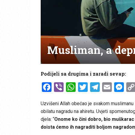
Musliman, a dep
Podijeli sa drugima i zaradi sevap:
Facebook
Viber
WhatsApp
Twitter
Telegr
Emai
Me
Uzvišeni Allah obećao je svakom muslimanu i m
obilatu nagradu na ahiretu. Uvjeti spomenutog 
djela: “
Onome ko čini dobro, bio muškarac ili
doista ćemo ih nagraditi boljom nagradom 