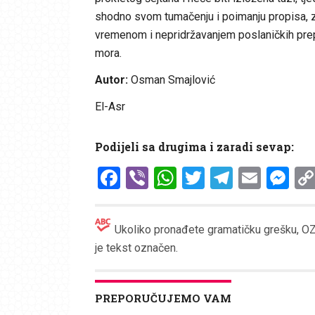
shodno svom tumačenju i poimanju propisa, zapa
vremenom i nepridržavanjem poslaničkih prepo
mora.
Autor:
Osman Smajlović
El-Asr
Podijeli sa drugima i zaradi sevap:
Facebook
Viber
WhatsApp
Twitter
Telegr
Emai
Me
Ukoliko pronađete gramatičku grešku, OZN
je tekst označen.
PREPORUČUJEMO VAM