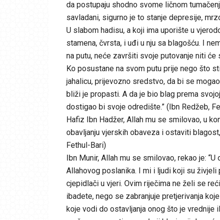
da postupaju shodno svome ličnom tumačenju, 
savladani, sigurno je to stanje depresije, mrzo
U slabom hadisu, a koji ima uporište u vjerodo
stamena, čvrsta, i uđi u nju sa blagošću. I 
na putu, neće završiti svoje putovanje niti će s
Ko posustane na svom putu prije nego što stig
jahalicu, prijevozno sredstvo, da bi se mogao n
bliži je propasti. A da je bio blag prema svojoj 
dostigao bi svoje odredište.” (Ibn Redžeb, Fe
Hafiz Ibn Hadžer, Allah mu se smilovao, u kom
obavljanju vjerskih obaveza i ostaviti blagost,
Fethul-Bari)
Ibn Munir, Allah mu se smilovao, rekao je: “U
Allahovog poslanika. I mi i ljudi koji su živjeli
cjepidlači u vjeri. Ovim riječima ne želi se reć
ibadete, nego se zabranjuje pretjerivanja koje 
koje vodi do ostavljanja onog što je vrednije