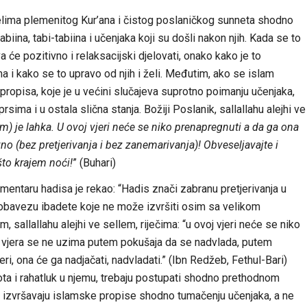
elima plemenitog Kur’ana i čistog poslaničkog sunneta shodno
iina, tabi-tabiina i učenjaka koji su došli nakon njih. Kada se to
a će pozitivno i relaksacijski djelovati, onako kako je to
 i kako se to upravo od njih i želi. Međutim, ako se islam
ropisa, koje je u većini slučajeva suprotno poimanju učenjaka,
rsima i u ostala slična stanja. Božiji Poslanik, sallallahu alejhi ve
am) je lahka. U ovoj vjeri neće se niko prenapregnuti a da ga ona
vno (bez pretjerivanja i bez zanemarivanja)! Obveseljavajte i
što krajem noći!
” (Buhari)
entaru hadisa je rekao: “Hadis znači zabranu pretjerivanja u
u obavezu ibadete koje ne može izvršiti osim sa velikom
sallallahu alejhi ve sellem, riječima: “u ovoj vjeri neće se niko
j. vjera se ne uzima putem pokušaja da se nadvlada, putem
jeri, ona će ga nadjačati, nadvladati.” (Ibn Redžeb, Fethul-Bari)
ota i rahatluk u njemu, trebaju postupati shodno prethodnom
da izvršavaju islamske propise shodno tumačenju učenjaka, a ne