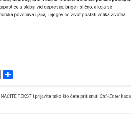
st će u slabiji vid depresije, brige i slično, a koja se
ruka povećava i jača, i njegov će život postati velika životna
am
l
ssenger
Copy
Share
Link
AČITE TEKST i prijavite tako što ćete pritisnuti
Ctrl+Enter
kada