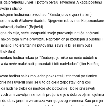
da pretjeruju u vjeri i potom bivaju savladani. A kada postanu
volje i slično.
stojnim hadisima, navodi se: “Zaista je ova vjera (islam)
nemoj omraziti Allahove ibadete Njegovim robovima. Ko posustane
ačuvati jahalicu.” (Bejheki)
ne do cilja, neće upotpuniti svoje putovanje, niti će sačuvati
akon toga njime prevoziti. Naprotiv, on je izgubljen u pustinji i
jahalici i tolerantan na putovanju, završila bi sa njim put i
thul-Bari)
entaru hadisa rekao je: “Značenje je: niko se neće udubiti u
 a da neće malaksati, posustati i biti nadvladan.” (Ibn Hadžer,
 ovom hadisu nalazimo jedan pokazatelj istinitosti poslanice
 prije nas uvjerili smo se u to da djela zapostavi onaj koji
i da ljudi ne treba da nastoje što potpunije i bolje izvršavati
vodi u mrzovolju i zamor, ili pretjerivanje u dobrovoljnim djelima
 ili do obavljanja farz-namaza van njegovog vremena. Kao primjer