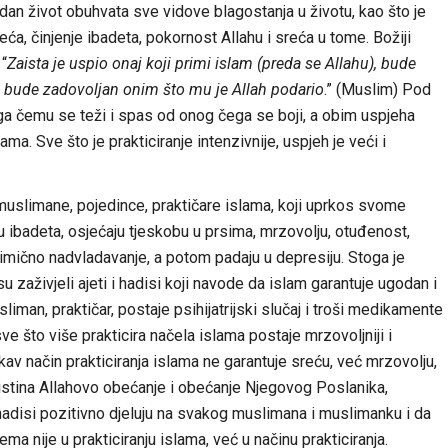
godan život obuhvata sve vidove blagostanja u životu, kao što je
eća, činjenje ibadeta, pokornost Allahu i sreća u tome. Božiji
 “
Zaista je uspio onaj koji primi islam (preda se Allahu), bude
i bude zadovoljan onim što mu je Allah podario
.” (Muslim) Pod
 čemu se teži i spas od onog čega se boji, a obim uspjeha
a. Sve što je prakticiranje intenzivnije, uspjeh je veći i
uslimane, pojedince, praktičare islama, koji uprkos svome
nju ibadeta, osjećaju tjeskobu u prsima, mrzovolju, otuđenost,
limično nadvladavanje, a potom padaju u depresiju. Stoga je
u zaživjeli ajeti i hadisi koji navode da islam garantuje ugodan i
man, praktičar, postaje psihijatrijski slučaj i troši medikamente
e što više prakticira načela islama postaje mrzovoljniji i
akav način prakticiranja islama ne garantuje sreću, već mrzovolju,
 istina Allahovo obećanje i obećanje Njegovog Poslanika,
 i hadisi pozitivno djeluju na svakog muslimana i muslimanku i da
ma nije u prakticiranju islama, već u načinu prakticiranja.