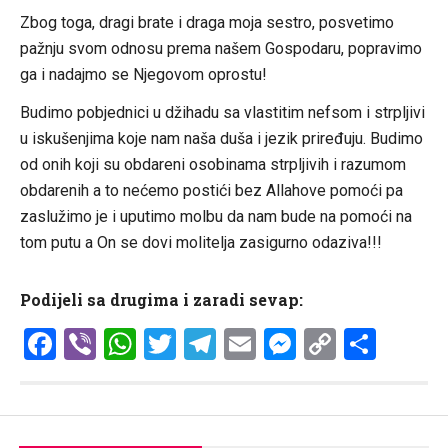
Zbog toga, dragi brate i draga moja sestro, posvetimo
pažnju svom odnosu prema našem Gospodaru, popravimo
ga i nadajmo se Njegovom oprostu!
Budimo pobjednici u džihadu sa vlastitim nefsom i strpljivi
u iskušenjima koje nam naša duša i jezik priređuju. Budimo
od onih koji su obdareni osobinama strpljivih i razumom
obdarenih a to nećemo postići bez Allahove pomoći pa
zaslužimo je i uputimo molbu da nam bude na pomoći na
tom putu a On se dovi molitelja zasigurno odaziva!!!
Podijeli sa drugima i zaradi sevap:
Facebook
Viber
WhatsApp
Twitter
Telegram
Email
Messenge
Copy
Shar
Link