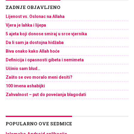
ZADNJE OBJAVLJENO
Lijenost vs. Oslonac na Allaha
Vjera je lahka i lijepa
5 ajeta koji donose smiraj u srce vjernika
Da li sam ja dostojna hidžaba
Biva onako kako Allah hoće
Definicija i opasnosti gibeta i nemimeta
Učinio sam blud…
Zašto se ovo moralo meni desiti?
100 imena ashabijki
Zahvalnost – put do povećanja blagodati
POPULARNO OVE SEDMICE