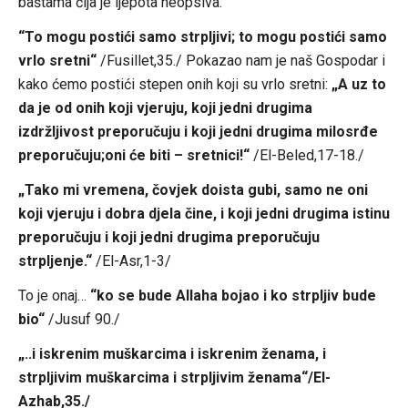
baštama čija je ljepota neopsiva.
“To mogu postići samo strpljivi; to mogu postići samo
vrlo sretni“
/Fusillet,35./ Pokazao nam je naš Gospodar i
kako ćemo postići stepen onih koji su vrlo sretni:
„A uz to
da je od onih koji vjeruju, koji jedni drugima
izdržljivost preporučuju i koji jedni drugima milosrđe
preporučuju;oni će biti – sretnici!“
/El-Beled,17-18./
„Tako mi vremena, čovjek doista gubi, samo ne oni
koji vjeruju i dobra djela čine, i koji jedni drugima istinu
preporučuju i koji jedni drugima preporučuju
strpljenje.“
/El-Asr,1-3/
To je onaj…
“ko se bude Allaha bojao i ko strpljiv bude
bio“
/Jusuf 90./
„..i iskrenim muškarcima i iskrenim ženama, i
strpljivim muškarcima i strpljivim ženama“/El-
Azhab,35./