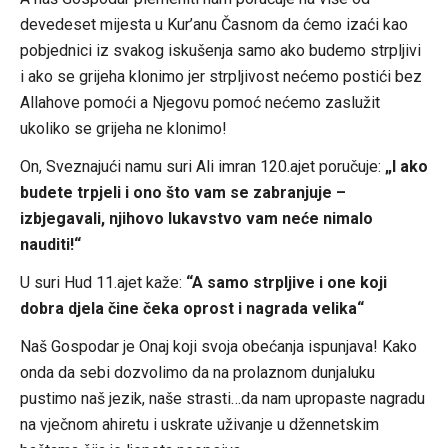
devedeset mijesta u Kur’anu Časnom da ćemo izaći kao
pobjednici iz svakog iskušenja samo ako budemo strpljivi
i ako se grijeha klonimo jer strpljivost nećemo postići bez
Allahove pomoći a Njegovu pomoć nećemo zaslužit
ukoliko se grijeha ne klonimo!
On, Sveznajući namu suri Ali imran 120.ajet poručuje:
„I ako
budete trpjeli i ono što vam se zabranjuje –
izbjegavali, njihovo lukavstvo vam neće nimalo
nauditi!“
U suri Hud 11.ajet kaže:
“A samo strpljive i one koji
dobra djela čine čeka oprost i nagrada velika“
Naš Gospodar je Onaj koji svoja obećanja ispunjava! Kako
onda da sebi dozvolimo da na prolaznom dunjaluku
pustimo naš jezik, naše strasti…da nam upropaste nagradu
na vječnom ahiretu i uskrate uživanje u džennetskim