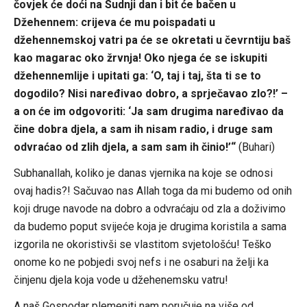
čovjek će doći na Sudnji dan i bit će bačen u
Džehennem: crijeva će mu poispadati u
džehennemskoj vatri pa će se okretati u čevrntiju baš
kao magarac oko žrvnja! Oko njega će se iskupiti
džehennemlije i upitati ga: ‘O, taj i taj, šta ti se to
dogodilo? Nisi naređivao dobro, a sprječavao zlo?!’ –
a on će im odgovoriti: ‘Ja sam drugima naređivao da
čine dobra djela, a sam ih nisam radio, i druge sam
odvraćao od zlih djela, a sam sam ih činio!’“
(Buhari)
Subhanallah, koliko je danas vjernika na koje se odnosi
ovaj hadis?! Sačuvao nas Allah toga da mi budemo od onih
koji druge navode na dobro a odvraćaju od zla a doživimo
da budemo poput svijeće koja je drugima koristila a sama
izgorila ne okoristivši se vlastitom svjetološću! Teško
onome ko ne pobjedi svoj nefs i ne osaburi na želji ka
činjenu djela koja vode u džehenemsku vatru!
A naš Gospodar plemeniti nam poručuje na više od