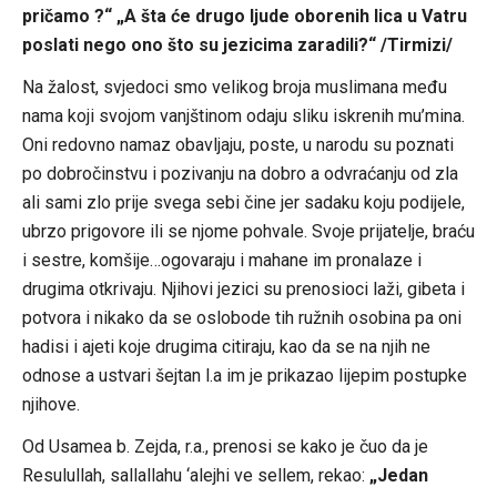
pričamo ?“ „A šta će drugo ljude oborenih lica u Vatru
poslati nego ono što su jezicima zaradili?“ /Tirmizi/
Na žalost, svjedoci smo velikog broja muslimana među
nama koji svojom vanjštinom odaju sliku iskrenih mu’mina.
Oni redovno namaz obavljaju, poste, u narodu su poznati
po dobročinstvu i pozivanju na dobro a odvraćanju od zla
ali sami zlo prije svega sebi čine jer sadaku koju podijele,
ubrzo prigovore ili se njome pohvale. Svoje prijatelje, braću
i sestre, komšije…ogovaraju i mahane im pronalaze i
drugima otkrivaju. Njihovi jezici su prenosioci laži, gibeta i
potvora i nikako da se oslobode tih ružnih osobina pa oni
hadisi i ajeti koje drugima citiraju, kao da se na njih ne
odnose a ustvari šejtan l.a im je prikazao lijepim postupke
njihove.
Od Usamea b. Zejda, r.a., prenosi se kako je čuo da je
Resulullah, sallallahu ‘alejhi ve sellem, rekao:
„Jedan