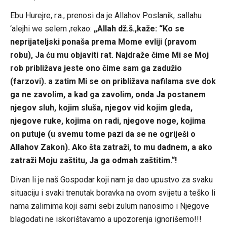
Ebu Hurejre, r.a., prenosi da je Allahov Poslanik, sallahu
‘alejhi we selem ,rekao:
„Allah dž.š.,kaže: “Ko se
neprijateljski ponaša prema Mome evliji (pravom
robu), Ja ću mu objaviti rat. Najdraže čime Mi se Moj
rob približava jeste ono čime sam ga zadužio
(farzovi). a zatim Mi se on približava nafilama sve dok
ga ne zavolim, a kad ga zavolim, onda Ja postanem
njegov sluh, kojim sluša, njegov vid kojim gleda,
njegove ruke, kojima on radi, njegove noge, kojima
on putuje (u svemu tome pazi da se ne ogriješi o
Allahov Zakon). Ako šta zatraži, to mu dadnem, a ako
zatraži Moju zaštitu, Ja ga odmah zaštitim.“!
Divan li je naš Gospodar koji nam je dao upustvo za svaku
situaciju i svaki trenutak boravka na ovom svijetu a teško li
nama zalimima koji sami sebi zulum nanosimo i Njegove
blagodati ne iskorištavamo a upozorenja ignorišemo!!!