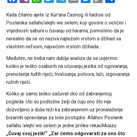
Link
Kada čitamo ajete iz Kur’ana Časnog ili hadise od
Poslanika sallahu’alejhi we selem, koji govore o veličini i
vrijednosti sabura u čuvanju od harama, pomislimo da je
nerealno da se on naziva najtežom vrstom a džihad sa
vlastitim nefsom, najvećom vrstom džihada…
Međutim, ne treba nam dublja analiza da se uvjerimo
koliko je teško osaburiti na očuvanju jezika od ogovaranja,
prenošenja tuđih riječi, hvalisanja, potvora, laži, izgovaranja
ružnih riječi…
Koliko je samo teško sačuvat oko od zabranjenog
pogleda. Uši su podložne želji da čuju ono što nije
dozvoljeno a duša teži ka zabranjenom uz pronalaženje
bizarnih opravdanja za loše postupke. Allahov Poslanik
sallahu ‘alejhi we selem je jedne prilike rekaoMuazu:
„Čuvaj svoj jezik!“ „Zar ćemo odgovarati za ono što