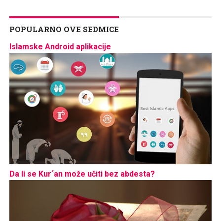
POPULARNO OVE SEDMICE
Islamske Android aplikacije
Da li se Kur´an može učiti bez abdesta?