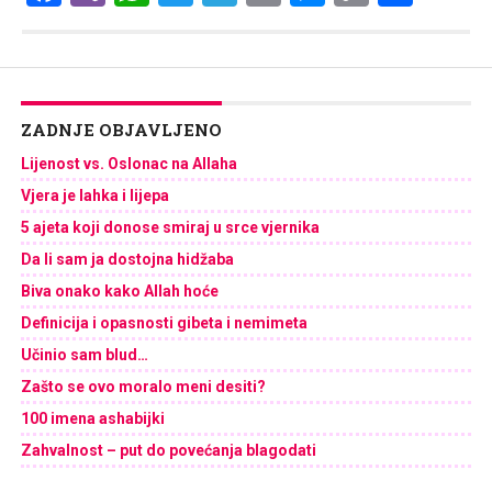
Link
ZADNJE OBJAVLJENO
Lijenost vs. Oslonac na Allaha
Vjera je lahka i lijepa
5 ajeta koji donose smiraj u srce vjernika
Da li sam ja dostojna hidžaba
Biva onako kako Allah hoće
Definicija i opasnosti gibeta i nemimeta
Učinio sam blud…
Zašto se ovo moralo meni desiti?
100 imena ashabijki
Zahvalnost – put do povećanja blagodati