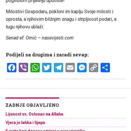
poginulom prijatelju uputiste!
Milostivi Gospodaru, pokloni im kaplju Svoje milosti i
oprosta, a njihovim bližnjim snagu i strpljivost podari, a
tugu njihovu ublaži.
Senad ef. Omić – nasevijesti.com
Podijeli sa drugima i zaradi sevap:
Facebook
Viber
WhatsApp
Twitter
Telegram
Email
Messenge
Copy
Shar
Link
ZADNJE OBJAVLJENO
Lijenost vs. Oslonac na Allaha
Vjera je lahka i lijepa
5 ajeta koji donose smiraj u srce vjernika