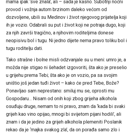
mama ipak ‘sve znala’, ali – sada je kasno. Subotnji noćni
provod i vožnja autom brzinom daleko većom od
dozvoljene, ubili su Medinov i život njegovog prijatelja koji
ih je vozio. Odabrali su put i život koji ne potraja dugo, koji
za njih završi tragično, a njihovim roditeljima donese
neopisivu bol i tugu. Ni jedno dijete nema pravo toliku bol i
tugu roditelju dati.
Tako strašne i bolne misli odzvanjale su u meni: umro je, a
možda nije stigao ni šehadet izgovoriti, šta ako je preselio
u grijehu prema Tebi; šta ako je on vozio, pa sa svojim
uništio još jedan tuđi život – kako će pred Tebe, Bože?
Ponavljao sam neprestano: smiluj mu se, oprosti mu
Gospodaru… Nisam od onih koji zbog grijeha alkohola
osuđuju druge, nemam to ni pravo, znam da ‘kada bi svaki
grijeh kao vino opijao, mnogi bi svijetom pijani hodili’, ali
znam i da je jedino za grijeh alkohola plemeniti Poslanik
rekao da je ‘majka svakog zla’, da on porađa samo zlo i