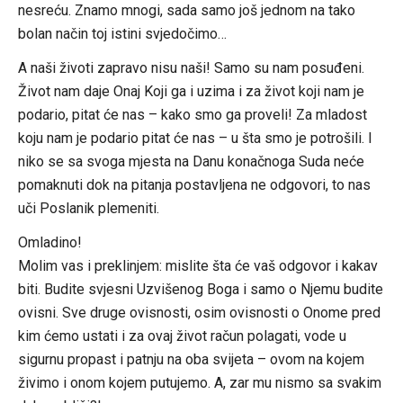
nesreću. Znamo mnogi, sada samo još jednom na tako
bolan način toj istini svjedočimo…
A naši životi zapravo nisu naši! Samo su nam posuđeni.
Život nam daje Onaj Koji ga i uzima i za život koji nam je
podario, pitat će nas – kako smo ga proveli! Za mladost
koju nam je podario pitat će nas – u šta smo je potrošili. I
niko se sa svoga mjesta na Danu konačnoga Suda neće
pomaknuti dok na pitanja postavljena ne odgovori, to nas
uči Poslanik plemeniti.
Omladino!
Molim vas i preklinjem: mislite šta će vaš odgovor i kakav
biti. Budite svjesni Uzvišenog Boga i samo o Njemu budite
ovisni. Sve druge ovisnosti, osim ovisnosti o Onome pred
kim ćemo ustati i za ovaj život račun polagati, vode u
sigurnu propast i patnju na oba svijeta – ovom na kojem
živimo i onom kojem putujemo. A, zar mu nismo sa svakim