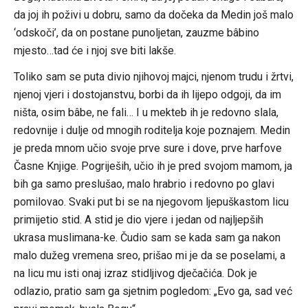
da joj ih poživi u dobru, samo da dočeka da Medin još malo
‘odskoči’, da on postane punoljetan, zauzme bâbino
mjesto…tad će i njoj sve biti lakše.
Toliko sam se puta divio njihovoj majci, njenom trudu i žrtvi,
njenoj vjeri i dostojanstvu, borbi da ih lijepo odgoji, da im
ništa, osim bâbe, ne fali… I u mekteb ih je redovno slala,
redovnije i dulje od mnogih roditelja koje poznajem. Medin
je preda mnom učio svoje prve sure i dove, prve harfove
Časne Knjige. Pogriješih, učio ih je pred svojom mamom, ja
bih ga samo preslušao, malo hrabrio i redovno po glavi
pomilovao. Svaki put bi se na njegovom ljepuškastom licu
primijetio stid. A stid je dio vjere i jedan od najljepših
ukrasa muslimana-ke. Čudio sam se kada sam ga nakon
malo dužeg vremena sreo, prišao mi je da se poselami, a
na licu mu isti onaj izraz stidljivog dječačića. Dok je
odlazio, pratio sam ga sjetnim pogledom: „Evo ga, sad već