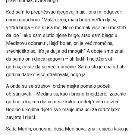
pravi momak, hvala Bogu“.
Kad sam to prepričavao njegovoj majci, ona mi odgovori
onom narodnom: “Mala djeca, mala briga, vel’ka djeca,
vel’ka briga – ne sluša me. Neće momak više ni u mekteb
da ide.“ Iako sam slutio njene brige, stao sam blago u
Medinovu odbranu: „Hajd’ bolan, on je već momčina,
srednjoškolac, iš’o je dulje od mnogih.“ A oboje smo znali
da samo on i djeca njegovih – tih ludih tinejdžerskih
godina, misle da su već momčine. Samo što je ona od tih
godina daleko više strahovala, nego ja.
A onda su se strahovi brižne majke pomalo počeli
obistinjavati. I Medina su, kao i brojne tinejdžere, ‘zapahle’
godine u kojima djeca misle kako roditelj ‘ništa ne zna’.
Godine u kojima dijete sve manje ima uši za roditeljske
savjete i riječi.
Sada Medin, odnosno, duša Medinova, zna i osjeća kako je