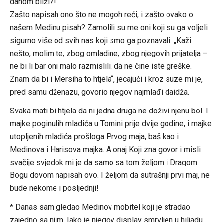
dahom bliži?!
Zašto napisah ono što ne mogoh reći, i zašto ovako o
našem Medinu pisah? Zamolili su me oni koji su ga voljeli
sigurno više od svih nas koji smo ga poznavali. „Kaži
nešto, molim te, zbog omladine, zbog njegovih prijatelja –
ne bi li bar oni malo razmislili, da ne čine iste greške.
Znam da bi i Mersiha to htjela“, jecajući i kroz suze mi je,
pred samu dženazu, govorio njegov najmlađi daidža.
Svaka mati bi htjela da ni jedna druga ne doživi njenu bol. I
majke poginulih mladića u Tomini prije dvije godine, i majke
utopljenih mladića prošloga Prvog maja, baš kao i
Medinova i Harisova majka. A onaj Koji zna govor i misli
svačije svjedok mi je da samo sa tom željom i Dragom
Bogu dovom napisah ovo. I željom da sutrašnji prvi maj, ne
bude nekome i posljednji!
* Danas sam gledao Medinov mobitel koji je stradao
zajedno sa njim. Iako je njegov display smrvljen u hiljadu