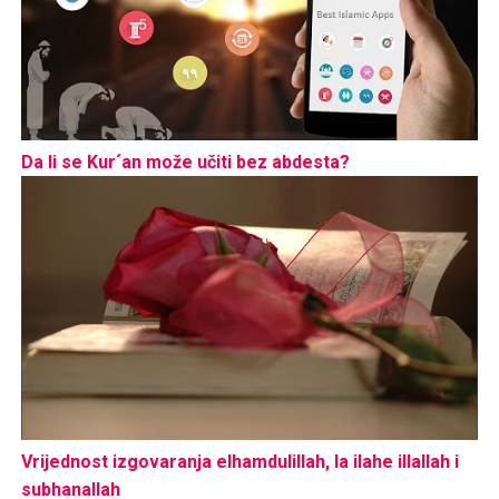
Da li se Kur´an može učiti bez abdesta?
Vrijednost izgovaranja elhamdulillah, la ilahe illallah i
subhanallah