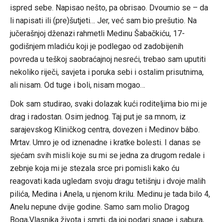
ispred sebe. Napisao nešto, pa obrisao. Dvoumio se – da
li napisati ili (pre)šutjeti… Jer, već sam bio prešutio. Na
jučerašnjoj dženazi rahmetli Medinu Šabačkiću, 17-
godišnjem mladiću koji je podlegao od zadobijenih
povreda u teškoj saobraćajnoj nesreći, trebao sam uputiti
nekoliko riječi, savjeta i poruka sebi i ostalim prisutnima,
ali nisam. Od tuge i boli, nisam mogao…
Dok sam studirao, svaki dolazak kući roditeljima bio mi je
drag i radostan. Osim jednog. Taj put je sa mnom, iz
sarajevskog Kliničkog centra, dovezen i Medinov bâbo.
Mrtav. Umro je od iznenadne i kratke bolesti. I danas se
sjećam svih misli koje su mi se jedna za drugom redale i
zebnje koja mi je stezala srce pri pomisli kako ću
reagovati kada ugledam svoju dragu tetišnju i dvoje malih
pilića, Medina i Anela, u njenom krilu. Medinu je tada bilo 4,
Anelu nepune dvije godine. Samo sam molio Dragog
Boga,Vlasnika života i smrti, da joj podari snage i sabura,