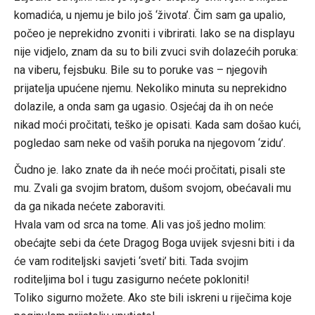
komadića, u njemu je bilo još ‘života’. Čim sam ga upalio,
počeo je neprekidno zvoniti i vibrirati. Iako se na displayu
nije vidjelo, znam da su to bili zvuci svih dolazećih poruka:
na viberu, fejsbuku. Bile su to poruke vas – njegovih
prijatelja upućene njemu. Nekoliko minuta su neprekidno
dolazile, a onda sam ga ugasio. Osjećaj da ih on neće
nikad moći pročitati, teško je opisati. Kada sam došao kući,
pogledao sam neke od vaših poruka na njegovom ‘zidu’.
Čudno je. Iako znate da ih neće moći pročitati, pisali ste
mu. Zvali ga svojim bratom, dušom svojom, obećavali mu
da ga nikada nećete zaboraviti.
Hvala vam od srca na tome. Ali vas još jedno molim:
obećajte sebi da ćete Dragog Boga uvijek svjesni biti i da
će vam roditeljski savjeti ‘sveti’ biti. Tada svojim
roditeljima bol i tugu zasigurno nećete pokloniti!
Toliko sigurno možete. Ako ste bili iskreni u riječima koje