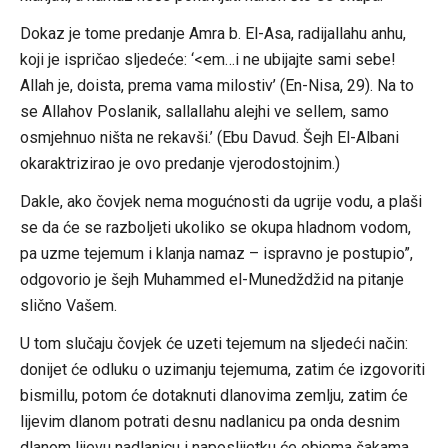
Dokaz je tome predanje Amra b. El-Asa, radijallahu anhu,
koji je ispričao sljedeće: ‘<em…i ne ubijajte sami sebe!
Allah je, doista, prema vama milostiv’ (En-Nisa, 29). Na to
se Allahov Poslanik, sallallahu alejhi ve sellem, samo
osmjehnuo ništa ne rekavši.’ (Ebu Davud. Šejh El-Albani
okaraktrizirao je ovo predanje vjerodostojnim.)
Dakle, ako čovjek nema mogućnosti da ugrije vodu, a plaši
se da će se razboljeti ukoliko se okupa hladnom vodom,
pa uzme tejemum i klanja namaz – ispravno je postupio”,
odgovorio je šejh Muhammed el-Munedždžid na pitanje
slično Vašem.
U tom slučaju čovjek će uzeti tejemum na sljedeći način:
donijet će odluku o uzimanju tejemuma, zatim će izgovoriti
bismillu, potom će dotaknuti dlanovima zemlju, zatim će
lijevim dlanom potrati desnu nadlanicu pa onda desnim
dlanom lijevu nadlanicu i naposlijetku će objema šakama