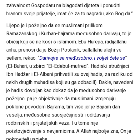
zahvalnost Gospodaru na blagodati djeteta i ponuditi
hranom svoje prijatelje, imat će za to nagradu, ako Bog da.”
Lijepo je i poželjno da se muslimani prilikom
Ramazanskog i Kurban-bajrama međusobno darivaju, to je
običaj koji se ne kosi s islamom. Ebu Hurejra, radijallahu
anhu, prenosi da je Božiji Poslanik, sallallahu alejhi ve
sellem, rekao: “
Darivajte se međusobno, i voljet ćete se
”
(El-Buhari, u zbirci “El-Edebul-mufred”. Hadiski stručnjaci
Ibn Hadžer i El-Albani prihvatili su ovaj hadis, za razliku od
nekih drugih muhadisa koji su ga odbacili). Dakle, navedeni
je hadis dovoljan kao dokaz da je međusobno darivanje
poželjno, pa je objektivnije da muslimani izmjenjuju
poklone povodom Bajrama, tim više jer je Bajram dan
veselja, međusobne saosjećajnosti i održavanja
rodbinskih i prijateljskih veza. I u tome nije
poistovjećivanje s nevjernicima. A Allah najbolje zna, On je
pokrovitelj uspjeha