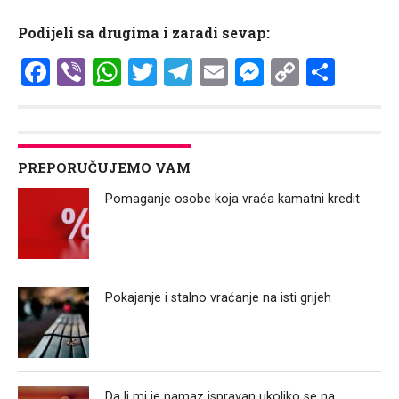
Podijeli sa drugima i zaradi sevap:
Facebook
Viber
WhatsApp
Twitter
Telegram
Email
Messenge
Copy
Shar
Link
PREPORUČUJEMO VAM
Pomaganje osobe koja vraća kamatni kredit
Pokajanje i stalno vraćanje na isti grijeh
Da li mi je namaz ispravan ukoliko se na