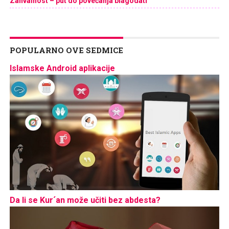
Zahvalnost – put do povećanja blagodati
POPULARNO OVE SEDMICE
Islamske Android aplikacije
Da li se Kur´an može učiti bez abdesta?