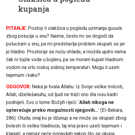
kupanja
PITANJE:
Postoji li olakšica u pogledu uzimanja gusula
zbog polucije u snu? Naime, često mi se dogodi da
poluciram u snu, pa mi predstavlja problem okupati se jer
je hladno. Prostorije se noću ohlade, a možda ujutro nema
čak ni tople vode u bojleru, pa se moram kupati hladnom
vodom na vrlo niskoj sobnoj temperaturi. Mogu li uzeti
tejemum i kako?
ODGOVOR
:
Neka je hvala Allahu. Iz Svoje velike milosti,
Allah, džellešanuhu, od ljudi ne traži ono šta nisu kadri
podnijeti. Evo o tome Božijih riječi: ‘
Allah nikoga ne
opterećuje preko mogućnosti njegovih…
’ (El-Bekara,
286). Otuda, onaj ko je džunup a ne može se okupati zbog
bolesti ili velike hladnoće, taj ima pravo uzeti tejemum i
klanjati, a namaz neće ponavljati nakon što se okupa.