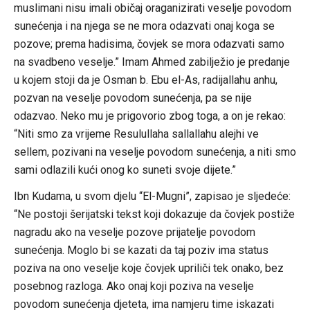
muslimani nisu imali običaj oraganizirati veselje povodom
sunećenja i na njega se ne mora odazvati onaj koga se
pozove; prema hadisima, čovjek se mora odazvati samo
na svadbeno veselje.” Imam Ahmed zabilježio je predanje
u kojem stoji da je Osman b. Ebu el-As, radijallahu anhu,
pozvan na veselje povodom sunećenja, pa se nije
odazvao. Neko mu je prigovorio zbog toga, a on je rekao:
“Niti smo za vrijeme Resulullaha sallallahu alejhi ve
sellem, pozivani na veselje povodom sunećenja, a niti smo
sami odlazili kući onog ko suneti svoje dijete.”
Ibn Kudama, u svom djelu “El-Mugni”, zapisao je sljedeće:
“Ne postoji šerijatski tekst koji dokazuje da čovjek postiže
nagradu ako na veselje pozove prijatelje povodom
sunećenja. Moglo bi se kazati da taj poziv ima status
poziva na ono veselje koje čovjek upriliči tek onako, bez
posebnog razloga. Ako onaj koji poziva na veselje
povodom sunećenja djeteta, ima namjeru time iskazati