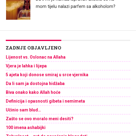
mom tijelu nalazi parfem sa alkoholom?
ZADNJE OBJAVLJENO
Lijenost vs. Oslonac na Allaha
Vjera je lahka i lijepa
5 ajeta koji donose smiraj u srce vjernika
Da li sam ja dostojna hidžaba
Biva onako kako Allah hoće
Definicija i opasnosti gibeta i nemimeta
Učinio sam blud…
Zašto se ovo moralo meni desiti?
100 imena ashabijki