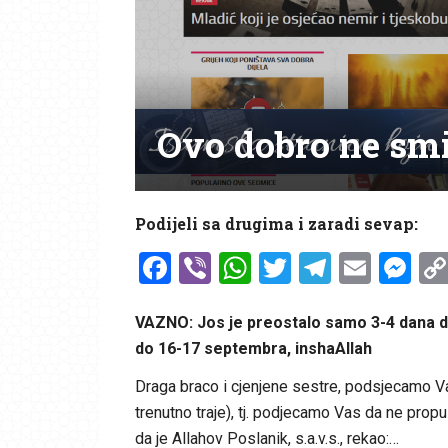
Ovo dobro ne smi
Podijeli sa drugima i zaradi sevap:
Facebook
Viber
WhatsApp
Twitter
Telegr
Emai
Me
VAZNO: Jos je preostalo samo 3-4 dana da 
do 16-17 septembra, inshaAllah
Draga braco i cjenjene sestre, podsjecamo V
trenutno traje), tj. podjecamo Vas da ne propus
da je Allahov Poslanik, s.a.v.s., rekao:…