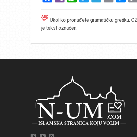
Ukoliko pronađete gramatičku grešku, OZN
je tekst označen.