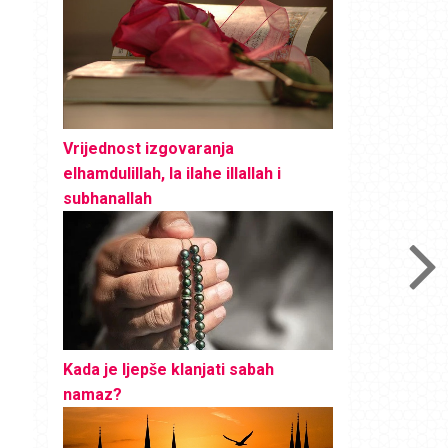
Vrijednost izgovaranja
elhamdulillah, la ilahe illallah i
subhanallah
Kada je ljepše klanjati sabah
namaz?