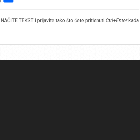
Link
AČITE TEKST i prijavite tako što ćete pritisnuti
Ctrl+Enter
kada