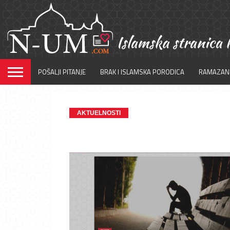
POŠALJI PITANJE
BRAK I ISLAMSKA PORODICA
RAMAZAN
AKTUELNOSTI