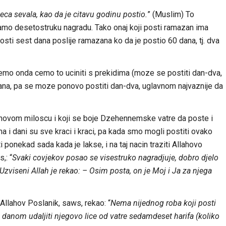
ca sevala, kao da je citavu godinu postio.
” (Muslim) To
amo desetostruku nagradu. Tako onaj koji posti ramazan ima
sti sest dana poslije ramazana ko da je postio 60 dana, tj. dva
emo onda cemo to uciniti s prekidima (moze se postiti dan-dva,
ana, pa se moze ponovo postiti dan-dva, uglavnom najvaznije da
hovom miloscu i koji se boje Dzehennemske vatre da poste i
a i dani su sve kraci i kraci, pa kada smo mogli postiti ovako
i ponekad sada kada je lakse, i na taj nacin traziti Allahovo
,: “
Svaki covjekov posao se visestruko nagradjuje, dobro djelo
Uzviseni Allah je rekao: – Osim posta, on je Moj i Ja za njega
 Allahov Poslanik, saws, rekao: “
Nema nijednog roba koji posti
 danom udaljiti njegovo lice od vatre sedamdeset harifa (koliko