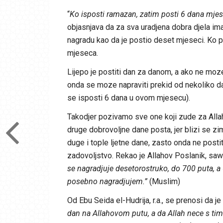
“
Ko isposti ramazan, zatim posti 6 dana mjese
objasnjava da za sva uradjena dobra djela im
nagradu kao da je postio deset mjeseci. Ko po
mjeseca.
Lijepo je postiti dan za danom, a ako ne moz
onda se moze napraviti prekid od nekoliko d
se isposti 6 dana u ovom mjesecu).
Takodjer pozivamo sve one koji zude za Alla
druge dobrovoljne dane posta, jer blizi se zim
duge i tople ljetne dane, zasto onda ne postit
zadovoljstvo. Rekao je Allahov Poslanik, saws
se nagradjuje desetorostruko, do 700 puta, a 
posebno nagradjujem.”
(Muslim)
Od Ebu Seida el-Hudrija, r.a., se prenosi da je
dan na Allahovom putu, a da Allah nece s tim