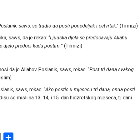
oslanik, saws, se trudio da posti ponedeljak i cetvrtak
.” (Tirmizi)
ka, saws, da je rekao: “
Ljudska djela se predocavaju Allahu
e djelo predoci kada postim.
” (Tirmizi)
nosi da je Allahov Poslanik, saws, rekao: “
Post tri dana svakog
uslim)
slanik, saws, rekao: “
Ako postis u mjesecu tri dana, onda posti
disu se misli na 13, 14, i 15. dan hidzretskog mjeseca, tj. dani
am
l
ssenger
Copy
Share