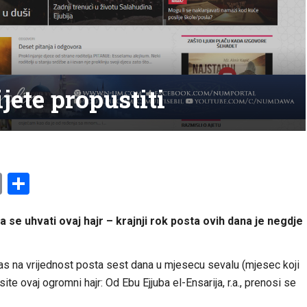
jete propustiti
am
l
ssenger
Copy
Share
Link
se uhvati ovaj hajr – krajnji rok posta ovih dana je negdje
as na vrijednost posta sest dana u mjesecu sevalu (mjesec koji
ite ovaj ogromni hajr: Od Ebu Ejjuba el-Ensarija, r.a., prenosi se