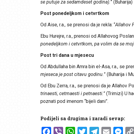
se putuje za sedamdeset godina).
” (Buharija)
Post ponedeljkom i cetvrtkom
Od Aise, r.a., se prenosi da je rekla: “
Allahov P
Ebu Hurejre, r.a., prenosi od Allahovog Poslani
ponedeljkom i cetvrtkom, pa volim da se moj
Post tri dana u mjesecu
Od Abdullaha bin Amra bin el-Asa, r.a., se pre
mjeseca je post citavu godinu.
” (Buharija i M
Od Ebu Zerra, r.a., se prenosi da je Allahov Po
trinaesti, cetrnaesti i petnaesti.”
(Trimizi) U ha
poznati pod imenom “bijeli dani”.
Podijeli sa drugima i zaradi sevap:
Facebook
Viber
WhatsApp
Twitter
Telegr
Emai
Me