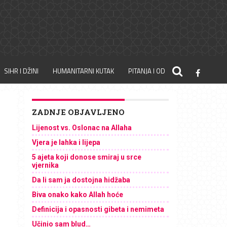
SIHR I DŽINI
HUMANITARNI KUTAK
PITANJA I ODGOVORI
ZADNJE OBJAVLJENO
Lijenost vs. Oslonac na Allaha
Vjera je lahka i lijepa
5 ajeta koji donose smiraj u srce
vjernika
Da li sam ja dostojna hidžaba
Biva onako kako Allah hoće
Definicija i opasnosti gibeta i nemimeta
Učinio sam blud…