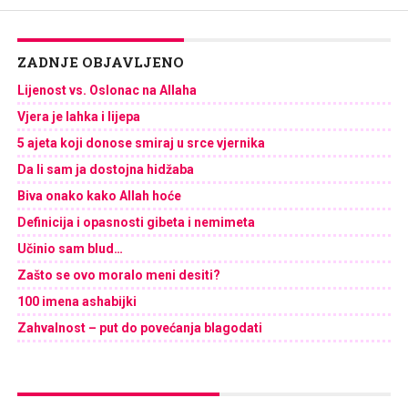
ZADNJE OBJAVLJENO
Lijenost vs. Oslonac na Allaha
Vjera je lahka i lijepa
5 ajeta koji donose smiraj u srce vjernika
Da li sam ja dostojna hidžaba
Biva onako kako Allah hoće
Definicija i opasnosti gibeta i nemimeta
Učinio sam blud…
Zašto se ovo moralo meni desiti?
100 imena ashabijki
Zahvalnost – put do povećanja blagodati