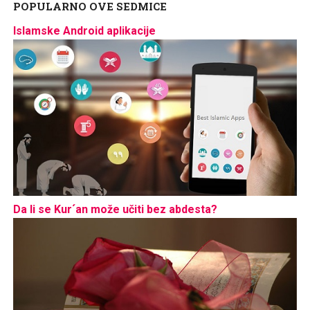
POPULARNO OVE SEDMICE
Islamske Android aplikacije
Da li se Kur´an može učiti bez abdesta?