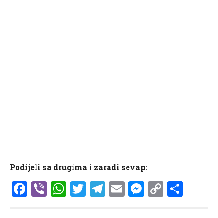
Podijeli sa drugima i zaradi sevap:
Facebook
Viber
WhatsApp
Twitter
Telegram
Email
Messenge
Copy
Shar
Link