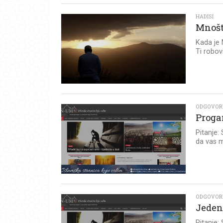
HADISI
Mnošt
Kada je 
Ti robovi
ODGOVOR
Proga
Pitanje:
da vas m
ODGOVOR
Jeden
Pitanje: