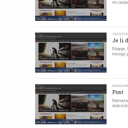
mi razja
ODGOVOR
Je li 
Pitanje:
mnogo po
RAMAZA
Post
Ramazan 
dobrovlo