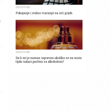
ODGOVORI
Pokajanje i stalno vraćanje na isti grijeh
u
ODGOVORI
Da li mi je namaz ispravan ukoliko se na mom
tijelu nalazi parfem sa alkoholom?