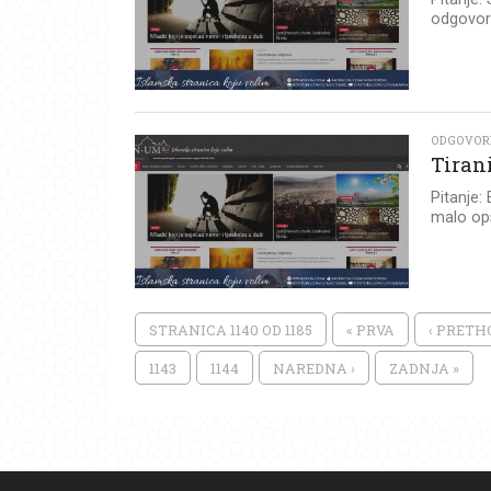
odgovor
ODGOVOR
Tiran
Pitanje
malo opsi
STRANICA 1140 OD 1185
« PRVA
‹ PRET
1143
1144
NAREDNA ›
ZADNJA »