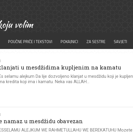
POUČNE PRIČE I TEKSTOVI
POKAJNICI
ZA SESTRE
SAVJETI
I
 klanjati u mesdžidima kupljenim na kamatu
 Es selamu alejkum Da lije dozvoljeno klanjat u mesdžidu koji je kuplje
ma kredita koji ima i kamatu. Neka vas ALLAH...
I
 je namaz u mesdžidu obavezan
e: ESSELAMU ALEJKUM WE RAHMETULLAHU WE BEREKATUHU Mozete 