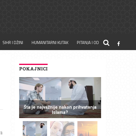
SIHR I DŽINI
HUMANITARNI KUTAK
PITANJA I ODGOVORI
POKAJNICI
n
Šta je najvažnije nakon prihvatanja
Islama?
li