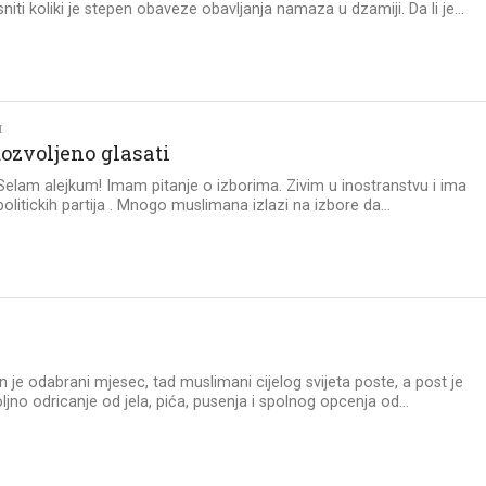
sniti koliki je stepen obaveze obavljanja namaza u dzamiji. Da li je...
I
dozvoljeno glasati
 Selam alejkum! Imam pitanje o izborima. Zivim u inostranstvu i ima
litickih partija . Mnogo muslimana izlazi na izbore da...
N
je odabrani mjesec, tad muslimani cijelog svijeta poste, a post je
ljno odricanje od jela, pića, pusenja i spolnog opcenja od...