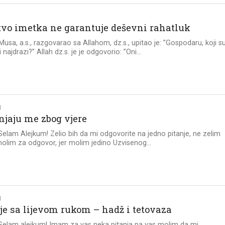
vo imetka ne garantuje deševni rahatluk
Musa, a.s., razgovarao sa Allahom, dz.s., upitao je: ”Gospodaru, koji s
 najdrazi?” Allah dz.s. je je odgovorio: ”Oni...
I
njaju me zbog vjere
 Selam Alejkum! Zelio bih da mi odgovorite na jedno pitanje, ne zelim
olim za odgovor, jer molim jedino Uzvisenog...
I
je sa lijevom rukom – hadž i tetovaza
 Selam alejkum! Imam za vas neka pitanja pa vas molim da mi