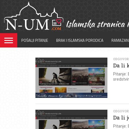
POŠALJI PITANJE
BRAK I ISLAMSKA PORODICA
RAMAZAN
ODGOVOR
Da li
Pitanje:
sredstvi
ODGOVOR
Da li
Pitanj