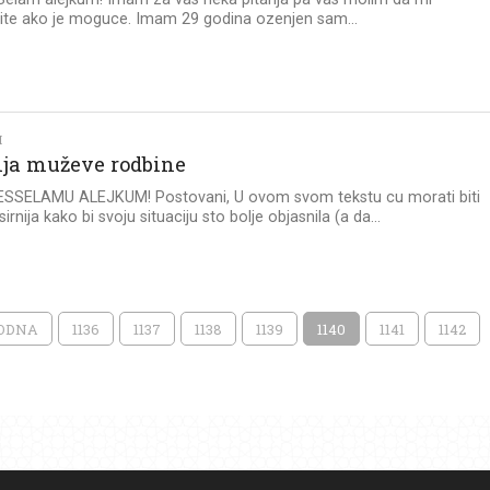
ite ako je moguce. Imam 29 godina ozenjen sam...
I
ija muževe rodbine
: ESSELAMU ALEJKUM! Postovani, U ovom svom tekstu cu morati biti
rnija kako bi svoju situaciju sto bolje objasnila (a da...
HODNA
1136
1137
1138
1139
1140
1141
1142