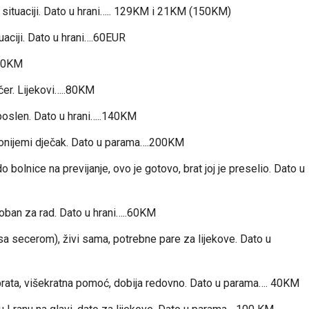
j situaciji. Dato u hrani….. 129KM i 21KM (150KM)
tuaciji. Dato u hrani….60EUR
.70KM
ečer. Lijekovi…..80KM
poslen. Dato u hrani…..140KM
honijemi dječak. Dato u parama….200KM
bolnice na previjanje, ovo je gotovo, brat joj je preselio. Dato u
oban za rad. Dato u hrani…..60KM
a secerom), živi sama, potrebne pare za lijekove. Dato u
brata, višekratna pomoć, dobija redovno. Dato u parama…. 40KM