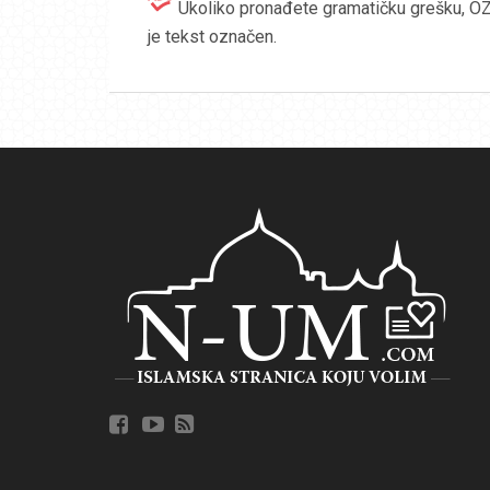
Ukoliko pronađete gramatičku grešku, OZN
je tekst označen.