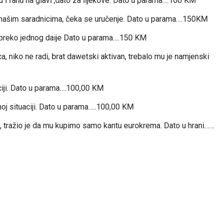
u I ranu na glavi ,dato za lijekove. Dato u parama….100 KM
e našim saradnicima, čeka se uručenje. Dato u parama….150KM
 preko jednog daije Dato u parama….150 KM
, niko ne radi, brat dawetski aktivan, trebalo mu je namjenski
aciji. Dato u parama….100,00 KM
oj situaciji. Dato u parama…..100,00 KM
di, tražio je da mu kupimo samo kantu eurokrema. Dato u hrani……