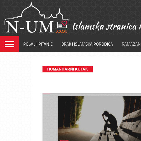
POŠALJI PITANJE
BRAK I ISLAMSKA PORODICA
RAMAZAN
HUMANITARNI KUTAK