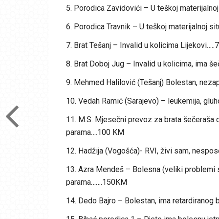
5. Porodica Zavidovići – U teškoj materijalno
6. Porodica Travnik – U teškoj materijalnoj si
7. Brat Tešanj – Invalid u kolicima Lijekovi….
8. Brat Doboj Jug – Invalid u kolicima, ima š
9. Mehmed Halilović (Tešanj) Bolestan, neza
10. Vedah Ramić (Sarajevo) – leukemija, glu
11. M.S. Mjesečni prevoz za brata šečeraša do 
parama….100 KM
12. Hadžija (Vogošća)- RVI, živi sam, nespos
13. Azra Mendeš – Bolesna (veliki problemi s
parama…….150KM
14. Dedo Bajro – Bolestan, ima retardiranog 