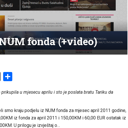
 NUM fonda (+video)
am
l
ssenger
Copy
Share
Link
rikupila u mjesecu aprilu i sto je poslata bratu Tariku da
eli smo kraju podjelu iz NUM fonda za mjesec april 2011 godine,
,00KM iz fonda za april 2011 i 150,00KM i 60,00 EUR ostatak iz
00KM. U prilogu je izvještaj o…