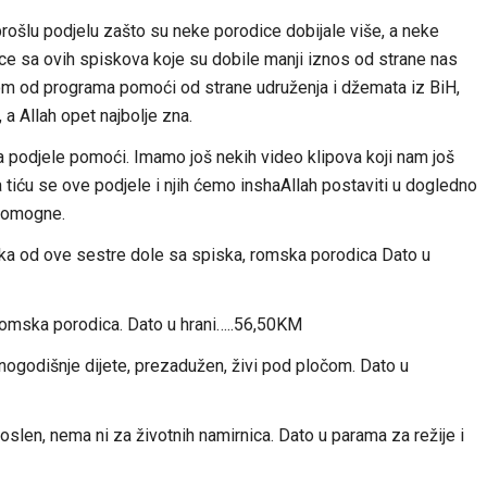
prošlu podjelu zašto su neke porodice dobijale više, a neke
ce sa ovih spiskova koje su dobile manji iznos od strane nas
ekom od programa pomoći od strane udruženja i džemata iz BiH,
a Allah opet najbolje zna.
 podjele pomoći. Imamo još nekih video klipova koji nam još
 a tiću se ove podjele i njih ćemo inshaAllah postaviti u dogledno
 pomogne.
jka od ove sestre dole sa spiska, romska porodica Dato u
romska porodica. Dato u hrani…..56,50KM
ogodišnje dijete, prezadužen, živi pod pločom. Dato u
oslen, nema ni za životnih namirnica. Dato u parama za režije i