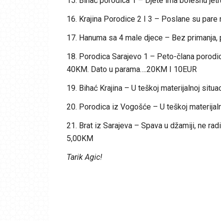
15. Bihać porodica 1 – Djete ima bolesnu jetr
16. Krajina Porodice 2 I 3 – Poslane su par
17. Hanuma sa 4 male djece – Bez primanja,
18. Porodica Sarajevo 1 – Peto-člana porodica
40KM. Dato u parama….20KM I 10EUR
19. Bihać Krajina – U teškoj materijalnoj situ
20. Porodica iz Vogošće – U teškoj materijaln
21. Brat iz Sarajeva – Spava u džamiji, ne ra
5,00KM
Tarik Agic!