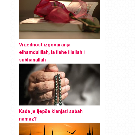
Vrijednost izgovaranja
elhamdulillah, la ilahe illallah i
subhanallah
Kada je ljepše klanjati sabah
namaz?