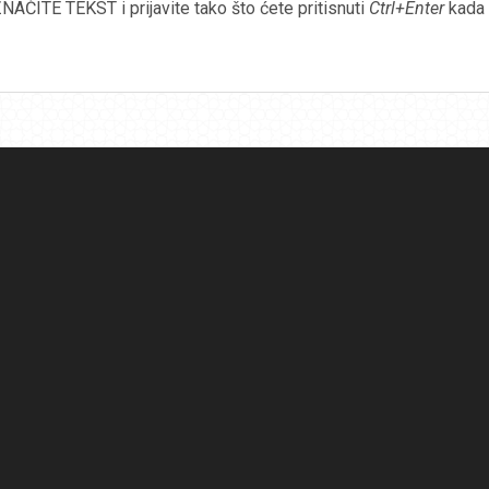
AČITE TEKST i prijavite tako što ćete pritisnuti
Ctrl+Enter
kada