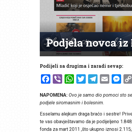
Podjela novca iz
Podijeli sa drugima i zaradi sevap:
Facebook
Viber
WhatsApp
Twitter
Telegr
Emai
Me
NAPOMENA:
Ovo je samo dio pomoci sto se p
podjele siromasnim i bolesnim
.
Esselamu alejkum draga braćo i sestre! Priv
te vas obavještavamo da je podijeljeno 1.848
fonda za mart 2011 ,što ukupno iznosi 2.115,