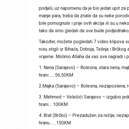
podjeli, uz napomenu da je bio jedan upit za 
manje para, treba da znate da su neke porodi
bile pomognute i prije ovih akcija ili su u n
tako da smo gledali da sve bude podjednako, 
Također, možete pogledati 7 video klipova sa
nisu stigli iz Bihaća, Doboja, Tešnja i Brčkog
vrijeme. Molimo Allaha da vas sve nagradi i
1. Nena (Sarajevo) – Bolesna, stara nena, ma
hrani…….56,50KM
2.Majka (Sarajevo) – Bolesna, nezaposlena, 
3. Mehmed – Velešići Sarajevo – izgubio jedn
hrani…..100KM
4. Brat (Brčko) – Prezadužen za režije, nezap
hranu…….150KM