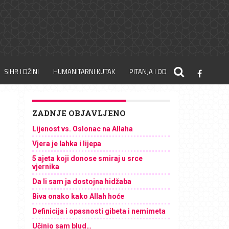
SIHR I DŽINI
HUMANITARNI KUTAK
PITANJA I ODGOVORI
ZADNJE OBJAVLJENO
Lijenost vs. Oslonac na Allaha
Vjera je lahka i lijepa
5 ajeta koji donose smiraj u srce
vjernika
Da li sam ja dostojna hidžaba
Biva onako kako Allah hoće
Definicija i opasnosti gibeta i nemimeta
Učinio sam blud…