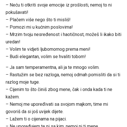
– Neću ti otkriti svoje emocije iz prošlosti, nemoj to ni
pokušavati!
– Plačem više nego što ti misliš!
– Pomozi mi u kućnim poslovima!
– Mrzim tvoju nesređenost i haotičnost, možeš li ikako biti
uredan!
– Volim te vidjeti ljubomornog prema meni!
– Budi elegantan, volim se hvaliti tobom!
– Ja sam temperamentna, ali ja te mnogo volim.
– Rastužim se bez razloga, nemoj odmah pomisliti da si ti
razlog moje tuge.
– Cijenim to što činiš zbog mene, čak i onda kada ti ne
kažem.
– Nemoj me upoređivati sa svojom majkom, time mi
govoriš da si još uvijek dijete.
– Lažem ti o cijenama na pijaci.
– Ne upoređujem te ni sa kim, nemoj ni ti mene