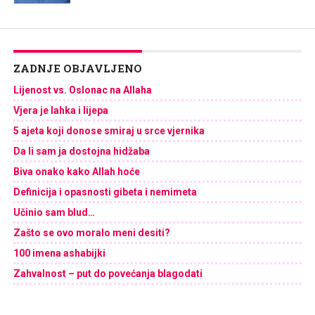
ZADNJE OBJAVLJENO
Lijenost vs. Oslonac na Allaha
Vjera je lahka i lijepa
5 ajeta koji donose smiraj u srce vjernika
Da li sam ja dostojna hidžaba
Biva onako kako Allah hoće
Definicija i opasnosti gibeta i nemimeta
Učinio sam blud…
Zašto se ovo moralo meni desiti?
100 imena ashabijki
Zahvalnost – put do povećanja blagodati