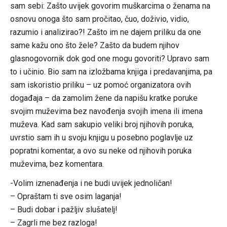
sam sebi: Zašto uvijek govorim muškarcima o ženama na
osnovu onoga što sam pročitao, čuo, doživio, vidio,
razumio i analizirao?! Zašto im ne dajem priliku da one
same kažu ono što žele? Zašto da budem njihov
glasnogovornik dok god one mogu govoriti? Upravo sam
to i učinio. Bio sam na izložbama knjiga i predavanjima, pa
sam iskoristio priliku – uz pomoć organizatora ovih
događaja – da zamolim žene da napišu kratke poruke
svojim muževima bez navođenja svojih imena ili imena
muževa. Kad sam sakupio veliki broj njihovih poruka,
uvrstio sam ih u svoju knjigu u posebno poglavlje uz
popratni komentar, a ovo su neke od njihovih poruka
muževima, bez komentara.
-Volim iznenađenja i ne budi uvijek jednoličan!
– Opraštam ti sve osim laganja!
– Budi dobar i pažljiv slušatelj!
– Zagrli me bez razloga!