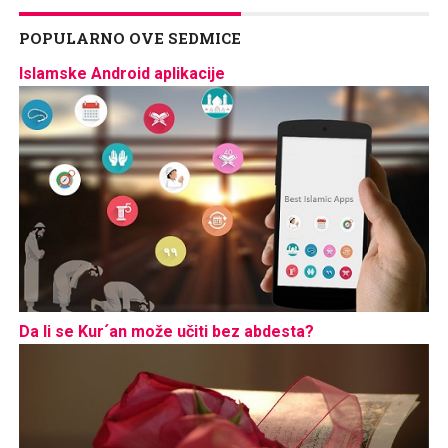
POPULARNO OVE SEDMICE
Islamske Android aplikacije
Da li se Kur´an može učiti bez abdesta?