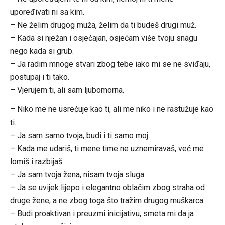
upoređivati ni sa kim.
– Ne želim drugog muža, želim da ti budeš drugi muž.
– Kada si nježan i osjećajan, osjećam više tvoju snagu
nego kada si grub.
– Ja radim mnoge stvari zbog tebe iako mi se ne sviđaju,
postupaj i ti tako.
– Vjerujem ti, ali sam ljubomorna.
– Niko me ne usrećuje kao ti, ali me niko i ne rastužuje kao
ti.
– Ja sam samo tvoja, budi i ti samo moj.
– Kada me udariš, ti mene time ne uznemiravaš, već me
lomiš i razbijaš.
– Ja sam tvoja žena, nisam tvoja sluga.
– Ja se uvijek lijepo i elegantno oblačim zbog straha od
druge žene, a ne zbog toga što tražim drugog muškarca.
– Budi proaktivan i preuzmi inicijativu, smeta mi da ja