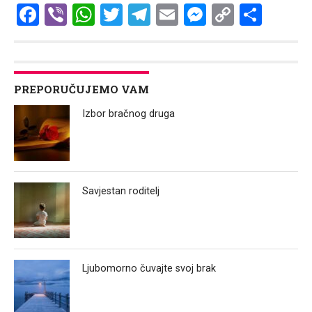
Facebook
Viber
WhatsApp
Twitter
Telegram
Email
Messenge
Copy
Shar
Link
PREPORUČUJEMO VAM
Izbor bračnog druga
Savjestan roditelj
Ljubomorno čuvajte svoj brak