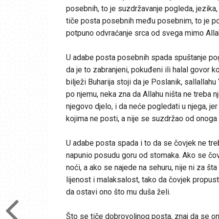
posebnih, to je suzdržavanje pogleda, jezika, r
tiče posta posebnih među posebnim, to je post 
potpuno odvraćanje srca od svega mimo Alla
U adabe posta posebnih spada spuštanje pogl
da je to zabranjeni, pokuđeni ili halal govor ko
bilježi Buharija stoji da je Poslanik, sallallah
po njemu, neka zna da Allahu ništa ne treba nj
njegovo djelo, i da neće pogledati u njega, j
kojima ne posti, a nije se suzdržao od onoga 
U adabe posta spada i to da se čovjek ne treba
napunio posudu goru od stomaka. Ako se čovj
noći, a ako se najede na sehuru, nije ni za š
lijenost i malaksalost, tako da čovjek propust
da ostavi ono što mu duša želi.
Što se tiče dobrovoljnog posta, znaj da se on