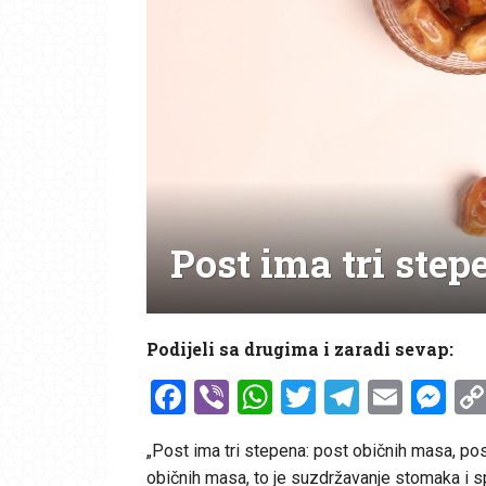
Post ima tri step
Podijeli sa drugima i zaradi sevap:
Facebook
Viber
WhatsApp
Twitter
Telegr
Emai
Me
„Post ima tri stepena: post običnih masa, p
običnih masa, to je suzdržavanje stomaka i s