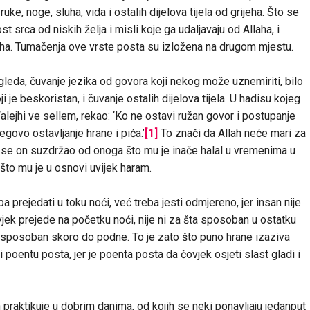
uke, noge, sluha, vida i ostalih dijelova tijela od grijeha. Što se
srca od niskih želja i misli koje ga udaljavaju od Allaha, i
ha. Tumačenja ove vrste posta su izložena na drugom mjestu.
eda, čuvanje jezika od govora koji nekog može uznemiriti, bilo
ji je beskoristan, i čuvanje ostalih dijelova tijela. U hadisu kojeg
u ‘alejhi ve sellem, rekao: ‘Ko ne ostavi ružan govor i postupanje
egovo ostavljanje hrane i pića.’
[1]
To znači da Allah neće mari za
er se on suzdržao od onoga što mu je inače halal u vremenima u
što mu je u osnovi uvijek haram.
 prejedati u toku noći, već treba jesti odmjereno, jer insan nije
ek prejede na početku noći, nije ni za šta sposoban u ostatku
ta sposoban skoro do podne. To je zato što puno hrane izaziva
i poentu posta, jer je poenta posta da čovjek osjeti slast gladi i
 praktikuje u dobrim danima, od kojih se neki ponavljaju jedanput