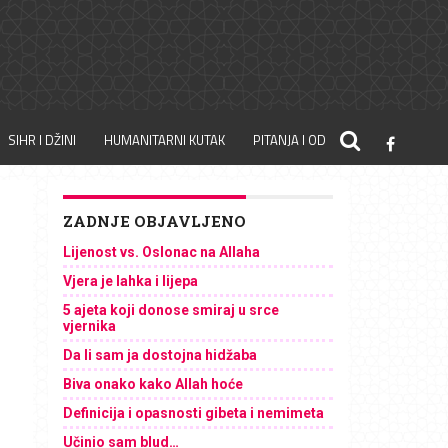
SIHR I DŽINI
HUMANITARNI KUTAK
PITANJA I ODGOVORI
ZADNJE OBJAVLJENO
Lijenost vs. Oslonac na Allaha
Vjera je lahka i lijepa
5 ajeta koji donose smiraj u srce
vjernika
Da li sam ja dostojna hidžaba
Biva onako kako Allah hoće
Definicija i opasnosti gibeta i nemimeta
Učinio sam blud…