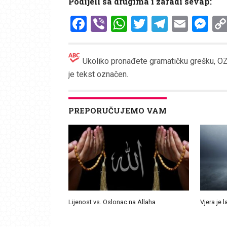
Podijeli sa drugima i zaradi sevap:
Facebook
Viber
WhatsApp
Twitter
Telegr
Emai
Me
Ukoliko pronađete gramatičku grešku, OZN
je tekst označen.
PREPORUČUJEMO VAM
Lijenost vs. Oslonac na Allaha
Vjera je l