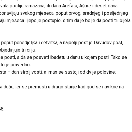
ala poslije ramazana, ili dana Arefata, Ašure i deset dana
onavljaju svakog mjeseca, poput prvog, srednjeg i posljednjeg
ju mjeseca lijepo je postupio; s tim da je bolje da posti tri bijela
 poput ponedjeljka i četvrtka, a najbolji post je Davudov post,
bjedinjuje tri cilja:
e posti, a da se posveti ibadetu u danu u kojem posti. Tako se
to je pravedno;
ta – dan strpljivosti, a iman se sastoji od dvije polovine:
jeva duše, jer se premesti u drugo stanje kad god se navikne na
48.