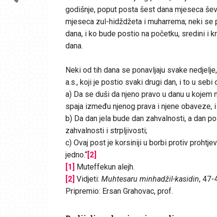
godišnje, poput posta šest dana mjeseca ševv
mjeseca zul-hidždžeta i muharrema; neki se p
dana, i ko bude postio na početku, sredini i kra
dana.
Neki od tih dana se ponavljaju svake nedjelje,
a.s., koji je postio svaki drugi dan, i to u sebi o
a) Da se duši da njeno pravo u danu u kojem n
spaja između njenog prava i njene obaveze, i 
b) Da dan jela bude dan zahvalnosti, a dan pos
zahvalnosti i strpljivosti;
c) Ovaj post je korsiniji u borbi protiv proht
jedno.“
[2]
[1]
Muteffekun alejh.
[2]
Vidjeti:
Muhtesaru minhadžil-kasidin
, 47-
Pripremio: Ersan Grahovac, prof.