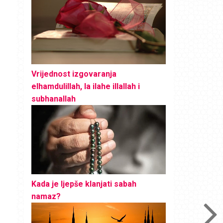
Vrijednost izgovaranja
elhamdulillah, la ilahe illallah i
subhanallah
Kada je ljepše klanjati sabah
namaz?