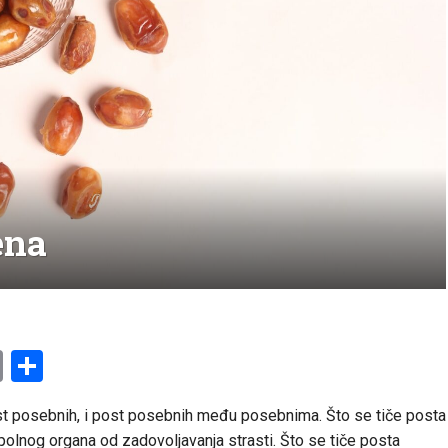
ena
am
l
ssenger
Copy
Share
Link
ost posebnih, i post posebnih među posebnima. Što se tiče posta
polnog organa od zadovoljavanja strasti. Što se tiče posta