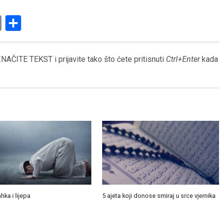
am
l
ssenger
Copy
Share
Link
AČITE TEKST i prijavite tako što ćete pritisnuti
Ctrl+Enter
kada
ahka i lijepa
5 ajeta koji donose smiraj u srce vjernika