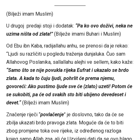
(Bilježi imam Muslim)
U drugoj predaji stoji i dodatak:
“Pa ko ovo doživi, neka ne
uzima ništa od zlata!”
(Bilježe imami Buhari i Muslim)
Od Ebu ibn Kaba, radijallahu anhu, se prenosi da je rekao:
“Ljudi su različiti u pogledu traženja dunjaluka. Čuo sam
Allahovog Poslanika, sallallahu alejhi ve sellem, kako kaže:
“Samo što se nije povukla rijeka Eufrat i ukazalo se brdo
zlata. A kada to čuju ljudi, pohrlit će prema njemu,
govoreći: Ako pustimo ljude sve će (zlato) uzeti! Potom će
se sukobiti, pa će od svakih sto biti ubijeno devedeset i
devet.“
(Bilježi imam Muslim)
Značenje riječi “
povlačenje
” je doslovno, tako da će se
zbilja ukazati brdo pravoga zlata. Moguće da će to biti
zbog promjene toka ove rijeke, iz određenog razloga
kojeg samo Allah zna, ali će Uzvišeni dati da se ovo blago