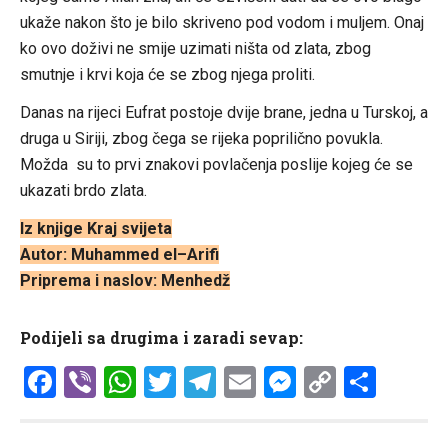
ukaže nakon što je bilo skriveno pod vodom i muljem. Onaj
ko ovo doživi ne smije uzimati ništa od zlata, zbog
smutnje i krvi koja će se zbog njega proliti.
Danas na rijeci Eufrat postoje dvije brane, jedna u Turskoj, a
druga u Siriji, zbog čega se rijeka poprilično povukla.
Možda su to prvi znakovi povlačenja poslije kojeg će se
ukazati brdo zlata.
Iz knjige Kraj svijeta
Autor: Muhammed el–Arifi
Priprema i naslov: Menhedž
Podijeli sa drugima i zaradi sevap:
Facebook
Viber
WhatsApp
Twitter
Telegram
Email
Messenge
Copy
Shar
Link