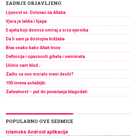
ZADNJE OBJAVLJENO
Lijenost vs. Oslonac na Allaha
Vjera je lahka i lijepa
5 ajeta koji donose smiraj u srce vjernika
Da li sam ja dostojna hidžaba
Biva onako kako Allah hoće
Definicija i opasnosti gibeta i nemimeta
Učinio sam blud…
Zašto se ovo moralo meni desiti?
100 imena ashabijki
Zahvalnost – put do povećanja blagodati
POPULARNO OVE SEDMICE
Islamske Android aplikacije