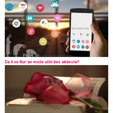
Da li se Kur´an može učiti bez abdesta?