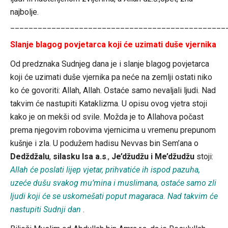
najbolje.
_______________________________________________
Slanje blagog povjetarca koji će uzimati duše vjernika
Od predznaka Sudnjeg dana je i slanje blagog povjetarca
koji će uzimati duše vjernika pa neće na zemlji ostati niko
ko će govoriti: Allah, Allah. Ostaće samo nevaljali ljudi. Nad
takvim će nastupiti Kataklizma. U opisu ovog vjetra stoji
kako je on mekši od svile. Možda je to Allahova počast
prema njegovim robovima vjernicima u vremenu prepunom
kušnje i zla. U podužem hadisu Nevvas bin Sem’ana o
Dedždžalu
,
silasku Isa a.s
.,
Je’džudžu i Me’džudžu
stoji:
Allah će poslati lijep vjetar, prihvatiće ih ispod pazuha,
uzeće dušu svakog mu’mina i muslimana, ostaće samo zli
ljudi koji će se uskomešati poput magaraca. Nad takvim će
nastupiti Sudnji dan
.