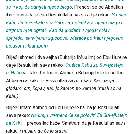
su ti koji će odnijeti njeno blago
. Prenosi se od Abdullah
ibn Omera da je čuo Resulullaha savs kad je rekao:
Srušiće
Kabu Zu Suvejkatejn iz Habeša, opljačkaće njeno blago i
strgnuti njen ogrtač. Kao da gledam u njega: ćelav
sprijeda, iskrivljenih zglobova, udaraće po Kabi njegovim
pojasom i krampom
.
Bilježi ahmed i dva šejha (Buharija iMuslim) od Ebu Hurejre
da je Resulullah savs rekao:
Srušiće Kabu zu Suvejkatejn
iz Habeša.
Također Imam Ahmed i Buharija bilježe od Ibn
Abbasa r.a. kako je Resulullah savs rekao:
Kao da ga
gledam: crn, šepav, ruši je kamen po kamen (misli se na
Kabu)
.
Bilježi Imam Ahmed od Ebu Hurejre r.a. da je Resulullah
savs rekao:
Na kraju vremena će se pojaviti Zu Suvejkatejn
na Kab
i – prenosilac kaže: Smatram da je Resulullah savs
rekao:
i mislim da će je srušiti
.