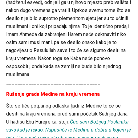
(hadžerul esved), odnijeli ga u njihovo mjesto prebivališta i
nakon dugo vremena ga vratili. Uprkos svemu tome što se
desilo nije bilo suprotno plemenitom ajetu jer su to učinili
muslimani i oni koji pripadaju njima. To je identično predaji
Imam Ahmeda da zabranjeni Harem neće oskrnaviti niko
osim sami muslimani, pa se desilo onako kako je to
nagovijestio Resulullah savs i to će se sigurno desiti na
kraju vremena. Nakon toga se Kaba neće ponovo
osposobiti, onda kada na zemlji ne bude bilo nijednog
muslimana.
__________________________________
Rušenje grada Medine na kraju vremena
Što se tiče potpunog odlaska ljudi iz Medine to će se
desiti na kraju vremena, pred sami početak Sudnjeg dana.
U hadisu Ebu Hurejre r.a. stoji:
Čuo sam Božijeg Poslanika
savs kad je rekao: Napustiće te Medinu u dobru u kojem je
bila. U nju neće niko ulaziti osim zvijeri – misli se na