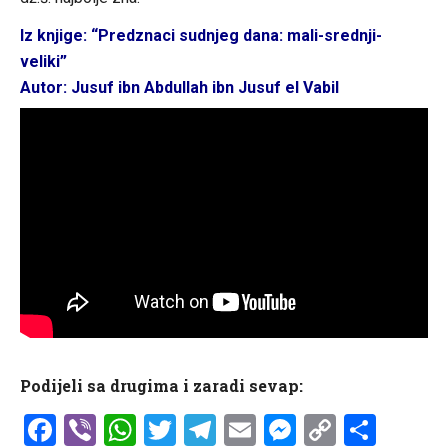
Iz knjige: “Predznaci sudnjeg dana: mali-srednji-
veliki”
Autor: Jusuf ibn Abdullah ibn Jusuf el Vabil
Podijeli sa drugima i zaradi sevap:
Facebook
Viber
WhatsApp
Twitter
Telegram
Email
Messenge
Copy
Shar