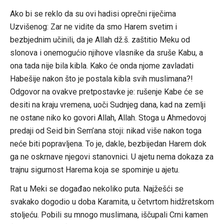
Ako bi se reklo da su ovi hadisi oprečni riječima
Uzvišenog: Zar ne vidite da smo Harem svetim i
bezbjednim učinili, da je Allah dž.š. zaštitio Meku od
slonova i onemogućio njihove vlasnike da sruše Kabu, a
ona tada nije bila kibla. Kako će onda njome zavladati
Habešije nakon što je postala kibla svih muslimana?!
Odgovor na ovakve pretpostavke je: rušenje Kabe će se
desiti na kraju vremena, uoči Sudnjeg dana, kad na zemlji
ne ostane niko ko govori Allah, Allah. Stoga u Ahmedovoj
predaji od Seid bin Sem’ana stoji: nikad više nakon toga
neće biti popravljena. To je, dakle, bezbijedan Harem dok
ga ne oskrnave njegovi stanovnici. U ajetu nema dokaza za
trajnu sigurnost Harema koja se spominje u ajetu.
Rat u Meki se događao nekoliko puta. Najžešći se
svakako dogodio u doba Karamita, u četvrtom hidžretskom
stoljeću. Pobili su mnogo muslimana, iščupali Crni kamen