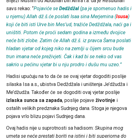
Bilježi Muslim od Abdullah bin Amra r.a. da je Resulullah
savs rekao: “
Pojaviće se
Dedždžal
(pa je spomenuo hadis i
u njemu) Allah dž.š.će poslati Isaa sina Merjemina (
Isusa
)
koji će biti isti Urve bin Mes’ud, tražiće Dedždžala, naći ga i
uništiti. Potom će proći sedam godina a između dvojice
neće biti zlobe. Zatim će Allah dž.š. iz pravca Šama poslati
hladan vjetar od kojeg niko na zemlji u čijem srcu bude
trun imana neće preživjeti. Čak i kad bi se neko od vas
sakrio u pećinu vjetar bi u nju prodro i dušu mu uzeo.”
Hadisi upućuju na to da će se ovaj vjetar dogoditi poslije
silaska Isa a.s., ubistva Dedždžala i uništenja Je’džudža i
Me’džudža. Također će se dogoditi ovaj vjetar poslije
izlaska sunca sa zapada
, poslije pojave
životinje
i
ostalih velikih predznaka Sudnjeg dana. Stoga je njegova
pojava vrlo blizu pojavi Sudnjeg dana.
Ovaj hadis nije u suprotnosti sa hadisom:
Skupina mog
umeta se neće prestati boriti na istini i biti superiorna do