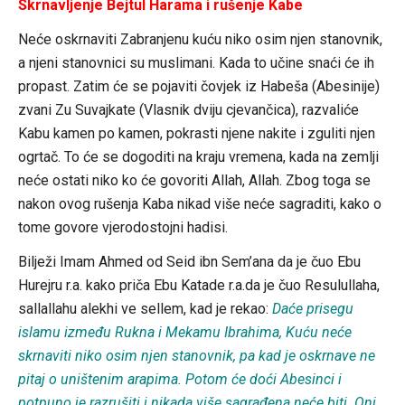
Skrnavljenje Bejtul Harama i rušenje Kabe
Neće oskrnaviti Zabranjenu kuću niko osim njen stanovnik,
a njeni stanovnici su muslimani. Kada to učine snaći će ih
propast. Zatim će se pojaviti čovjek iz Habeša (Abesinije)
zvani Zu Suvajkate (Vlasnik dviju cjevančica), razvaliće
Kabu kamen po kamen, pokrasti njene nakite i zguliti njen
ogrtač. To će se dogoditi na kraju vremena, kada na zemlji
neće ostati niko ko će govoriti Allah, Allah. Zbog toga se
nakon ovog rušenja Kaba nikad više neće sagraditi, kako o
tome govore vjerodostojni hadisi.
Bilježi Imam Ahmed od Seid ibn Sem’ana da je čuo Ebu
Hurejru r.a. kako priča Ebu Katade r.a.da je čuo Resulullaha,
sallallahu alekhi ve sellem, kad je rekao:
Daće prisegu
islamu između Rukna i Mekamu Ibrahima, Kuću neće
skrnaviti niko osim njen stanovnik, pa kad je oskrnave ne
pitaj o uništenim arapima. Potom će doći Abesinci i
potpuno je razrušiti i nikada više sagrađena neće biti. Oni