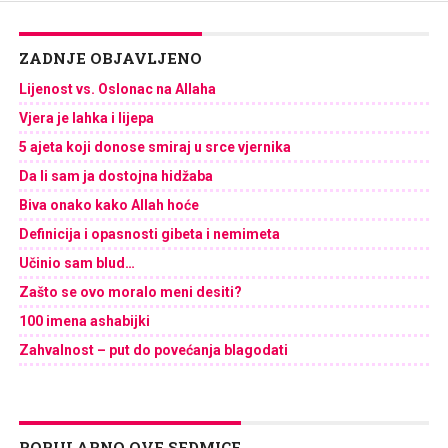
ZADNJE OBJAVLJENO
Lijenost vs. Oslonac na Allaha
Vjera je lahka i lijepa
5 ajeta koji donose smiraj u srce vjernika
Da li sam ja dostojna hidžaba
Biva onako kako Allah hoće
Definicija i opasnosti gibeta i nemimeta
Učinio sam blud…
Zašto se ovo moralo meni desiti?
100 imena ashabijki
Zahvalnost – put do povećanja blagodati
POPULARNO OVE SEDMICE