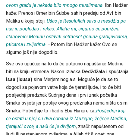
ovom gradu je nekada bilo mnogo muslimana.
Ibn Hadžer
kaže: Prenosi Omer bin Šubbe sahih predaju od Avf bin
Malika u kojoj stoji:
Ušao je Resulullah savs u mesdžid pa
nas je pogledao i rekao: Allaha mi, sigurno će poniženi
stanovnici Medinu ostaviti četrdeset godina grabljivicama,
pticama i zvijerima
.
–Potom Ibn Hadžer kaže: Ovo se
sigurno još nije dogodilo.
Sve ovo upućuje na to da će potpuno napuštanje Medine
biti na kraju vremena. Nakon izlaska
Dedždžala
i spuštanja
Isaa (Isusa)
sina Merjeminog a.s. Moguće je da se to
dogodi sa pojavom vatre koja će tjerati ljude, i to će biti
posljednji predznak Sudnjeg dana i prvi znak početka
Smaka svijeta jer poslije ovog predznaka nema ništa osim
Smaka. Potvrđuje to i hadis Ebu Hurejre r.a.:
Posljednji koji
će ostati u njoj su dva čobana iz Muzejne, željeće Medinu,
tjerajući ovce, a naći će je divljom
, znači: napuštenom od
ljudi ili nastenjenom zvijerima, a Allah dž.š.,opet, zna