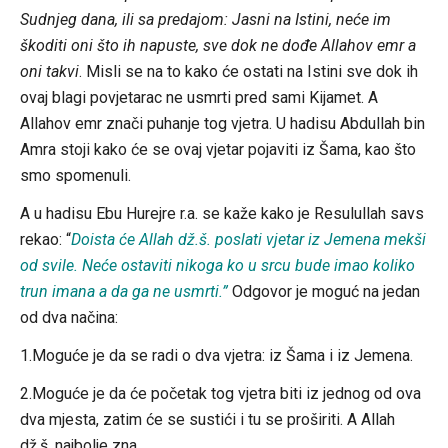
Sudnjeg dana, ili sa predajom: Jasni na Istini, neće im
škoditi oni što ih napuste, sve dok ne dođe Allahov emr a
oni takvi
. Misli se na to kako će ostati na Istini sve dok ih
ovaj blagi povjetarac ne usmrti pred sami Kijamet. A
Allahov emr znači puhanje tog vjetra. U hadisu Abdullah bin
Amra stoji kako će se ovaj vjetar pojaviti iz Šama, kao što
smo spomenuli.
A u hadisu Ebu Hurejre r.a. se kaže kako je Resulullah savs
rekao: “
Doista će Allah dž.š. poslati vjetar iz Jemena mekši
od svile. Neće ostaviti nikoga ko u srcu bude imao koliko
trun imana a da ga ne usmrti.”
Odgovor je moguć na jedan
od dva načina:
1.Moguće je da se radi o dva vjetra: iz Šama i iz Jemena.
2.Moguće je da će početak tog vjetra biti iz jednog od ova
dva mjesta, zatim će se sustići i tu se proširiti. A Allah
dž.š. najbolje zna.