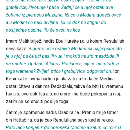
grabljivice, životinje i ptice. Zadnji će u njoj ostati dva
čobana iz plemena Muzejna. Ići će u Medinu goneći ovce
a u Medini će naći divljinu. Ići će dok ne stignu do
posljednje padine. Tu će pasti na lica.
Imam Malik bilježi hadis Ebu Hurejre r.a. u kojem Resulullah
savs kaže: S
igurno ćete ostaviti Medinu sa najljepšim što
je u njoj pa će ući pas ili vuk i mokriti na zid mesdžida ili
na minber. Upitaše: Allahov Poslaniče, čiji će biti plodovi
toga vremena? Zvijeri, ptica i grabljivica, odgovori on
. Ibn
Kesir kaže: svrha hadisa je ukazati na to da će Medina
ostati čitava u danima Dedždžala, takva će biti i u vremenu
Isa a.s. sve dok Isa a.s. ne umre i ne bude pokopan u njoj,
zatim će se srušiti poslije toga.
Zatim je spomenuo hadis Džabira r.a.: Prenio mi je Omer
bin Hattab r.a. da je čuo Resulullaha savs kad je rekao:
Putovaće konjanik do obronaka Medine a zatim će reći: U