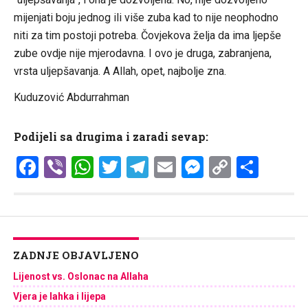
mijenjati boju jednog ili više zuba kad to nije neophodno
niti za tim postoji potreba. Čovjekova želja da ima ljepše
zube ovdje nije mjerodavna. I ovo je druga, zabranjena,
vrsta uljepšavanja. A Allah, opet, najbolje zna.
Kuduzović Abdurrahman
Podijeli sa drugima i zaradi sevap:
Facebook
Viber
WhatsApp
Twitter
Telegram
Email
Messenge
Copy
Shar
Link
ZADNJE OBJAVLJENO
Lijenost vs. Oslonac na Allaha
Vjera je lahka i lijepa