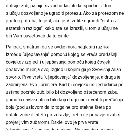
dotraje zub, pa nije svrsishodan, ili da ispadne. U tom
slučaju dozvoljeno je ugraditi protezu. Ako za protezom ne
postoji potreba, to jest, ako je Vi želite ugraditi “čisto iz
estetskih razloga”, kako ste se izrazili, u tom slučaju ne
bih Vam savjetovao da to činite.
Pa ipak, smatram da se ovdje mora naglasiti razlika
između “uljepšavanja” pomoću kojeg se vraća pređašnji
čovjekov izgled, i uljepšavanja pomoću kojeg čovjek
doslovno mijenja svoj izgled u kojem ga je Svevišnji Allah
stvorio. Prva vrsta “uljepšavanja” dozvoljena je, a druga je
zabranjena. Evo i primjera. Kad bi čovjeku uslijed udarca po
ustima pocrnio zub, bilo bi dozvoljeno oštećenom zubu,
pomoću navlake ili na bilo koji drugi način, vratiti pređašnju
boju (pod uslovom da iz toga ne proistekne šteta po
ostale zube ili šteta po zdravlje; treba se posavjetovati s
povjerljivim zubarom). Dakle, ovo je prva vrsta
“uljepšavanja”, i ona je dozvoljena. No, nije dozvoljeno