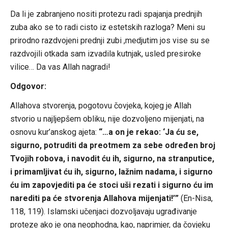
Da li je zabranjeno nositi protezu radi spajanja prednjih
zuba ako se to radi cisto iz estetskih razloga? Meni su
prirodno razdvojeni prednji zubi ,medjutim jos vise su se
razdvojili otkada sam izvadila kutnjak, usled presiroke
vilice… Da vas Allah nagradi!
Odgovor:
Allahova stvorenja, pogotovu čovjeka, kojeg je Allah
stvorio u najljepšem obliku, nije dozvoljeno mijenjati, na
osnovu kur’anskog ajeta:
“…a on je rekao: ‘Ja ću se,
sigurno, potruditi da preotmem za sebe određen broj
Tvojih robova, i navodit ću ih, sigurno, na stranputice,
i primamljivat ću ih, sigurno, lažnim nadama, i sigurno
ću im zapovjediti pa će stoci uši rezati i sigurno ću im
narediti pa će stvorenja Allahova mijenjati!’”
(En-Nisa,
118, 119). Islamski učenjaci dozvoljavaju ugrađivanje
proteze ako je ona neophodna, kao, naprimjer, da čovjeku