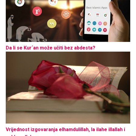
Da li se Kur´an može učiti bez abdesta?
Vrijednost izgovaranja elhamdulillah, la ilahe illallah i