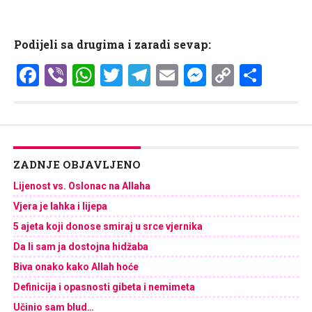
Podijeli sa drugima i zaradi sevap:
Facebook
Viber
WhatsApp
Twitter
Telegram
Email
Messenge
Copy
Shar
Link
ZADNJE OBJAVLJENO
Lijenost vs. Oslonac na Allaha
Vjera je lahka i lijepa
5 ajeta koji donose smiraj u srce vjernika
Da li sam ja dostojna hidžaba
Biva onako kako Allah hoće
Definicija i opasnosti gibeta i nemimeta
Učinio sam blud…