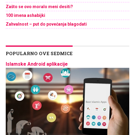
Zašto se ovo moralo meni desiti?
100 imena ashabijki
Zahvalnost – put do povećanja blagodati
POPULARNO OVE SEDMICE
Islamske Android aplikacije