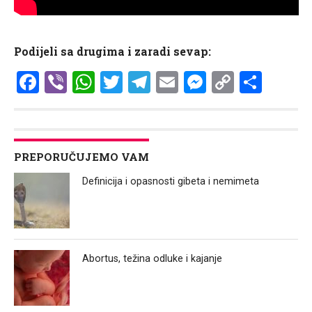
Podijeli sa drugima i zaradi sevap:
Facebook
Viber
WhatsApp
Twitter
Telegram
Email
Messenge
Copy
Shar
Link
PREPORUČUJEMO VAM
Definicija i opasnosti gibeta i nemimeta
Abortus, težina odluke i kajanje