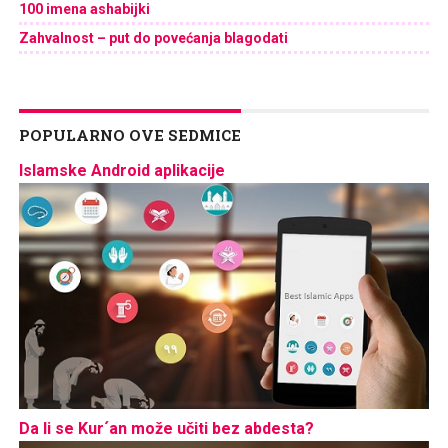
100 imena ashabijki
Zahvalnost – put do povećanja blagodati
POPULARNO OVE SEDMICE
Islamske Android aplikacije
Da li se Kur´an može učiti bez abdesta?