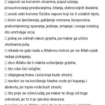
□ zaposli se korisnim stvarima, poput učenja,
prisustvovanja predavanjima, čitanja, dobrovoljnih ibadeta;
□ uvedi sebi korisne fizičke napore koji će ti oslabiti tijelo,
□ kloni se ljenčarenja, gubljenja vremena, besposlica,
prekomjerenog spavanja, jedenja, smijanja i svega ostalog
što umrtvljuje srce;
□ pokaj se odmah nakon grijeha, pa makar ga učinio
stotinama puta;
□ nikada ne gubi nadu u Allahovu milost, jer se Allah uvjek
raduje pokajanju;
□ dovi Allahu da ti olakša ostavljanje grijeha;
□ što više čini istigfar;
□ izbjegavaj hranu i pića koja bude strasti;
□ navikni se na korištenje hladne vode pri kupanju i
abdestu, jer topla voda budi strasti;
□ što prije se oženi/udaj, pa makar te drugi od toga
odvraćali, jer to ti je vjerska obaveza;