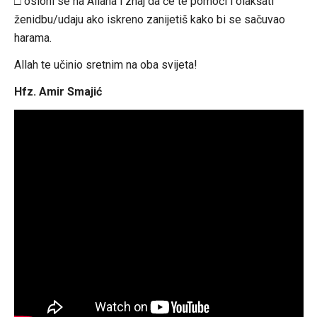
□ osloni se na Allaha i znaj da će te pomoći i olakšati
ženidbu/udaju ako iskreno zanijetiš kako bi se sačuvao
harama.
Allah te učinio sretnim na oba svijeta!
Hfz. Amir Smajić