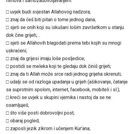
filmova i samozadovoljavanjem:
□ uvjek budi svjestan Allahovog nadzora;
□ znaj da ćeš biti pitan o tome jednog dana;
□ sjeti se onih koji su iskušani lošim završetkom u stanju
dok čine grijeh;
…
□ sjeti se Allahovih blagodati prema tebi kojih su mnogi
uskraćeni;
□ znaj da grijesi imaju loše posljedice;
□ postidi se meleka koji te gledaju dok činiš grijeh;
□ znaj da ti Allah može srce radi jednog grijeha okrenuti;
□ udalji se od razloga upadanja u grijeh (ašikovanje, čatanje
sa suprotnim spolom, internet, facebook, mobiteli i sl.);
□ kreći se uvjek u skupini vjernika i nastoj da se ne
osamljuješ;
□ što više posti dobrovoljni post;
□ obaraj pogled;
□ zaposli jezik zikrom i učenjem Kur’ana;