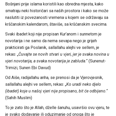
Bošnjani prije islama koristili kao obredna mjesta, kako
smatraju neki historičari sa naših prostora i kako se može
naslutiti iz povezanosti vremena u kojem se održavaju sa
krščanskim kalendarom, štaviše, sa kršćanskim svecima.
Svaki ibadet koji nije propisan Kur’anom i sunnetom je
novotarija i ne samo da nema sevapa nego je grijeh
prakticirati ga Poslanik, sallallahu alejhi ve sellem, je
rekao: „
Čuvajte se novih stvari u vjeri, jer je svaka novina u
vjeri novotarija, a svaka novotarija je zabluda.
“ (Sunenut-
Trimizi, Sunen Ebi Davud)
Od Aiše, radijallahu anha, se prenosi da je Vjerovjesnik,
sallallahu alejhi ve sellem, rekao: „
Ko uradi neko djelo
(ibadet) koje u našoj vjeri nije propisano, bit će odbijeno.
“
(Sahih Muslim)
To je zato što je Allah, dželle šanuhu, usavršio ovu vjeru, te
je svako dodavanje ili oduzimanje od onoga što je