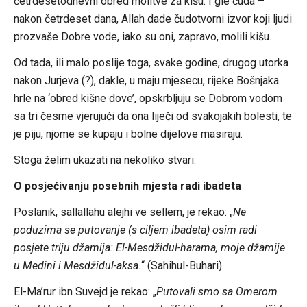
četrdesetodnevni obred molitve za kišu. I gle čuda –
nakon četrdeset dana, Allah dade čudotvorni izvor koji ljudi
prozvaše Dobre vode, iako su oni, zapravo, molili kišu.
Od tada, ili malo poslije toga, svake godine, drugog utorka
nakon Jurjeva (?), dakle, u maju mjesecu, rijeke Bošnjaka
hrle na ‘obred kišne dove’, opskrbljuju se Dobrom vodom
sa tri česme vjerujući da ona liječi od svakojakih bolesti, te
je piju, njome se kupaju i bolne dijelove masiraju.
Stoga želim ukazati na nekoliko stvari:
O posjećivanju posebnih mjesta radi ibadeta
Poslanik, sallallahu alejhi ve sellem, je rekao: „
Ne
poduzima se putovanje (s ciljem ibadeta) osim radi
posjete triju džamija: El-Mesdžidul-harama, moje džamije
u Medini i Mesdžidul-aksa.
“ (Sahihul-Buhari)
El-Ma’rur ibn Suvejd je rekao: „
Putovali smo sa Omerom