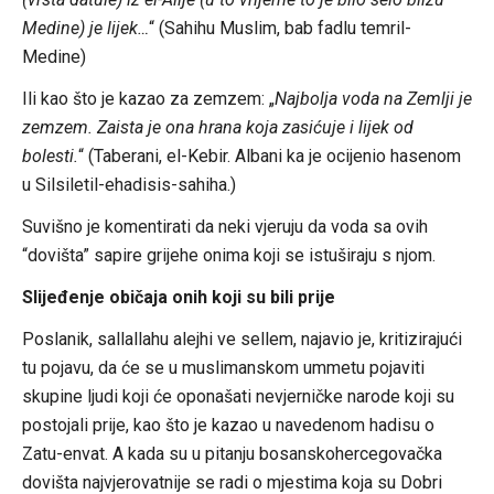
Medine) je lijek…
“ (Sahihu Muslim, bab fadlu temril-
Medine)
Ili kao što je kazao za zemzem: „
Najbolja voda na Zemlji je
zemzem. Zaista je ona hrana koja zasićuje i lijek od
bolesti.
“ (Taberani, el-Kebir. Albani ka je ocijenio hasenom
u Silsiletil-ehadisis-sahiha.)
Suvišno je komentirati da neki vjeruju da voda sa ovih
“dovišta” sapire grijehe onima koji se istuširaju s njom.
Slijeđenje običaja onih koji su bili prije
Poslanik, sallallahu alejhi ve sellem, najavio je, kritizirajući
tu pojavu, da će se u muslimanskom ummetu pojaviti
skupine ljudi koji će oponašati nevjerničke narode koji su
postojali prije, kao što je kazao u navedenom hadisu o
Zatu-envat. A kada su u pitanju bosanskohercegovačka
dovišta najvjerovatnije se radi o mjestima koja su Dobri