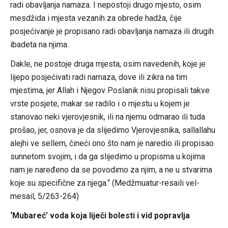
radi obavljanja namaza. I nepostoji drugo mjesto, osim
mesdžida i mjesta vezanih za obrede hadža, čije
posjećivanje je propisano radi obavljanja namaza ili drugih
ibadeta na njima.
Dakle, ne postoje druga mjesta, osim navedenih, koje je
lijepo posjećivati radi namaza, dove ili zikra na tim
mjestima, jer Allah i Njegov Poslanik nisu propisali takve
vrste posjete, makar se radilo i o mjestu u kojem je
stanovao neki vjerovjesnik, ili na njemu odmarao ili tuda
prošao, jer, osnova je da slijedimo Vjerovjesnika, sallallahu
alejhi ve sellem, čineći ono što nam je naredio ili propisao
sunnetom svojim, i da ga slijedimo u propisma u kojima
nam je naređeno da se povodimo za njim, a ne u stvarima
koje su specifične za njega.“ (Medžmuatur-resaili vel-
mesail, 5/263-264)
‘Mubareć’ voda koja liječi bolesti i vid popravlja