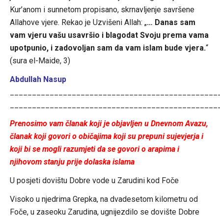
Kur’anom i sunnetom propisano, skrnavljenje savršene
Allahove vjere. Rekao je Uzvišeni Allah: „
… Danas sam
vam vjeru vašu usavršio i blagodat Svoju prema vama
upotpunio, i zadovoljan sam da vam islam bude vjera.
“
(sura el-Maide, 3)
Abdullah Nasup
_______________________________________________
_______________________________________________
Prenosimo vam članak koji je objavljen u Dnevnom Avazu,
članak koji govori o običajima koji su prepuni sujevjerja i
koji bi se mogli razumjeti da se govori o arapima i
njihovom stanju prije dolaska islama
U posjeti dovištu Dobre vode u Zarudini kod Foče
Visoko u njedrima Grepka, na dvadesetom kilometru od
Foče, u zaseoku Zarudina, ugnijezdilo se dovište Dobre