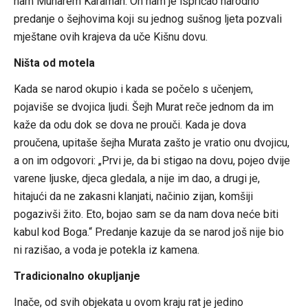
nam Muharem Karaman. On nam je ispričao narodno
predanje o šejhovima koji su jednog sušnog ljeta pozvali
mještane ovih krajeva da uče Kišnu dovu.
Ništa od motela
Kada se narod okupio i kada se počelo s učenjem,
pojaviše se dvojica ljudi. Šejh Murat reče jednom da im
kaže da odu dok se dova ne prouči. Kada je dova
proučena, upitaše šejha Murata zašto je vratio onu dvojicu,
a on im odgovori: „Prvi je, da bi stigao na dovu, pojeo dvije
varene ljuske, djeca gledala, a nije im dao, a drugi je,
hitajući da ne zakasni klanjati, načinio zijan, komšiji
pogazivši žito. Eto, bojao sam se da nam dova neće biti
kabul kod Boga.“ Predanje kazuje da se narod još nije bio
ni razišao, a voda je potekla iz kamena.
Tradicionalno okupljanje
Inače, od svih objekata u ovom kraju rat je jedino