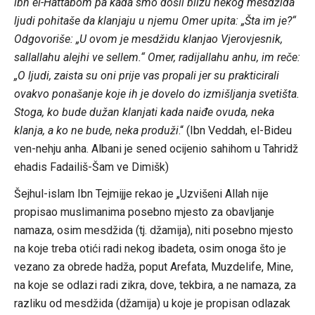
ibn el-Hattabom pa kada smo došli blizu nekog mesdžida
ljudi pohitaše da klanjaju u njemu Omer upita: „Šta im je?“
Odgovoriše: „U ovom je mesdžidu klanjao Vjerovjesnik,
sallallahu alejhi ve sellem.“ Omer, radijallahu anhu, im reče:
„O ljudi, zaista su oni prije vas propali jer su prakticirali
ovakvo ponašanje koje ih je dovelo do izmišljanja svetišta.
Stoga, ko bude dužan klanjati kada naiđe ovuda, neka
klanja, a ko ne bude, neka produži
.“ (Ibn Veddah, el-Bideu
ven-nehju anha. Albani je sened ocijenio sahihom u Tahridž
ehadis Fadailiš-Šam ve Dimišk)
Šejhul-islam Ibn Tejmijje rekao je „Uzvišeni Allah nije
propisao muslimanima posebno mjesto za obavljanje
namaza, osim mesdžida (tj. džamija), niti posebno mjesto
na koje treba otići radi nekog ibadeta, osim onoga što je
vezano za obrede hadža, poput Arefata, Muzdelife, Mine,
na koje se odlazi radi zikra, dove, tekbira, a ne namaza, za
razliku od mesdžida (džamija) u koje je propisan odlazak