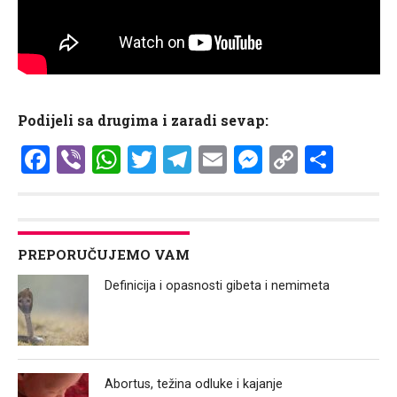
Podijeli sa drugima i zaradi sevap:
Facebook
Viber
WhatsApp
Twitter
Telegram
Email
Messenge
Copy
Shar
Link
PREPORUČUJEMO VAM
Definicija i opasnosti gibeta i nemimeta
Abortus, težina odluke i kajanje