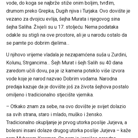
vode, do koga se najbrže stiže onim boljim, tvrđim,
drumom preko Grepka, Dugih njiva i Turjaka. Ovo dovište je
vezano za dvojicu evlija, šejha Murata i njegovog sina
šejha Saliha. Živjeli su u 17. stoljeću. Nema podataka
odakle su stigli na ove prostore, ali je u narodu ostalo da
se pamte po dobrim djelima…
U njihovo vrijeme vladala je nezapamćena suša u Zurdini,
Kolunu, Strgancima… Šejh Murat i šejh Salih su 40 dana
zaredom učili dovu, pa je iz kamena poteklo više izvora
vode koje je narod nazvao Dobrim vodama. Narodna
predaja kazuje da je dovište još za života šejhova postalo
omiljeno i tradicionalno stjecište vjernika.
– Otkako znam za sebe, na ovo dovište je svijet dolazio
sa svih strana, staro i mlado, muško i žensko.
Tradicionalno okupljanje je prvog utorka poslije Jurjeva, a
bolesni insani dolaze drugog utorka poslije Jurjeva – kaže