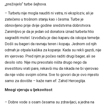
„preživjelo“ turbe šejhova.
– Turbetu nije mogla nauditi ni vatra, ni eksploziv, ali je
zatečeno u trošnom stanju kao i česma. Turbe je
obnovljeno prije dvije godine sredstvima dobrotvora.
Zanimljivo je da je jedan od donatora iznad turbeta htio
sagraditi motel. Izvođaču je dao kaparu da iskopa temelje.
Došli su bageri da ravnaju teren i kopaju. Jednom od njih
odmah je otpala kašika za kopanje. Kada su rekli gazdi, nije
im vjerovao. Pred njim je počeo raditi drugi bager, ali se
desilo isto. Nije mu preostalo ništa drugo nego da
investitoru vrati pare, rekavši mu da nikada ne bi vjerovao
da nije vidio svojim očima. Sve to govori da je ovo mjesto
samo za dovište – kaže nam ef. Zahid Herceglija.
Mnogi vjeruju u ljekovitost
– Dobre vode s osam česama su zdravljaci, a jedna na