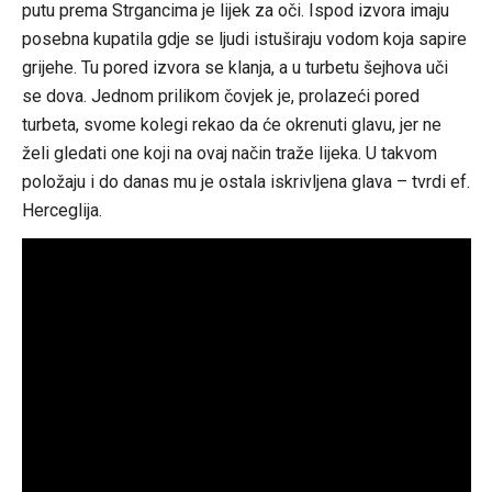
putu prema Strgancima je lijek za oči. Ispod izvora imaju
posebna kupatila gdje se ljudi istuširaju vodom koja sapire
grijehe. Tu pored izvora se klanja, a u turbetu šejhova uči
se dova. Jednom prilikom čovjek je, prolazeći pored
turbeta, svome kolegi rekao da će okrenuti glavu, jer ne
želi gledati one koji na ovaj način traže lijeka. U takvom
položaju i do danas mu je ostala iskrivljena glava – tvrdi ef.
Herceglija.