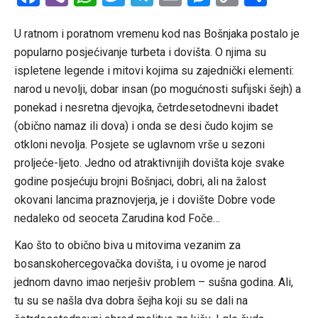
Link
U ratnom i poratnom vremenu kod nas Bošnjaka postalo je
popularno posjećivanje turbeta i dovišta. O njima su
ispletene legende i mitovi kojima su zajednički elementi:
narod u nevolji, dobar insan (po mogućnosti sufijski šejh) a
ponekad i nesretna djevojka, četrdesetodnevni ibadet
(obično namaz ili dova) i onda se desi čudo kojim se
otkloni nevolja. Posjete se uglavnom vrše u sezoni
proljeće-ljeto. Jedno od atraktivnijih dovišta koje svake
godine posjećuju brojni Bošnjaci, dobri, ali na žalost
okovani lancima praznovjerja, je i dovište Dobre vode
nedaleko od seoceta Zarudina kod Foče…
Kao što to obično biva u mitovima vezanim za
bosanskohercegovačka dovišta, i u ovome je narod
jednom davno imao nerješiv problem – sušna godina. Ali,
tu su se našla dva dobra šejha koji su se dali na