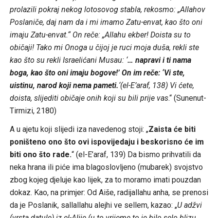
prolazili pokraj nekog lotosovog stabla, rekosmo: „Allahov
Poslaniče, daj nam da i mi imamo Zatu-envat, kao što oni
imaju Zatu-envat.“ On reče: „Allahu ekber! Doista su to
običaji! Tako mi Onoga u čijoj je ruci moja duša, rekli ste
kao što su rekli Israelićani Musau: ‘
… napravi i ti nama
boga, kao što oni imaju bogove!’ On im reče: ‘Vi ste,
uistinu, narod koji nema pameti.
‘(el-E’araf, 138) Vi ćete,
doista, slijediti običaje onih koji su bili prije vas
.“ (Sunenut-
Tirmizi, 2180)
A u ajetu koji slijedi iza navedenog stoji: „
Zaista će biti
poništeno ono što ovi ispovijedaju i beskorisno će im
biti ono što rade.
“ (el-E’araf, 139) Da bismo prihvatili da
neka hrana ili piće ima blagoslovljeno (mubarek) svojstvo
zbog kojeg djeluje kao lijek, za to moramo imati pouzdan
dokaz. Kao, na primjer: Od Aiše, radijallahu anha, se prenosi
da je Poslanik, sallallahu alejhi ve sellem, kazao: „
U adžvi
(vrsta datule) iz el-Alije (u to vrijeme to je bilo selo blizu