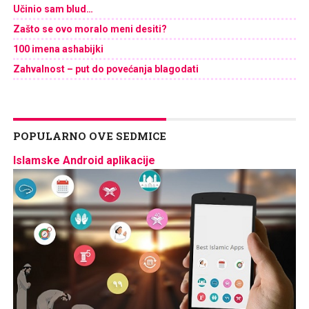
Učinio sam blud…
Zašto se ovo moralo meni desiti?
100 imena ashabijki
Zahvalnost – put do povećanja blagodati
POPULARNO OVE SEDMICE
Islamske Android aplikacije