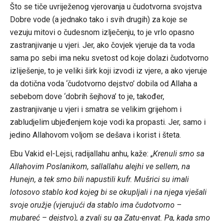
Što se tiče uvriježenog vjerovanja u čudotvorna svojstva
Dobre vode (a jednako tako i svih drugih) za koje se
vezuju mitovi o čudesnom izlječenju, to je vrlo opasno
zastranjivanje u vjeri. Jer, ako čovjek vjeruje da ta voda
sama po sebi ima neku svetost od koje dolazi čudotvorno
izliješenje, to je veliki širk koji izvodi iz vjere, a ako vjeruje
da dotična voda ‘čudotvorno dejstvo’ dobila od Allaha a
sebebom dove ‘dobrih šejhova’ to je, također,
zastranjivanje u vjeri i smatra se velikim grijehom i
zabludjelim ubjeđenjem koje vodi ka propasti. Jer, samo i
jedino Allahovom voljom se dešava i korist i šteta.
Ebu Vakid el-Lejsi, radijallahu anhu, kaže: „
Krenuli smo sa
Allahovim Poslanikom, sallallahu alejhi ve sellem, na
Hunejn, a tek smo bili napustili kufr. Mušrici su imali
lotosovo stablo kod kojeg bi se okupljali i na njega vješali
svoje oružje (vjerujući da stablo ima čudotvorno –
mubareć – dejstvo), a zvali su ga Zatu-envat. Pa, kada smo