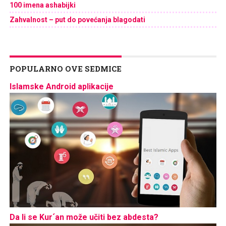
100 imena ashabijki
Zahvalnost – put do povećanja blagodati
POPULARNO OVE SEDMICE
Islamske Android aplikacije
Da li se Kur´an može učiti bez abdesta?