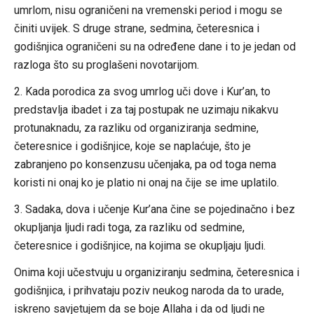
umrlom, nisu ograničeni na vremenski period i mogu se
činiti uvijek. S druge strane, sedmina, četeresnica i
godišnjica ograničeni su na određene dane i to je jedan od
razloga što su proglašeni novotarijom.
2. Kada porodica za svog umrlog uči dove i Kur’an, to
predstavlja ibadet i za taj postupak ne uzimaju nikakvu
protunaknadu, za razliku od organiziranja sedmine,
četeresnice i godišnjice, koje se naplaćuje, što je
zabranjeno po konsenzusu učenjaka, pa od toga nema
koristi ni onaj ko je platio ni onaj na čije se ime uplatilo.
3. Sadaka, dova i učenje Kur’ana čine se pojedinačno i bez
okupljanja ljudi radi toga, za razliku od sedmine,
četeresnice i godišnjice, na kojima se okupljaju ljudi.
Onima koji učestvuju u organiziranju sedmina, četeresnica i
godišnjica, i prihvataju poziv neukog naroda da to urade,
iskreno savjetujem da se boje Allaha i da od ljudi ne