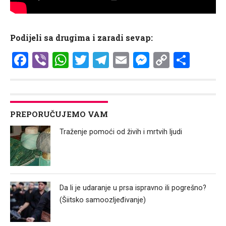
Podijeli sa drugima i zaradi sevap:
Facebook
Viber
WhatsApp
Twitter
Telegram
Email
Messenge
Copy
Shar
Link
PREPORUČUJEMO VAM
Traženje pomoći od živih i mrtvih ljudi
Da li je udaranje u prsa ispravno ili pogrešno?
(Šiitsko samoozljeđivanje)