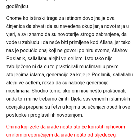
godišnjicu.
Onome ko istinski traga za istinom dovoljna je ova
činjenica da shvati da su navedena okupljanja novotarija u
vjeri, a svi znamo da su novotarije strogo zabranjene, da
vode u zabludu i da neće biti primljene kod Allaha, jer tako
nas je podučio onaj koji ne govori po hiru svome, Allahov
Poslanik, sallallahu alejhi ve sellem. Isto tako nije
zabilježeno ni da su to prakticirali muslimani u prvim
stoljećima islama, generacije za koje je Poslanik, sallallahu
alejhi ve sellem, rekao da su najbolje generacije
muslimana. Shodno tome, ako oni nisu nešto prakticirali,
onda to i mi ne trebamo činiti. Djela savremenih islamskih
učenjaka prepuna su fetvi u kojima su učenjaci osudili ove
postupke i proglasili ih novotarijom.
Onima koji žele da urade nešto što će koristiti njihovom
umrlom preporučujem da urade nešto od sljedećeg: