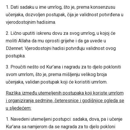
1. Dati sadaku u ime umrlog, što je, prema konsenzusu
učenjaka, dozvoljen postupak, čija je validnost potvrđena u
vjerodostojnim hadisima.
2. Lično uputiti iskrenu dovu za svog umrlog, u kojoj će
moliti Allaha da mu oprosti grijehe i da ga uvede u
Džennet. Vjerodostojni hadisi potvrđuju validnost ovog
postupka.
3. Proučiti nešto od Kur’ana i nagradu za to djelo pokloniti
svom umrlom, što je, prema mišljenju velikog broja
učenjaka, validan postupak koji će koristiti umrlom.
Razlika između utemeljenih postupaka koji koriste umrlom
i organiziranja sedmine, četeresnice i godišnjice ogleda se
u sljedećem:
1. Navedeni utemeljeni postupci: sadaka, dova, pa i učenje
Kur’ana sa namjerom da se nagrada za to djelo pokloni