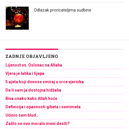
Odlazak proricateljima sudbine
ZADNJE OBJAVLJENO
Lijenost vs. Oslonac na Allaha
Vjera je lahka i lijepa
5 ajeta koji donose smiraj u srce vjernika
Da li sam ja dostojna hidžaba
Biva onako kako Allah hoće
Definicija i opasnosti gibeta i nemimeta
Učinio sam blud…
Zašto se ovo moralo meni desiti?