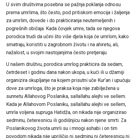
U svim društvima posebna se pažnja poklanja odnosu
prema umrlima, što često, pod pritiskom emocija i žaljenja
za umrlim, dovede i do prakticiranja neutemeljenih i
pogrešnih običaja. Kada čovjek umre, tada se njegova
porodica trudi da učini što više djela koja će umrlom, kako
smatraju, koristiti u zagrobnom životu i na ahiretu, ali,
nažalost, u svojim nastojanjima često pretjeraju.
U našem društvu, porodica umrlog prakticira da sedam,
četrdeset i godinu dana nakon ukopa, u kući ili u džamiji
organizira okupljanje na kojem prisutni uče Kur’an i upućuju
dove za umrloga, što je praksa koja nije zabilježena u
sunnetu Allahovog Poslanika, sallallahu alejhi ve sellem.
Kada je Allahovom Poslaniku, sallallahu alejhi ve sellem,
umrla voljena supruga Hatidža, on nikada nije organizirao
sedminu, četeresnicu ili godišnjicu nakon njene smrti. Za
Poslanikovog života umrli su i mnogi ashabi i on tim
povodom nikada nije upriličio ni sedminu ni četeresnicu ni