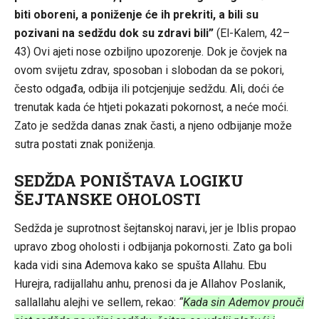
biti oboreni, a poniženje će ih prekriti, a bili su
pozivani na sedždu dok su zdravi bili”
(El-Kalem, 42–
43) Ovi ajeti nose ozbiljno upozorenje. Dok je čovjek na
ovom svijetu zdrav, sposoban i slobodan da se pokori,
često odgađa, odbija ili potcjenjuje sedždu. Ali, doći će
trenutak kada će htjeti pokazati pokornost, a neće moći.
Zato je sedžda danas znak časti, a njeno odbijanje može
sutra postati znak poniženja.
SEDŽDA PONIŠTAVA LOGIKU
ŠEJTANSKE OHOLOSTI
Sedžda je suprotnost šejtanskoj naravi, jer je Iblis propao
upravo zbog oholosti i odbijanja pokornosti. Zato ga boli
kada vidi sina Ademova kako se spušta Allahu. Ebu
Hurejra, radijallahu anhu, prenosi da je Allahov Poslanik,
sallallahu alejhi ve sellem, rekao:
“
Kada sin Ademov prouči