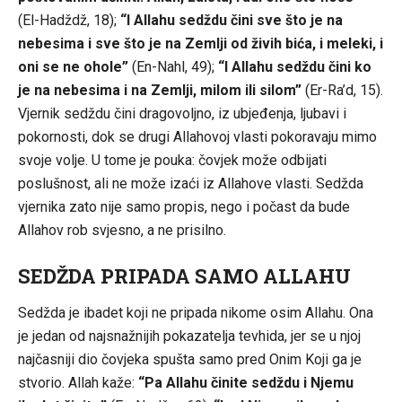
(El-Hadždž, 18);
“I Allahu sedždu čini sve što je na
nebesima i sve što je na Zemlji od živih bića, i meleki, i
oni se ne ohole”
(En-Nahl, 49);
“I Allahu sedždu čini ko
je na nebesima i na Zemlji, milom ili silom”
(Er-Ra’d, 15).
Vjernik sedždu čini dragovoljno, iz ubjeđenja, ljubavi i
pokornosti, dok se drugi Allahovoj vlasti pokoravaju mimo
svoje volje. U tome je pouka: čovjek može odbijati
poslušnost, ali ne može izaći iz Allahove vlasti. Sedžda
vjernika zato nije samo propis, nego i počast da bude
Allahov rob svjesno, a ne prisilno.
SEDŽDA PRIPADA SAMO ALLAHU
Sedžda je ibadet koji ne pripada nikome osim Allahu. Ona
je jedan od najsnažnijih pokazatelja tevhida, jer se u njoj
najčasniji dio čovjeka spušta samo pred Onim Koji ga je
stvorio. Allah kaže:
“Pa Allahu činite sedždu i Njemu