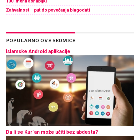
100 imena ashabijki
Zahvalnost – put do povećanja blagodati
POPULARNO OVE SEDMICE
Islamske Android aplikacije
Da li se Kur´an može učiti bez abdesta?