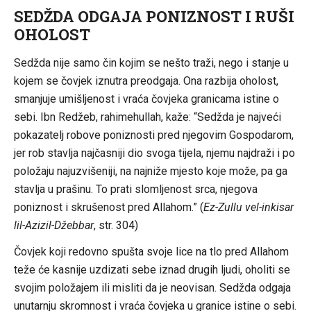
SEDŽDA ODGAJA PONIZNOST I RUŠI
OHOLOST
Sedžda nije samo čin kojim se nešto traži, nego i stanje u
kojem se čovjek iznutra preodgaja. Ona razbija oholost,
smanjuje umišljenost i vraća čovjeka granicama istine o
sebi. Ibn Redžeb, rahimehullah, kaže: “Sedžda je najveći
pokazatelj robove poniznosti pred njegovim Gospodarom,
jer rob stavlja najčasniji dio svoga tijela, njemu najdraži i po
položaju najuzvišeniji, na najniže mjesto koje može, pa ga
stavlja u prašinu. To prati slomljenost srca, njegova
poniznost i skrušenost pred Allahom.” (
Ez-Zullu vel-inkisar
lil-Azizil-Džebbar
, str. 304)
Čovjek koji redovno spušta svoje lice na tlo pred Allahom
teže će kasnije uzdizati sebe iznad drugih ljudi, oholiti se
svojim položajem ili misliti da je neovisan. Sedžda odgaja
unutarnju skromnost i vraća čovjeka u granice istine o sebi.