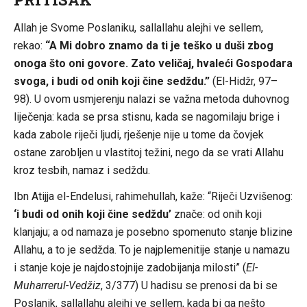
Allah je Svome Poslaniku, sallallahu alejhi ve sellem,
rekao:
“A Mi dobro znamo da ti je teško u duši zbog
onoga što oni govore. Zato veličaj, hvaleći Gospodara
svoga, i budi od onih koji čine sedždu.”
(El-Hidžr, 97–
98). U ovom usmjerenju nalazi se važna metoda duhovnog
liječenja: kada se prsa stisnu, kada se nagomilaju brige i
kada zabole riječi ljudi, rješenje nije u tome da čovjek
ostane zarobljen u vlastitoj težini, nego da se vrati Allahu
kroz tesbih, namaz i sedždu.
Ibn Atijja el-Endelusi, rahimehullah, kaže: “Riječi Uzvišenog:
‘i budi od onih koji čine sedždu’
znače: od onih koji
klanjaju; a od namaza je posebno spomenuto stanje blizine
Allahu, a to je sedžda. To je najplemenitije stanje u namazu
i stanje koje je najdostojnije zadobijanja milosti” (
El-
Muharrerul-Vedžiz
, 3/377) U hadisu se prenosi da bi se
Poslanik, sallallahu alejhi ve sellem, kada bi ga nešto