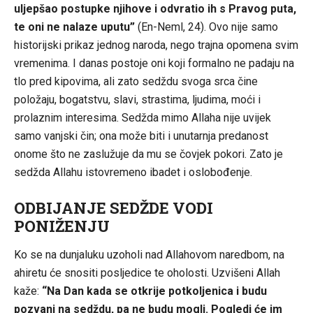
uljepšao postupke njihove i odvratio ih s Pravog puta,
te oni ne nalaze uputu”
(En-Neml, 24). Ovo nije samo
historijski prikaz jednog naroda, nego trajna opomena svim
vremenima. I danas postoje oni koji formalno ne padaju na
tlo pred kipovima, ali zato sedždu svoga srca čine
položaju, bogatstvu, slavi, strastima, ljudima, moći i
prolaznim interesima. Sedžda mimo Allaha nije uvijek
samo vanjski čin; ona može biti i unutarnja predanost
onome što ne zaslužuje da mu se čovjek pokori. Zato je
sedžda Allahu istovremeno ibadet i oslobođenje.
ODBIJANJE SEDŽDE VODI
PONIŽENJU
Ko se na dunjaluku uzoholi nad Allahovom naredbom, na
ahiretu će snositi posljedice te oholosti. Uzvišeni Allah
kaže:
“Na Dan kada se otkrije potkoljenica i budu
pozvani na sedždu, pa ne budu mogli. Pogledi će im