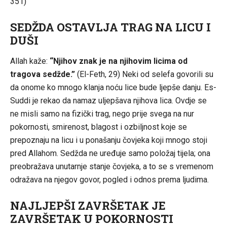
351)
SEDŽDA OSTAVLJA TRAG NA LICU I
DUŠI
Allah kaže:
“Njihov znak je na njihovim licima od
tragova sedžde.”
(El-Feth, 29) Neki od selefa govorili su
da onome ko mnogo klanja noću lice bude ljepše danju. Es-
Suddi je rekao da namaz uljepšava njihova lica. Ovdje se
ne misli samo na fizički trag, nego prije svega na nur
pokornosti, smirenost, blagost i ozbiljnost koje se
prepoznaju na licu i u ponašanju čovjeka koji mnogo stoji
pred Allahom. Sedžda ne uređuje samo položaj tijela; ona
preobražava unutarnje stanje čovjeka, a to se s vremenom
odražava na njegov govor, pogled i odnos prema ljudima.
NAJLJEPŠI ZAVRŠETAK JE
ZAVRŠETAK U POKORNOSTI