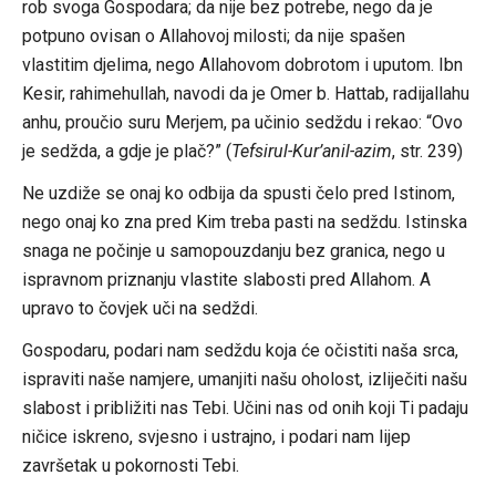
rob svoga Gospodara; da nije bez potrebe, nego da je
potpuno ovisan o Allahovoj milosti; da nije spašen
vlastitim djelima, nego Allahovom dobrotom i uputom. Ibn
Kesir, rahimehullah, navodi da je Omer b. Hattab, radijallahu
anhu, proučio suru Merjem, pa učinio sedždu i rekao: “Ovo
je sedžda, a gdje je plač?” (
Tefsirul-Kur’anil-azim
, str. 239)
Ne uzdiže se onaj ko odbija da spusti čelo pred Istinom,
nego onaj ko zna pred Kim treba pasti na sedždu. Istinska
snaga ne počinje u samopouzdanju bez granica, nego u
ispravnom priznanju vlastite slabosti pred Allahom. A
upravo to čovjek uči na sedždi.
Gospodaru, podari nam sedždu koja će očistiti naša srca,
ispraviti naše namjere, umanjiti našu oholost, izliječiti našu
slabost i približiti nas Tebi. Učini nas od onih koji Ti padaju
ničice iskreno, svjesno i ustrajno, i podari nam lijep
završetak u pokornosti Tebi.