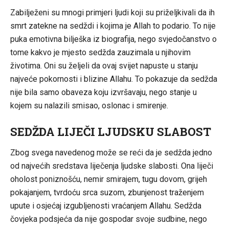
Zabilježeni su mnogi primjeri ljudi koji su priželjkivali da ih
smrt zatekne na sedždi i kojima je Allah to podario. To nije
puka emotivna bilješka iz biografija, nego svjedočanstvo o
tome kakvo je mjesto sedžda zauzimala u njihovim
životima. Oni su željeli da ovaj svijet napuste u stanju
najveće pokornosti i blizine Allahu. To pokazuje da sedžda
nije bila samo obaveza koju izvršavaju, nego stanje u
kojem su nalazili smisao, oslonac i smirenje.
SEDŽDA LIJEČI LJUDSKU SLABOST
Zbog svega navedenog može se reći da je sedžda jedno
od najvećih sredstava liječenja ljudske slabosti. Ona liječi
oholost poniznošću, nemir smirajem, tugu dovom, grijeh
pokajanjem, tvrdoću srca suzom, zbunjenost traženjem
upute i osjećaj izgubljenosti vraćanjem Allahu. Sedžda
čovjeka podsjeća da nije gospodar svoje sudbine, nego