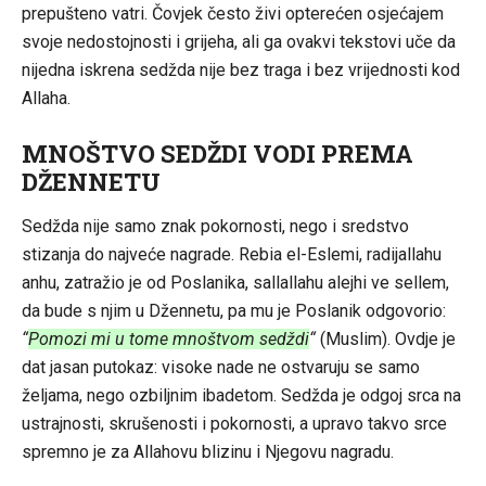
prepušteno vatri. Čovjek često živi opterećen osjećajem
svoje nedostojnosti i grijeha, ali ga ovakvi tekstovi uče da
nijedna iskrena sedžda nije bez traga i bez vrijednosti kod
Allaha.
MNOŠTVO SEDŽDI VODI PREMA
DŽENNETU
Sedžda nije samo znak pokornosti, nego i sredstvo
stizanja do najveće nagrade. Rebia el-Eslemi, radijallahu
anhu, zatražio je od Poslanika, sallallahu alejhi ve sellem,
da bude s njim u Džennetu, pa mu je Poslanik odgovorio:
“
Pomozi mi u tome mnoštvom sedždi
“
(Muslim). Ovdje je
dat jasan putokaz: visoke nade ne ostvaruju se samo
željama, nego ozbiljnim ibadetom. Sedžda je odgoj srca na
ustrajnosti, skrušenosti i pokornosti, a upravo takvo srce
spremno je za Allahovu blizinu i Njegovu nagradu.