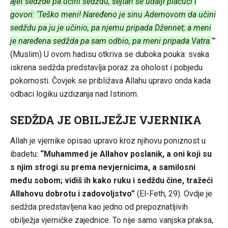
ajet sedžde pa učini sedždu, šejtan se udalji plačući i
govori: ‘Teško meni! Naređeno je sinu Ademovom da učini
sedždu pa ju je učinio, pa njemu pripada Džennet; a meni
je naređena sedžda pa sam odbio, pa meni pripada Vatra.
‘”
(Muslim) U ovom hadisu otkriva se duboka pouka: svaka
iskrena sedžda predstavlja poraz za oholost i pobjedu
pokornosti. Čovjek se približava Allahu upravo onda kada
odbaci logiku uzdizanja nad Istinom.
SEDŽDA JE OBILJEŽJE VJERNIKA
Allah je vjernike opisao upravo kroz njihovu poniznost u
ibadetu:
“Muhammed je Allahov poslanik, a oni koji su
s njim strogi su prema nevjernicima, a samilosni
među sobom; vidiš ih kako ruku i sedždu čine, tražeći
Allahovu dobrotu i zadovoljstvo”
(El-Feth, 29). Ovdje je
sedžda predstavljena kao jedno od prepoznatljivih
obilježja vjerničke zajednice. To nije samo vanjska praksa,