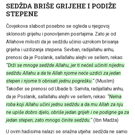
SEDŽDA BRIŠE GRIJEHE I PODIŽE
STEPENE
Čovjekova slabost posebno se ogleda u njegovoj
sklonosti grijehu i ponovljenim posrtajima. Zato je od
Allahove milosti da je sedždu učinio uzrokom brisanja
grijeha i uzdizanja stepena. Sevban, radijallahu anhu,
prenosi da je Poslanik, sallallahu alejhi ve sellem, rekao:
“
Drži se mnoge sedžde Allahu, jer ti nećeš učiniti nijednu
sedždu Allahu a da te Allah njome neće uzdići za jedan
stepen i njome ti obrisati jednu pogrešku.
“
(Muslim)
Također se prenosi od Ubade b. Samita, radijallahu anhu,
da je Poslanik, sallallahu alejhi ve sellem, rekao:
“
Nema
roba koji Allahu učini jednu sedždu a da mu Allah za nju
ne upiše dobro djelo, obriše jedan grijeh i ne podigne ga za
jedan stepen; zato mnogo činite sedždu.
“
(Ibn Madža)
U ovim hadisima nalazi se snažna utjeha: sedžda ne samo