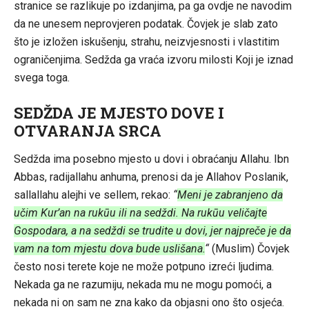
stranice se razlikuje po izdanjima, pa ga ovdje ne navodim
da ne unesem neprovjeren podatak. Čovjek je slab zato
što je izložen iskušenju, strahu, neizvjesnosti i vlastitim
ograničenjima. Sedžda ga vraća izvoru milosti Koji je iznad
svega toga.
SEDŽDA JE MJESTO DOVE I
OTVARANJA SRCA
Sedžda ima posebno mjesto u dovi i obraćanju Allahu. Ibn
Abbas, radijallahu anhuma, prenosi da je Allahov Poslanik,
sallallahu alejhi ve sellem, rekao:
“
Meni je zabranjeno da
učim Kur’an na rukūu ili na sedždi. Na rukūu veličajte
Gospodara, a na sedždi se trudite u dovi, jer najpreče je da
vam na tom mjestu dova bude uslišana.
“
(Muslim) Čovjek
često nosi terete koje ne može potpuno izreći ljudima.
Nekada ga ne razumiju, nekada mu ne mogu pomoći, a
nekada ni on sam ne zna kako da objasni ono što osjeća.