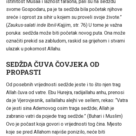
istinitost Musaa i lažnost faraona, pali su na sedždu
svome Gospodaru, pa je ta sedžda bila početak njihove
sreće i oprost za sihir u kojem su proveli svoje živote.”
(
Zaukus-salati inde Ibnil-Kajjim
, str. 76) U tome je važna
poruka: sedžda može biti početak novog puta. Ona može
označiti prekid sa zabludom, raskid sa grijehom i stvarni
ulazak u pokornost Allahu.
SEDŽDA ČUVA ČOVJEKA OD
PROPASTI
Od posebnih vrijednosti sedžde jeste i to što njen trag
Allah čuva od vatre. Ebu Hurejra, radijallahu anhu, prenosi
da je Vjerovjesnik, sallallahu alejhi ve sellem, rekao: “Vatra
će jesti sina Ademovog osim traga sedžde; Allah je
zabranio vatri da pojede trag sedžde.” (Buhari i Muslim)
Ovo je počast koja govori o vrijednosti tog čina. Mjesto
koje se pred Allahom najviše ponizilo, neće biti