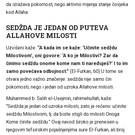
da izražava pokornost, nego aktivno mijenja stanje čovjeka
kod Allaha.
SEDŽDA JE JEDAN OD PUTEVA
ALLAHOVE MILOSTI
Uzvišeni kaže:
“A kada im se kaže: ‘Učinite sedždu
Milostivom’, oni govore: ‘A ko je Milostivi? Zar da
činimo sedždu onome kome nam ti naređuješ?’ I to im
samo povećava odbojnost.”
(El-Furkan, 60) U tome se
otvara jedno važno značenje: sedžda nije samo čin
pokornosti, nego i jedan od uzroka Allahove milosti.
Muhammed b. Salih el-Usejmin, rahimehullah, kaže:
“Sedžda je jedan od uzroka milosti; zato je rečeno: učinite
sedždu Milostivom, tj. da biste stigli do milosti Onoga
Kome činite sedždu.” Ovaj navod široko je prenesen u
njegovim tefsirskim pojašnjenjima sure El-Furkan, ali broj