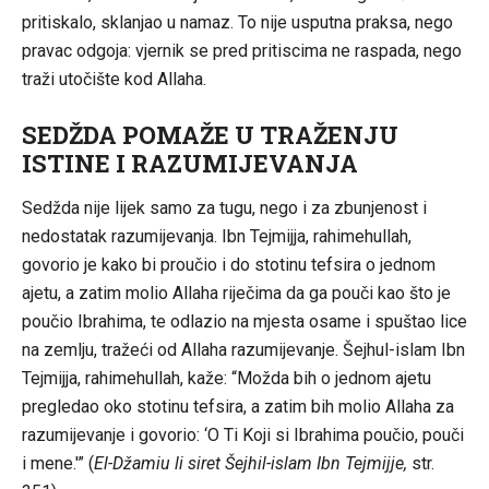
pritiskalo, sklanjao u namaz. To nije usputna praksa, nego
pravac odgoja: vjernik se pred pritiscima ne raspada, nego
traži utočište kod Allaha.
SEDŽDA POMAŽE U TRAŽENJU
ISTINE I RAZUMIJEVANJA
Sedžda nije lijek samo za tugu, nego i za zbunjenost i
nedostatak razumijevanja. Ibn Tejmijja, rahimehullah,
govorio je kako bi proučio i do stotinu tefsira o jednom
ajetu, a zatim molio Allaha riječima da ga pouči kao što je
poučio Ibrahima, te odlazio na mjesta osame i spuštao lice
na zemlju, tražeći od Allaha razumijevanje. Šejhul-islam Ibn
Tejmijja, rahimehullah, kaže: “Možda bih o jednom ajetu
pregledao oko stotinu tefsira, a zatim bih molio Allaha za
razumijevanje i govorio: ‘O Ti Koji si Ibrahima poučio, pouči
i mene.'” (
El-Džamiu li siret Šejhil-islam Ibn Tejmijje,
str.