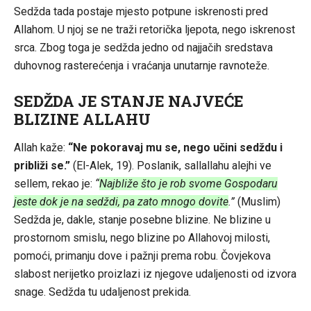
Sedžda tada postaje mjesto potpune iskrenosti pred
Allahom. U njoj se ne traži retorička ljepota, nego iskrenost
srca. Zbog toga je sedžda jedno od najjačih sredstava
duhovnog rasterećenja i vraćanja unutarnje ravnoteže.
SEDŽDA JE STANJE NAJVEĆE
BLIZINE ALLAHU
Allah kaže:
“Ne pokoravaj mu se, nego učini sedždu i
približi se.”
(El-Alek, 19). Poslanik, sallallahu alejhi ve
sellem, rekao je:
“
Najbliže što je rob svome Gospodaru
jeste dok je na sedždi, pa zato mnogo dovite
.”
(Muslim)
Sedžda je, dakle, stanje posebne blizine. Ne blizine u
prostornom smislu, nego blizine po Allahovoj milosti,
pomoći, primanju dove i pažnji prema robu. Čovjekova
slabost nerijetko proizlazi iz njegove udaljenosti od izvora
snage. Sedžda tu udaljenost prekida.