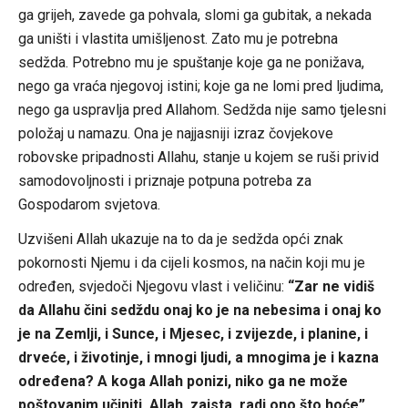
ga grijeh, zavede ga pohvala, slomi ga gubitak, a nekada
ga uništi i vlastita umišljenost. Zato mu je potrebna
sedžda. Potrebno mu je spuštanje koje ga ne ponižava,
nego ga vraća njegovoj istini; koje ga ne lomi pred ljudima,
nego ga uspravlja pred Allahom. Sedžda nije samo tjelesni
položaj u namazu. Ona je najjasniji izraz čovjekove
robovske pripadnosti Allahu, stanje u kojem se ruši privid
samodovoljnosti i priznaje potpuna potreba za
Gospodarom svjetova.
Uzvišeni Allah ukazuje na to da je sedžda opći znak
pokornosti Njemu i da cijeli kosmos, na način koji mu je
određen, svjedoči Njegovu vlast i veličinu:
“Zar ne vidiš
da Allahu čini sedždu onaj ko je na nebesima i onaj ko
je na Zemlji, i Sunce, i Mjesec, i zvijezde, i planine, i
drveće, i životinje, i mnogi ljudi, a mnogima je i kazna
određena? A koga Allah ponizi, niko ga ne može
poštovanim učiniti. Allah, zaista, radi ono što hoće”