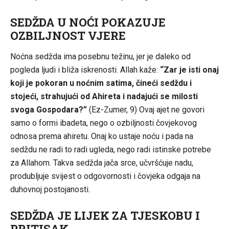
SEDŽDA U NOĆI POKAZUJE
OZBILJNOST VJERE
Noćna sedžda ima posebnu težinu, jer je daleko od
pogleda ljudi i bliža iskrenosti. Allah kaže:
“Zar je isti onaj
koji je pokoran u noćnim satima, čineći sedždu i
stojeći, strahujući od Ahireta i nadajući se milosti
svoga Gospodara?”
(Ez-Zumer, 9) Ovaj ajet ne govori
samo o formi ibadeta, nego o ozbiljnosti čovjekovog
odnosa prema ahiretu. Onaj ko ustaje noću i pada na
sedždu ne radi to radi ugleda, nego radi istinske potrebe
za Allahom. Takva sedžda jača srce, učvršćuje nadu,
produbljuje svijest o odgovornosti i čovjeka odgaja na
duhovnoj postojanosti.
SEDŽDA JE LIJEK ZA TJESKOBU I
PRITISAK