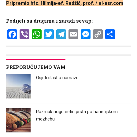
Pripremio
hfz. Hilmija-ef. Redžić, prof. / el-asr.com
Podijeli sa drugima i zaradi sevap:
Facebook
Viber
WhatsApp
Twitter
Telegram
Email
Messenge
Copy
Shar
Link
PREPORUČUJEMO VAM
Osjeti slast u namazu
Razmak nogu četiri prsta po hanefijskom
mezhebu