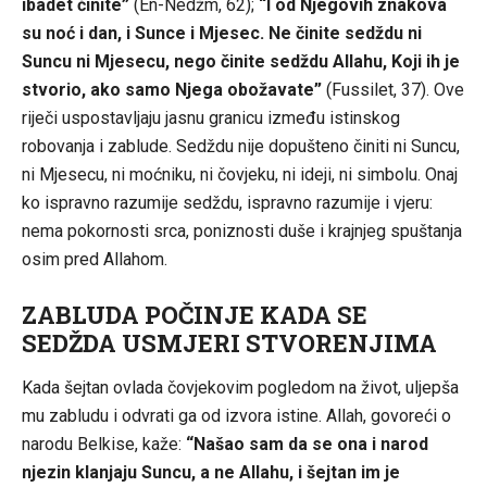
ibadet činite”
(En-Nedžm, 62);
“I od Njegovih znakova
su noć i dan, i Sunce i Mjesec. Ne činite sedždu ni
Suncu ni Mjesecu, nego činite sedždu Allahu, Koji ih je
stvorio, ako samo Njega obožavate”
(Fussilet, 37). Ove
riječi uspostavljaju jasnu granicu između istinskog
robovanja i zablude. Sedždu nije dopušteno činiti ni Suncu,
ni Mjesecu, ni moćniku, ni čovjeku, ni ideji, ni simbolu. Onaj
ko ispravno razumije sedždu, ispravno razumije i vjeru:
nema pokornosti srca, poniznosti duše i krajnjeg spuštanja
osim pred Allahom.
ZABLUDA POČINJE KADA SE
SEDŽDA USMJERI STVORENJIMA
Kada šejtan ovlada čovjekovim pogledom na život, uljepša
mu zabludu i odvrati ga od izvora istine. Allah, govoreći o
narodu Belkise, kaže:
“Našao sam da se ona i narod
njezin klanjaju Suncu, a ne Allahu, i šejtan im je