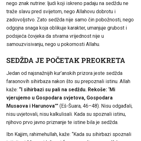
nego znak nutrine: ljudi koji iskreno padaju na sedždu ne
traže slavu pred svijetom, nego Allahovu dobrotu i
zadovoljstvo. Zato sedžda nije samo čin pobožnosti, nego
odgojna snaga koja oblikuje karakter, umanjuje grubost i
podsjeća čovjeka da stvarna vrijednost nije u
samouzvisivanju, nego u pokornosti Allahu.
SEDŽDA JE POČETAK PREOKRETA
Jedan od najsnažnijih kur’anskih prizora jeste sedžda
faraonovih sihirbaza nakon što su prepoznali istinu. Allah
kaže:
“I sihirbazi su pali na sedždu. Rekoše: ‘Mi
vjerujemo u Gospodara svjetova, Gospodara
Musaova i Harunova'”
(Eš-Šuara, 46–48). Nisu odgađali,
nisu uvjetovali, nisu kalkulisali. Kada su spoznali istinu,
njihovo prvo javno priznanje te istine bila je sedžda.
Ibn Kajjim, rahimehullah, kaže: “Kada su sihirbazi spoznali