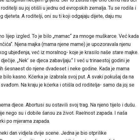
 roditelji su joj otišli u jednu od evropskih zemalja. Tu se rodila i
jeteta. A roditelji, oni su ti koji odgajaju dijete, daju mu
ebno lijep izgled. To je bilo „mamac“ za mnoge muškarce. Već kada
omčića“. Njena majka (mama njene mame) je upozoravala njenu
og ubjeđenja, već iz moralnog- koje je krasilo naše stare majke.
ječije. „Nek’ se djeca zabavljaju.“ I već u trinaestoj godini je
 njih šesnaest do njene dvadeset i neke godine. Kada je mama
je bilo kasno. Kćerka je izabrala svoj put. A svaki pokušaj da na
vađom. Na kraju je kćerka i otišla od roditelja- samo da joj se
ema djece. Abortusi su ostavili svoj trag. Na njeno tijelo i dušu.
ije nego su i dobile šansu za život. Raelnost zapada. I naša
erki po mjerama zapada.
ki dan vidjela dvije scene. Jedna je bio otprilike