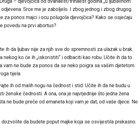
. Druga – djevojčica od dvanaest/trinaest godina „u ljubavnom
odjevena. Srce me je zaboljelo. I zbog jednog i zbog drugog.
je za ponos majci i ocu polugola djevojčica? Kako se osjećaju
 je povedu na prvi abortus?
e ih da ljubav nije za njih sve do spremnosti za ulazak u brak.
 nekog ko će ih „iskoristiti“ i odbaciti kao robu. Učite ih da to
 Neka vam ne bude za ponos da se neko poigra sa vašim djetetom.
oga tijela.
ajte ih od malih nogu na čednost i stid. Učite ih da ne budu u
asti ženske čednosti. A ona, ona je najvrjednije što jedna žena
išta ne bude preče od emaneta koji vam je dat, od vaše djece. Ne
 dozvolite da budete poput majke koja se osvijestila prekasno.