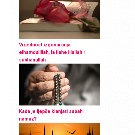
Vrijednost izgovaranja
elhamdulillah, la ilahe illallah i
subhanallah
Kada je ljepše klanjati sabah
namaz?