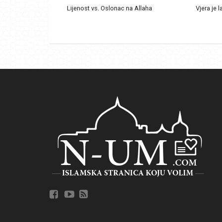
Lijenost vs. Oslonac na Allaha
Vjera je l