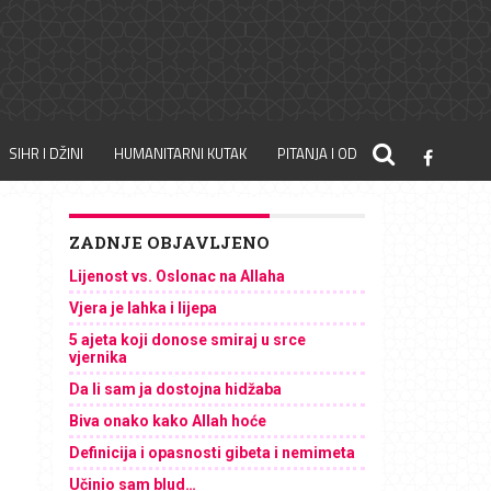
SIHR I DŽINI
HUMANITARNI KUTAK
PITANJA I ODGOVORI
ZADNJE OBJAVLJENO
Lijenost vs. Oslonac na Allaha
Vjera je lahka i lijepa
5 ajeta koji donose smiraj u srce
vjernika
Da li sam ja dostojna hidžaba
Biva onako kako Allah hoće
Definicija i opasnosti gibeta i nemimeta
Učinio sam blud…