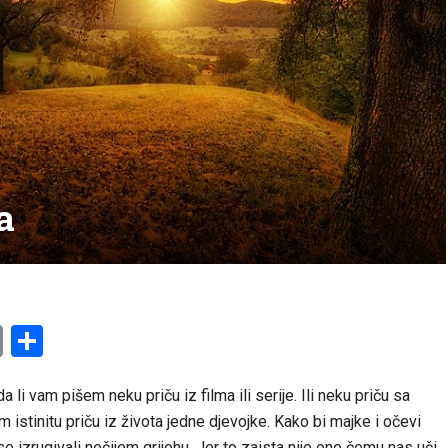
a
am
l
ssenger
Copy
Share
Link
 li vam pišem neku priču iz filma ili serije. Ili neku priču sa
m istinitu priču iz života jedne djevojke. Kako bi majke i očevi
 se izrugivali nečijem grijehu. Jer to zaista nije ono čemu nas uči