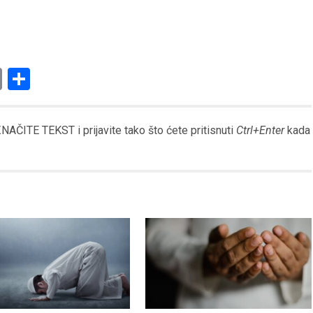
am
l
ssenger
Copy
Share
Link
AČITE TEKST i prijavite tako što ćete pritisnuti
Ctrl+Enter
kada