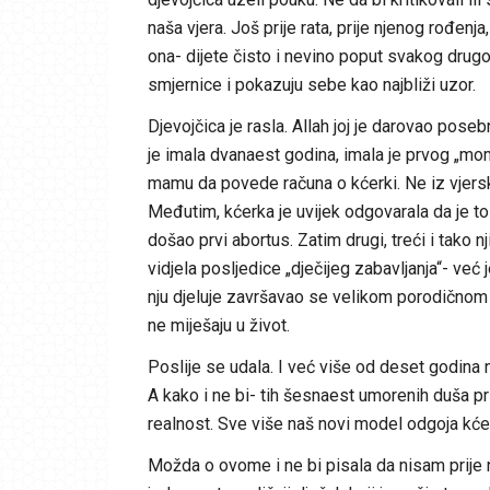
naša vjera. Još prije rata, prije njenog rođenja,
ona- dijete čisto i nevino poput svakog drugog d
smjernice i pokazuju sebe kao najbliži uzor.
Djevojčica je rasla. Allah joj je darovao pos
je imala dvanaest godina, imala je prvog „m
mamu da povede računa o kćerki. Ne iz vjersk
Međutim, kćerka je uvijek odgovarala da je to d
došao prvi abortus. Zatim drugi, treći i tako
vidjela posljedice „dječijeg zabavljanja“- već 
nju djeluje završavao se velikom porodičnom s
ne miješaju u život.
Poslije se udala. I već više od deset godina n
A kako i ne bi- tih šesnaest umorenih duša pr
realnost. Sve više naš novi model odgoja kć
Možda o ovome i ne bi pisala da nisam prije ne