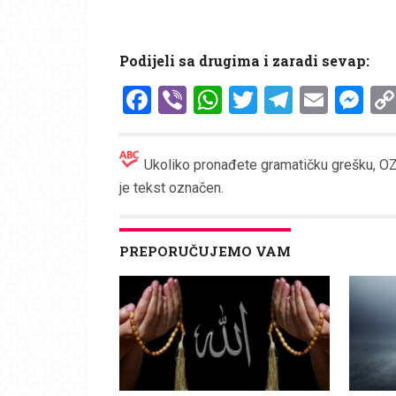
Podijeli sa drugima i zaradi sevap:
Facebook
Viber
WhatsApp
Twitter
Telegr
Emai
Me
Ukoliko pronađete gramatičku grešku, OZN
je tekst označen.
PREPORUČUJEMO VAM