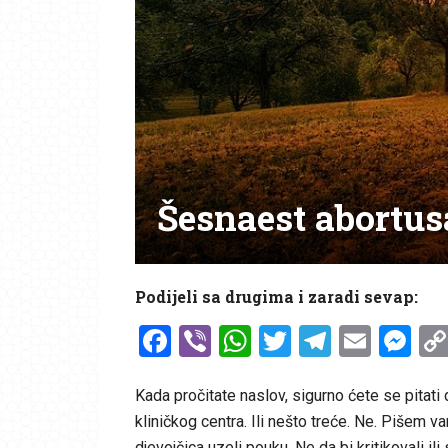
Šesnaest abortus
Podijeli sa drugima i zaradi sevap:
Facebook
Viber
WhatsApp
Twitter
Telegr
Emai
Me
Kada pročitate naslov, sigurno ćete se pitati da
kliničkog centra. Ili nešto treće. Ne. Pišem va
djevojčica uzeli pouku. Ne da bi kritikovali ili