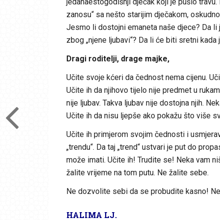
jedanaestogodišnji dječak koji je pušio travu
zanosu“ sa nešto starijim dječakom, oskudno 
Jesmo li dostojni emaneta naše djece? Da li 
zbog „njene ljubavi“? Da li će biti sretni kada
Dragi roditelji, drage majke,
Učite svoje kćeri da čednost nema cijenu. Učit
Učite ih da njihovo tijelo nije predmet u rukama
nije ljubav. Takva ljubav nije dostojna njih.
Učite ih da nisu ljepše ako pokažu što više sv
Učite ih primjerom svojim čednosti i usmjerav
„trendu“. Da taj „trend“ ustvari je put do prop
može imati. Učite ih! Trudite se! Neka vam n
žalite vrijeme na tom putu. Ne žalite sebe.
Ne dozvolite sebi da se probudite kasno! Ne
HALIMA LJ.