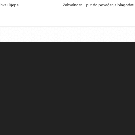
ahka i lijepa
Zahvalnost – put do povećanja blagodati