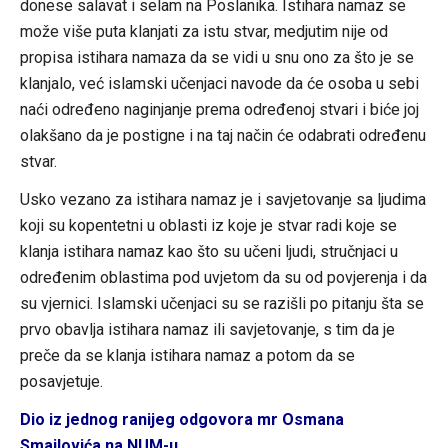
donese salavat i selam na Poslanika. Istihara namaz se
može više puta klanjati za istu stvar, medjutim nije od
propisa istihara namaza da se vidi u snu ono za što je se
klanjalo, već islamski učenjaci navode da će osoba u sebi
naći određeno naginjanje prema određenoj stvari i biće joj
olakšano da je postigne i na taj način će odabrati određenu
stvar.
Usko vezano za istihara namaz je i savjetovanje sa ljudima
koji su kopentetni u oblasti iz koje je stvar radi koje se
klanja istihara namaz kao što su učeni ljudi, stručnjaci u
određenim oblastima pod uvjetom da su od povjerenja i da
su vjernici. Islamski učenjaci su se razišli po pitanju šta se
prvo obavlja istihara namaz ili savjetovanje, s tim da je
preče da se klanja istihara namaz a potom da se
posavjetuje.
Dio iz jednog ranijeg odgovora mr Osmana
Smajlovića na NUM-u