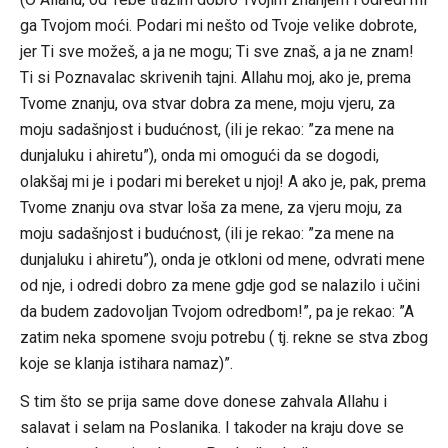
ga Tvojom moći. Podari mi nešto od Tvoje velike dobrote,
jer Ti sve možeš, a ja ne mogu; Ti sve znaš, a ja ne znam!
Ti si Poznavalac skrivenih tajni. Allahu moj, ako je, prema
Tvome znanju, ova stvar dobra za mene, moju vjeru, za
moju sadašnjost i budućnost, (ili je rekao: ”za mene na
dunjaluku i ahiretu”), onda mi omogući da se dogodi,
olakšaj mi je i podari mi bereket u njoj! A ako je, pak, prema
Tvome znanju ova stvar loša za mene, za vjeru moju, za
moju sadašnjost i budućnost, (ili je rekao: ”za mene na
dunjaluku i ahiretu”), onda je otkloni od mene, odvrati mene
od nje, i odredi dobro za mene gdje god se nalazilo i učini
da budem zadovoljan Tvojom odredbom!”, pa je rekao: ”A
zatim neka spomene svoju potrebu ( tj. rekne se stva zbog
koje se klanja istihara namaz)”.
S tim što se prija same dove donese zahvala Allahu i
salavat i selam na Poslanika. I takoder na kraju dove se