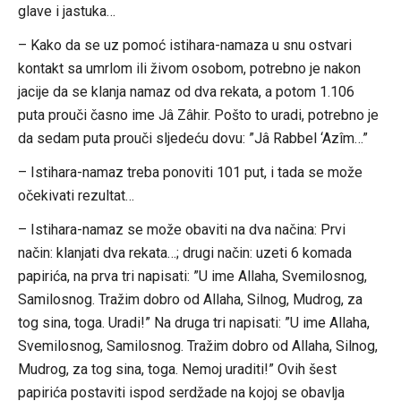
glave i jastuka…
– Kako da se uz pomoć istihara-namaza u snu ostvari
kontakt sa umrlom ili živom osobom, potrebno je nakon
jacije da se klanja namaz od dva rekata, a potom 1.106
puta prouči časno ime Jâ Zâhir. Pošto to uradi, potrebno je
da sedam puta prouči sljedeću dovu: ”Jâ Rabbel ‘Azîm…”
– Istihara-namaz treba ponoviti 101 put, i tada se može
očekivati rezultat…
– Istihara-namaz se može obaviti na dva načina: Prvi
način: klanjati dva rekata…; drugi način: uzeti 6 komada
papirića, na prva tri napisati: ”U ime Allaha, Svemilosnog,
Samilosnog. Tražim dobro od Allaha, Silnog, Mudrog, za
tog sina, toga. Uradi!” Na druga tri napisati: ”U ime Allaha,
Svemilosnog, Samilosnog. Tražim dobro od Allaha, Silnog,
Mudrog, za tog sina, toga. Nemoj uraditi!” Ovih šest
papirića postaviti ispod serdžade na kojoj se obavlja