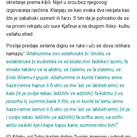
okretanje prema kibli. Nijet u srcu bez njegovog
izgovaranja riječima. Klanjaju se kao svaka dva rekijata kao
što je sabahski sunneti ili farzi. S tim da je pohvalno da se
na prvom rekijatu uči sure Kjafirun a na drugom Ihlas- kulhu
vallahu ehad.
Poslije predaje selama dignu se ruke i uči se dova istihara
namazu:’ ‘
Allahumme inni estehiruke bi ‘ilmike, ve
estakdiruke bi kudretike ve es’eluke min fadlike-l-‘azimi, fe
inneke takdiru ve la akdiru, ve t’alemu ve la e’alemu, ve
Ente ‘Allamu-l-gujub. Allahumme in kunte t’alemu enne
haze-l-emre hajrun li fi dini ve me ‘aši ve ‘akibeti emri, ev
kale (ili je ovdje rekao ‘adžilihi ve adžilihi) fa-kdirhu li ve
jessirhu li, summe barik li fihi, ve in kunte ta’ lemu enne
haze-l-emre šerrun li fi dini ve me ‘aši ve ‘akibeti emri, (ili je
i ovdje rekao ‘adžilihi ve adžilihi) fa-srifhu anni, va-srifni
anhu va-kdir lije-l-hajre hajsu kane, summe-rdini bihi
“.
(O Allahu, od Tebe tražim dobro Tvojim znanjem i odredi mi