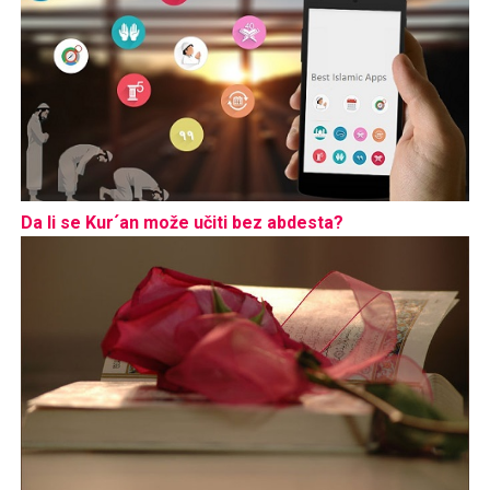
Da li se Kur´an može učiti bez abdesta?