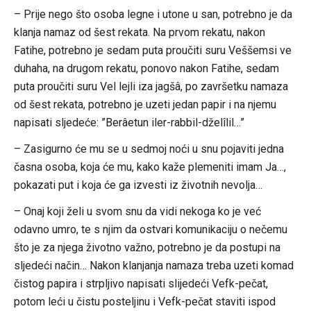
– Prije nego što osoba legne i utone u san, potrebno je da
klanja namaz od šest rekata. Na prvom rekatu, nakon
Fatihe, potrebno je sedam puta proučiti suru Veššemsi ve
duhaha, na drugom rekatu, ponovo nakon Fatihe, sedam
puta proučiti suru Vel lejli iza jagšâ, po završetku namaza
od šest rekata, potrebno je uzeti jedan papir i na njemu
napisati sljedeće: ”Berâetun iler-rabbil-dželîlil…”
– Zasigurno će mu se u sedmoj noći u snu pojaviti jedna
časna osoba, koja će mu, kako kaže plemeniti imam Ja…,
pokazati put i koja će ga izvesti iz životnih nevolja…
– Onaj koji želi u svom snu da vidi nekoga ko je već
odavno umro, te s njim da ostvari komunikaciju o nečemu
što je za njega životno važno, potrebno je da postupi na
sljedeći način… Nakon klanjanja namaza treba uzeti komad
čistog papira i strpljivo napisati slijedeći Vefk-pečat,
potom leći u čistu posteljinu i Vefk-pečat staviti ispod