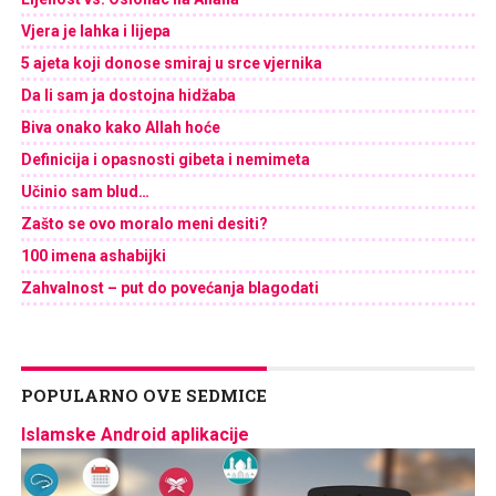
Vjera je lahka i lijepa
5 ajeta koji donose smiraj u srce vjernika
Da li sam ja dostojna hidžaba
Biva onako kako Allah hoće
Definicija i opasnosti gibeta i nemimeta
Učinio sam blud…
Zašto se ovo moralo meni desiti?
100 imena ashabijki
Zahvalnost – put do povećanja blagodati
POPULARNO OVE SEDMICE
Islamske Android aplikacije