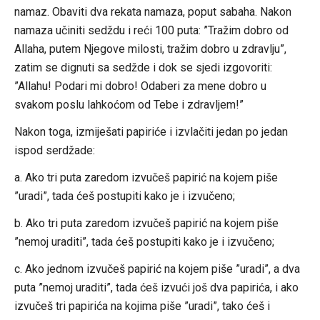
namaz. Obaviti dva rekata namaza, poput sabaha. Nakon
namaza učiniti sedždu i reći 100 puta: ”Tražim dobro od
Allaha, putem Njegove milosti, tražim dobro u zdravlju”,
zatim se dignuti sa sedžde i dok se sjedi izgovoriti:
”Allahu! Podari mi dobro! Odaberi za mene dobro u
svakom poslu lahkoćom od Tebe i zdravljem!”
Nakon toga, izmiješati papiriće i izvlačiti jedan po jedan
ispod serdžade:
a. Ako tri puta zaredom izvučeš papirić na kojem piše
”uradi”, tada ćeš postupiti kako je i izvučeno;
b. Ako tri puta zaredom izvučeš papirić na kojem piše
”nemoj uraditi”, tada ćeš postupiti kako je i izvučeno;
c. Ako jednom izvučeš papirić na kojem piše ”uradi”, a dva
puta ”nemoj uraditi”, tada ćeš izvući još dva papirića, i ako
izvučeš tri papirića na kojima piše ”uradi”, tako ćeš i