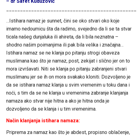
– dr Safet Kuduzović
_______________________________________________
…Istihara namaz je sunnet, čini se oko stvari oko koje
imamo nedoumicu šta da radimo, svejedno da li se ta stvar
ticala našeg dunjaluka ili ahireta, da li bila neznatna –
shodno našim poimanjima ili pak bila velika i značajna…
Istihara namaz se ne klanja po pitanju strogi obaveza
muslimana kao što je namaz, post, zekijat i slično jer on to
mora izvršavati. Niti se klanja po pitanju zabranjeni stvari
muslimanu jer se ih on mora svakako kloniti. Dozvoljeno je
da se istihara namaz klanja u svim vremenim u toku dana i
noći, s tim da se ne klanja u vremenima zabranje klanjanja
namaza ako stvar nije hitna a ako je hitna onda je
dozvoljeno da se klanja i u tim vremenima.
Način klanjanja istihara namaza:
Priprema za namaz kao što je abdest, propisno oblačenje,