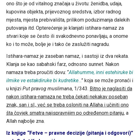
ono što je od vitalnog značaja u životu: ženidba, udaja,
kupovina objekta, prijevoznog sredstva, izbor radnog
mjesta, mjesta prebivališta, prilikom poduzimanja dalekih
putovanja itd. Opterećenje je klanjati istihara-namaz za
stvari koje se često ili svakodnevno ponavljaju, a onome
ko i to može, bolje je i tako će zaslužiti nagradu.
Istihara-namaz je zaseban namaz, i sastoji iz dva rekata.
Klanja se kao sabahski farz, odnosno sunnet. Nakon
namaza treba proučiti dovu: “
Allahumme, inni estehiruke bi
ilmike ve estakdiruke bi kudretike
…
” koja se može pronaći i
u knjizi
Put pravog muslimana
, 1/343.
Bitno je naglasiti da
nakon istihara-namaza ne treba čekati nekakav poseban
znak, san i sl., već se treba osloniti na Allaha i učiniti ono
šta čovjek smatra najispravnijim po određenom pitanju
, a
Allah najbolje zna.
Iz knjige “Fetve – pravne decizije (pitanja i odgovori)”