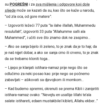
su
POGREŠNI
i za
sva mišljenja i odgovore koji dole
slijede
može se kazati da su, kao što se kaže u narodu,
”od zla oca, od gore matere”:
– Izgovoriti ležeći 77 puta ”la ilahe illallah, Muhammedu
resulullah”, izgovoriti 33 puta ”Allahumme salli ala
Muhammed”, i učiti sve što znamo dok ne zaspimo…
– Ako se sanja bijelo ili zeleno, to je znak da je to hajr, da
je naš nijjet dobar, a ako se sanja crno ili crveno, to je znak
da se trebamo kloniti toga…
– Lijepo je klanjati istihara-namaz prije nego što se
odlučimo za neki posao kao: prije nego se počnemo
zabavljati – ašikovati sa djevojkom ili momkom…
– Kad budemo spremni, okrenuti se prema Kibli i zanijetiti
istihara-namaz ovako: ”Nevejtu en usallije lillahi te’ala
salate istihareti, edaen mustakbilel kibleti, Allahu ekber…”