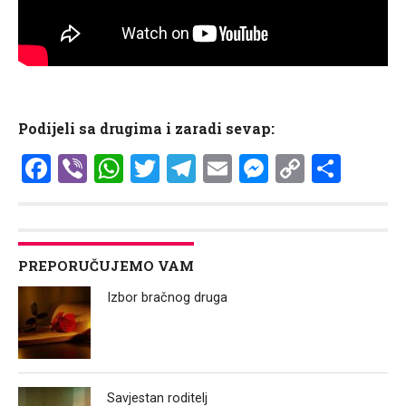
Podijeli sa drugima i zaradi sevap:
Facebook
Viber
WhatsApp
Twitter
Telegram
Email
Messenge
Copy
Shar
Link
PREPORUČUJEMO VAM
Izbor bračnog druga
Savjestan roditelj