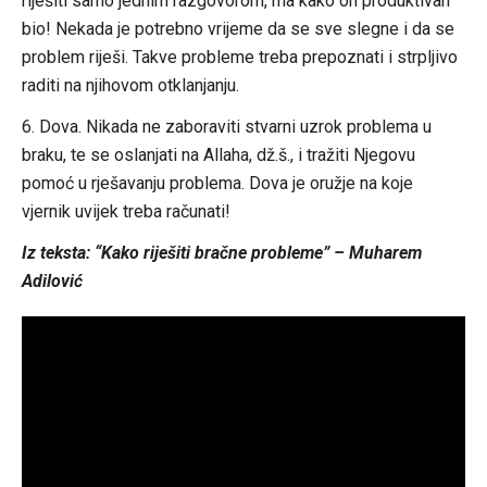
riješiti samo jednim razgovorom, ma kako on produktivan
bio! Nekada je potrebno vrijeme da se sve slegne i da se
problem riješi. Takve probleme treba prepoznati i strpljivo
raditi na njihovom otklanjanju.
6. Dova. Nikada ne zaboraviti stvarni uzrok problema u
braku, te se oslanjati na Allaha, dž.š., i tražiti Njegovu
pomoć u rješavanju problema. Dova je oružje na koje
vjernik uvijek treba računati!
Iz teksta: “Kako riješiti bračne probleme” – Muharem
Adilović