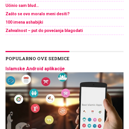
Učinio sam blud…
Zašto se ovo moralo meni desiti?
100 imena ashabijki
Zahvalnost – put do povećanja blagodati
POPULARNO OVE SEDMICE
Islamske Android aplikacije