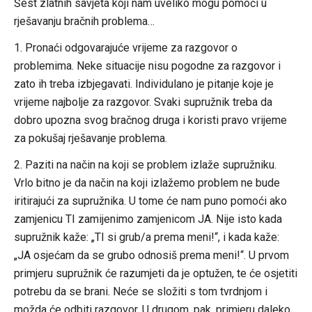
Šest zlatnih savjeta koji nam uveliko mogu pomoći u
rješavanju bračnih problema…
1. Pronaći odgovarajuće vrijeme za razgovor o
problemima. Neke situacije nisu pogodne za razgovor i
zato ih treba izbjegavati. Individulano je pitanje koje je
vrijeme najbolje za razgovor. Svaki supružnik treba da
dobro upozna svog bračnog druga i koristi pravo vrijeme
za pokušaj rješavanje problema.
2. Paziti na način na koji se problem izlaže supružniku.
Vrlo bitno je da način na koji izlažemo problem ne bude
iritirajući za supružnika. U tome će nam puno pomoći ako
zamjenicu TI zamijenimo zamjenicom JA. Nije isto kada
supružnik kaže: „TI si grub/a prema meni!“, i kada kaže:
„JA osjećam da se grubo odnosiš prema meni!“. U prvom
primjeru supružnik će razumjeti da je optužen, te će osjetiti
potrebu da se brani. Neće se složiti s tom tvrdnjom i
možda će odbiti razgovor. U drugom, pak, primjeru daleko