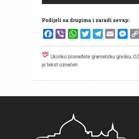
Podijeli sa drugima i zaradi sevap:
Facebook
Viber
WhatsApp
Twitter
Telegr
Emai
Me
Ukoliko pronađete gramatičku grešku, OZN
je tekst označen.