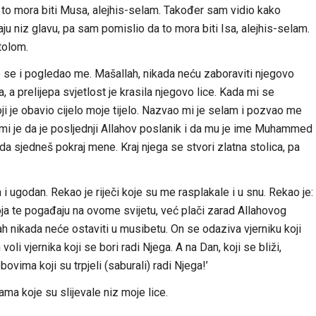
a to mora biti Musa, alejhis-selam. Također sam vidio kako
 niz glavu, pa sam pomislio da to mora biti Isa, alejhis-selam.
tolom.
o se i pogledao me. Mašallah, nikada neću zaboraviti njegovo
a, a prelijepa svjetlost je krasila njegovo lice. Kada mi se
ji je obavio cijelo moje tijelo. Nazvao mi je selam i pozvao me
i je da je posljednji Allahov poslanik i da mu je ime Muhammed
 da sjedneš pokraj mene. Kraj njega se stvori zlatna stolica, pa
 i ugodan. Rekao je riječi koje su me rasplakale i u snu. Rekao je:
ja te pogađaju na ovome svijetu, već plači zarad Allahovog
llah nikada neće ostaviti u musibetu. On se odaziva vjerniku koji
oli vjernika koji se bori radi Njega. A na Dan, koji se bliži,
vima koji su trpjeli (saburali) radi Njega!’
ma koje su slijevale niz moje lice.