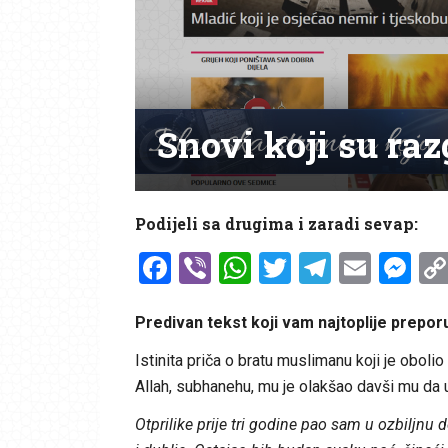
Snovi koji su raz
Podijeli sa drugima i zaradi sevap:
Facebook
Viber
WhatsApp
Twitter
Telegr
Emai
Me
Predivan tekst koji vam najtoplije prepo
Istinita priča o bratu muslimanu koji je obol
Allah, subhanehu, mu je olakšao davši mu da u
Otprilike prije tri godine pao sam u ozbiljn