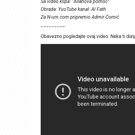
Sa video klipa: “Allahova pomoć”
Obrada: YuoTube kanal: Al Fath
Za N-um.com pripremio Admir Ćomić
_________
Obavezno pogledajte ovaj video: Neka ti dunj