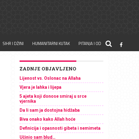
SIHR I DŽINI
HUMANITARNI KUTAK
PITANJA I ODGOVORI
ZADNJE OBJAVLJENO
Lijenost vs. Oslonac na Allaha
Vjera je lahka i lijepa
5 ajeta koji donose smiraj u srce
vjernika
Da li sam ja dostojna hidžaba
Biva onako kako Allah hoće
Definicija i opasnosti gibeta i nemimeta
Učinio sam blud…