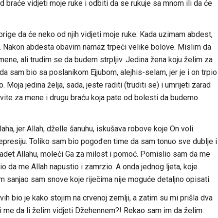
braće vidjeti moje ruke i odbiti da se rukuje sa mnom ili da će
brige da će neko od njih vidjeti moje ruke. Kada uzimam abdest,
i. Nakon abdesta obavim namaz trpeći velike bolove. Mislim da
ene, ali trudim se da budem strpljiv. Jedina žena koju želim za
 da sam bio sa poslanikom Ejjubom, alejhis-selam, jer je i on trpio
Moja jedina želja, sada, jeste raditi (truditi se) i umrijeti zarad
dovite za mene i drugu braću koja pate od bolesti da budemo
aha, jer Allah, dželle šanuhu, iskušava robove koje On voli.
 depresiju. Toliko sam bio pogođen time da sam tonuo sve dublje i
ibadet Allahu, moleći Ga za milost i pomoć. Pomislio sam da me
o da me Allah napustio i zamrzio. A onda jednog ljeta, koje
 sanjao sam snove koje riječima nije moguće detaljno opisati.
vih bio je kako stojim na crvenoj zemlji, a zatim su mi prišla dva
li me da li želim vidjeti Džehennem?! Rekao sam im da želim.