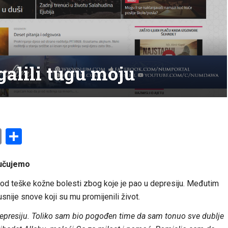
galili tugu moju
am
l
ssenger
Copy
Share
Link
ručujemo
io od teške kožne bolesti zbog koje je pao u depresiju. Međutim
snije snove koji su mu promijenili život.
u depresiju. Toliko sam bio pogođen time da sam tonuo sve dublje