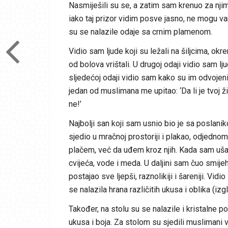
Nasmiješili su se, a zatim sam krenuo za njim
iako taj prizor vidim posve jasno, ne mogu vam
su se nalazile odaje sa crnim plamenom.
Vidio sam ljude koji su ležali na šiljcima, okre
od bolova vrištali. U drugoj odaji vidio sam lj
sljedećoj odaji vidio sam kako su im odvojeni
jedan od muslimana me upitao: ‘Da li je tvoj ž
ne!’
Najbolji san koji sam usnio bio je sa posla
sjedio u mračnoj prostoriji i plakao, odjedno
plačem, već da uđem kroz njih. Kada sam ušao,
cvijeća, vode i meda. U daljini sam čuo smije
postajao sve ljepši, raznolikiji i šareniji. Vid
se nalazila hrana različitih ukusa i oblika (izg
Također, na stolu su se nalazile i kristalne p
ukusa i boja. Za stolom su sjedili muslimani