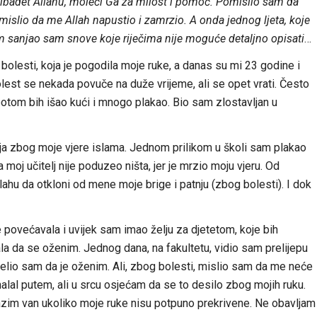
i ibadet Allahu, moleći Ga za milost i pomoć. Pomislio sam da
islio da me Allah napustio i zamrzio. A onda jednog ljeta, koje
m sanjao sam snove koje riječima nije moguće detaljno opisati
…
olesti, koja je pogodila moje ruke, a danas su mi 23 godine i
bolest se nekada povuče na duže vrijeme, ali se opet vrati. Često
potom bih išao kući i mnogo plakao. Bio sam zlostavljan u
a zbog moje vjere islama. Jednom prilikom u školi sam plakao
moj učitelj nije poduzeo ništa, jer je mrzio moju vjeru. Od
lahu da otkloni od mene moje brige i patnju (zbog bolesti). I dok
povećavala i uvijek sam imao želju za djetetom, koje bih
la da se oženim. Jednog dana, na fakultetu, vidio sam prelijepu
želio sam da je oženim. Ali, zbog bolesti, mislio sam da me neće
 halal putem, ali u srcu osjećam da se to desilo zbog mojih ruku.
zim van ukoliko moje ruke nisu potpuno prekrivene. Ne obavljam