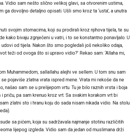
a. Vidio sam nešto slično velikoj glavi, sa otvorenim ustima,
 ga dovoljno detaljno opisati. Ušli smo kroz ta ‘usta’, a unutra
nuti svojim stomacima, koji su prodirali kroz njihova tijela, te su
ude kako bivaju zgnječeni u vatri, i to se konstantno ponavljalo. U
 udovi od tijela. Nakon što smo pogledali još nekoliko odaja,
ivot teži od ovoga što si upravo vidio?’ Rekao sam: ‘Allaha mi,
nikom Muhammedom, sallallahu alejhi ve sellem. U tom snu sam
m se pojaviše zlatna vrata ispred mene. Vrata mi rekoše da ne
 našao sam se u prelijepom vrtu. Tu je bilo raznih vrsta i boja
h i priču, pa sam krenuo kroz vrt. Sa svakim korakom vrt bi
io sam zlatni sto i hranu koju do sada nisam nikada vidio. Na stolu
leda).
osude sa pićem, koja su sadržavala najmanje stotinu različitih
 veoma lijepog izgleda. Vidio sam da jedan od muslimana drži