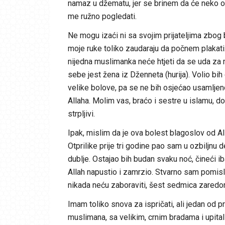
namaz u džematu, jer se brinem da će neko od 
me ružno pogledati.
Ne mogu izaći ni sa svojim prijateljima zbog 
moje ruke toliko zaudaraju da počnem plakat
nijedna muslimanka neće htjeti da se uda za m
sebe jest žena iz Dženneta (hurija). Volio bih
velike bolove, pa se ne bih osjećao usamljeno. 
Allaha. Molim vas, braćo i sestre u islamu, 
strpljivi.
Ipak, mislim da je ova bolest blagoslov od All
Otprilike prije tri godine pao sam u ozbiljnu
dublje. Ostajao bih budan svaku noć, čineći 
Allah napustio i zamrzio. Stvarno sam pomisli
nikada neću zaboraviti, šest sedmica zaredom
Imam toliko snova za ispričati, ali jedan od pr
muslimana, sa velikim, crnim bradama i upita