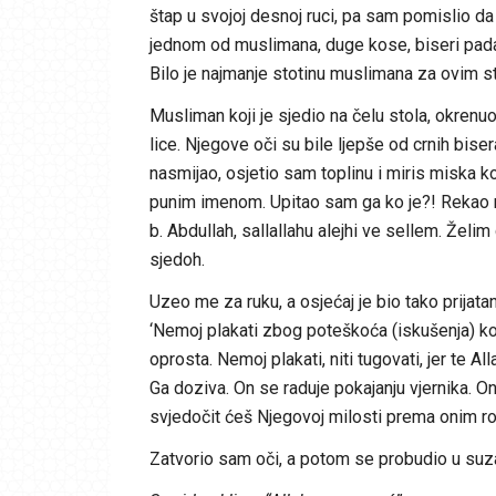
štap u svojoj desnoj ruci, pa sam pomislio d
jednom od muslimana, duge kose, biseri padaju
Bilo je najmanje stotinu muslimana za ovim s
Musliman koji je sjedio na čelu stola, okrenu
lice. Njegove oči su bile ljepše od crnih biser
nasmijao, osjetio sam toplinu i miris miska ko
punim imenom. Upitao sam ga ko je?! Rekao m
b. Abdullah, sallallahu alejhi ve sellem. Želim
sjedoh.
Uzeo me za ruku, a osjećaj je bio tako prijatan
‘Nemoj plakati zbog poteškoća (iskušenja) ko
oprosta. Nemoj plakati, niti tugovati, jer te A
Ga doziva. On se raduje pokajanju vjernika. On v
svjedočit ćeš Njegovoj milosti prema onim robo
Zatvorio sam oči, a potom se probudio u suza