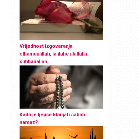
Vrijednost izgovaranja
elhamdulillah, la ilahe illallah i
subhanallah
Kada je ljepše klanjati sabah
namaz?