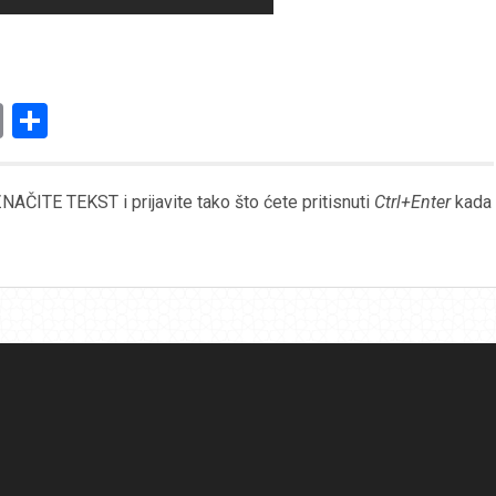
am
l
ssenger
Copy
Share
Link
AČITE TEKST i prijavite tako što ćete pritisnuti
Ctrl+Enter
kada