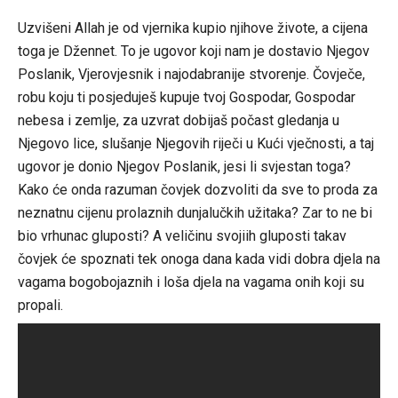
Link
Uzvišeni Allah je od vjernika kupio njihove živote, a cijena
toga je Džennet. To je ugovor koji nam je dostavio Njegov
Poslanik, Vjerovjesnik i najodabranije stvorenje. Čovječe,
robu koju ti posjeduješ kupuje tvoj Gospodar, Gospodar
nebesa i zemlje, za uzvrat dobijaš počast gledanja u
Njegovo lice, slušanje Njegovih riječi u Kući vječnosti, a taj
ugovor je donio Njegov Poslanik, jesi li svjestan toga?
Kako će onda razuman čovjek dozvoliti da sve to proda za
neznatnu cijenu prolaznih dunjalučkih užitaka? Zar to ne bi
bio vrhunac gluposti? A veličinu svojiih gluposti takav
čovjek će spoznati tek onoga dana kada vidi dobra djela na
vagama bogobojaznih i loša djela na vagama onih koji su
propali.