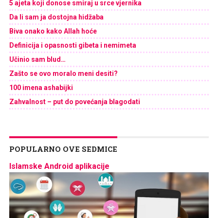
5 ajeta koji donose smiraj u srce vjernika
Da li sam ja dostojna hidžaba
Biva onako kako Allah hoće
Definicija i opasnosti gibeta i nemimeta
Učinio sam blud…
Zašto se ovo moralo meni desiti?
100 imena ashabijki
Zahvalnost – put do povećanja blagodati
POPULARNO OVE SEDMICE
Islamske Android aplikacije