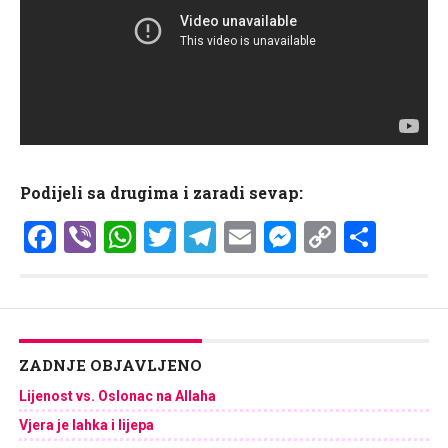
Podijeli sa drugima i zaradi sevap:
Facebook
Viber
WhatsApp
Twitter
Telegram
Email
Messenge
Copy
Shar
Link
ZADNJE OBJAVLJENO
Lijenost vs. Oslonac na Allaha
Vjera je lahka i lijepa