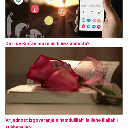
Da li se Kur´an može učiti bez abdesta?
Vrijednost izgovaranja elhamdulillah, la ilahe illallah i
subhanallah