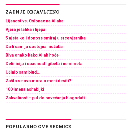
ZADNJE OBJAVLJENO
Lijenost vs. Oslonac na Allaha
Vjera je lahka i lijepa
5 ajeta koji donose smiraj u srce vjernika
Da li sam ja dostojna hidžaba
Biva onako kako Allah hoće
Definicija i opasnosti gibeta i nemimeta
Učinio sam blud…
Zašto se ovo moralo meni desiti?
100 imena ashabijki
Zahvalnost – put do povećanja blagodati
POPULARNO OVE SEDMICE