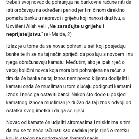
trebali svoj novac da pohranjuju na bankovne račune niti da
isti oročavaju na određeni period jer tim činom direktno
pomažu banku u nepravdi i grijehu koji nanosi društvu, a
Uzvišeni Allah veli: „
Ne sarađujte u grijehu i
neprijateljstvu.
“ (el-Maide, 2).
Izlaz je u tome da se novac pohrani u sef koji posjeduju
banke te ih se na taj način spriječi da posluju s novcem i na
njega obračunavaju kamatu. Međutim, ako je ipak riječ o
većoj količini novca koja mora biti pohranjena na račun s
tim da će banka na taj iznos neminovno klijentu dodijeliti i
kamatu onda će musliman u tom slučaju podignuti kamatni
iznos i neće ga ostaviti banci. Nakon što dođe u posjed
kamatnog iznosa musliman je dužan da taj iznos odvoji od
ostatka svog imetka i da ga se riješi.
Novac od kamate će udjeliti siromasima i miskinima s tim
da mu se to neće računati kao sadaka jer je riječ o imetku
koji je stečen na nedozvoljen (haram) način.