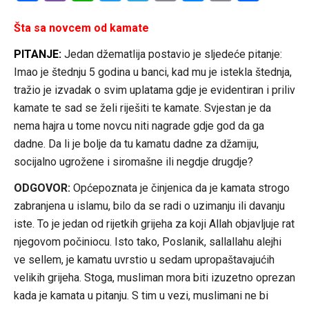
Link
Šta sa novcem od kamate
PITANJE:
Jedan džematlija postavio je sljedeće pitanje:
Imao je štednju 5 godina u banci, kad mu je istekla štednja,
tražio je izvadak o svim uplatama gdje je evidentiran i priliv
kamate te sad se želi riješiti te kamate. Svjestan je da
nema hajra u tome novcu niti nagrade gdje god da ga
dadne. Da li je bolje da tu kamatu dadne za džamiju,
socijalno ugrožene i siromašne ili negdje drugdje?
ODGOVOR:
Općepoznata je činjenica da je kamata strogo
zabranjena u islamu, bilo da se radi o uzimanju ili davanju
iste. To je jedan od rijetkih grijeha za koji Allah objavljuje rat
njegovom počiniocu. Isto tako, Poslanik, sallallahu alejhi
ve sellem, je kamatu uvrstio u sedam upropaštavajućih
velikih grijeha. Stoga, musliman mora biti izuzetno oprezan
kada je kamata u pitanju. S tim u vezi, muslimani ne bi