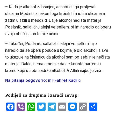
– Kada je alkohol zabranjen, ashabi su ga proljevali
ulicama Medine, a nakon toga kročili tim istim ulicama a
zatim ulazili u mesdžid. Da je alkohol nečista materija
Poslanik, sallallahu alejhi ve sellem, bi im naredio da operu
svoju obuću, a on to nije učinio.
– Također, Poslanik, sallallahu alejhi ve sellem, nije
naredio da se operu posude u kojima je bio alkohol, a sve
to ukazuje na činjenicu da alkohol sam po sebi nije nečista
materija. Dakle, nema smetnje da se koriste parfemi i
kreme koje u sebi sadrže alkohol. A Allah najbolje zna.
Na pitanja odgovorio: mr Fahret Kadrić
Podijeli sa drugima i zaradi sevap:
Facebook
Viber
WhatsApp
Twitter
Telegram
Email
Messenge
Copy
Shar
Link