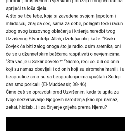
porodici, društvenom i vjerskom položaju i mogućnosti da
spriječi ta loša djela.
A što se tiče tebe, koja si zavedena svojom ljepotom i
mladošću, znaj da ćeš, sama za sebe, polagati teški račun
zbog svog izazovnog oblačenja i kršenja naredbi tvog
Uzvišenog Stvoritelja. Allah, dželešanuhu, kaže: “Svaki
čovjek će biti zalog onoga što je radio, osim sretnika, oni
će se u džennetskim baščama raspitivati o nevjernicima:
“Šta vas je u Sekar dovelo?” “Nismo, reći će, bili od onih
koji su namaz obavljali i od onih koji su siromahe hranili, i u
besposlice smo se sa besposlenjacima upuštali i Sudnji
dan smo poricali. (El-Muddessir, 38-46)
Čime ćeš se opravdati pred Uzvišenim, kada te upita za
tvoje neizvršavanje Njegovih naređenja (kao npr. namaz,
zekat, hidžab…) i za činjenje grijeha prema Njemu?