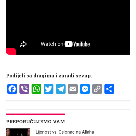
Podijeli sa drugima i zaradi sevap:
Facebook
Viber
WhatsApp
Twitter
Telegram
Email
Messenge
Copy
Shar
Link
PREPORUČUJEMO VAM
Lijenost vs. Oslonac na Allaha