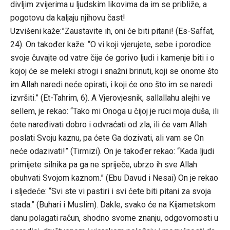
divljim zvijerima u ljudskim likovima da im se približe, a
pogotovu da kaljaju njihovu čast!
Uzvišeni kaže:”Zaustavite ih, oni će biti pitani! (Es-Saffat,
24). On također kaže: “O vi koji vjerujete, sebe i porodice
svoje čuvajte od vatre čije će gorivo ljudi i kamenje biti i o
kojoj će se meleki strogi i snažni brinuti, koji se onome što
im Allah naredi neće opirati, i koji će ono što im se naredi
izvršiti.” (Et-Tahrim, 6). A Vjerovjesnik, sallallahu alejhi ve
sellem, je rekao: “Tako mi Onoga u čijoj je ruci moja duša, ili
ćete naređivati dobro i odvraćati od zla, ili će vam Allah
poslati Svoju kaznu, pa ćete Ga dozivati, ali vam se On
neće odazivati!” (Tirmizi). On je također rekao: “Kada ljudi
primijete silnika pa ga ne spriječe, ubrzo ih sve Allah
obuhvati Svojom kaznom.” (Ebu Davud i Nesai) On je rekao
i sljedeće: “Svi ste vi pastiri i svi ćete biti pitani za svoja
stada.” (Buhari i Muslim). Dakle, svako će na Kijametskom
danu polagati račun, shodno svome znanju, odgovornosti u