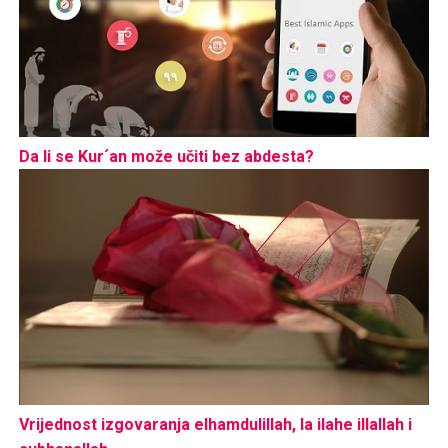
Da li se Kur´an može učiti bez abdesta?
Vrijednost izgovaranja elhamdulillah, la ilahe illallah i