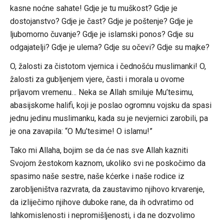
kasne noćne sahate! Gdje je tu muškost? Gdje je
dostojanstvo? Gdje je čast? Gdje je poštenje? Gdje je
ljubomorno čuvanje? Gdje je islamski ponos? Gdje su
odgajatelji? Gdje je ulema? Gdje su očevi? Gdje su majke?
O, žalosti za čistotom vjernica i čednošću muslimanki! O,
žalosti za gubljenjem vjere, časti i morala u ovome
prljavom vremenu… Neka se Allah smiluje Mu’tesimu,
abasijskome halifi, koji je poslao ogromnu vojsku da spasi
jednu jedinu muslimanku, kada su je nevjernici zarobili, pa
je ona zavapila: “O Mu’tesime! O islamu!”
Tako mi Allaha, bojim se da će nas sve Allah kazniti
Svojom žestokom kaznom, ukoliko svi ne poskočimo da
spasimo naše sestre, naše kćerke i naše rodice iz
zarobljeništva razvrata, da zaustavimo njihovo krvarenje,
da izliječimo njihove duboke rane, da ih odvratimo od
lahkomislenosti i nepromišljenosti, i da ne dozvolimo