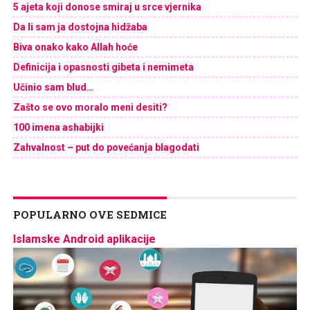
5 ajeta koji donose smiraj u srce vjernika
Da li sam ja dostojna hidžaba
Biva onako kako Allah hoće
Definicija i opasnosti gibeta i nemimeta
Učinio sam blud…
Zašto se ovo moralo meni desiti?
100 imena ashabijki
Zahvalnost – put do povećanja blagodati
POPULARNO OVE SEDMICE
Islamske Android aplikacije