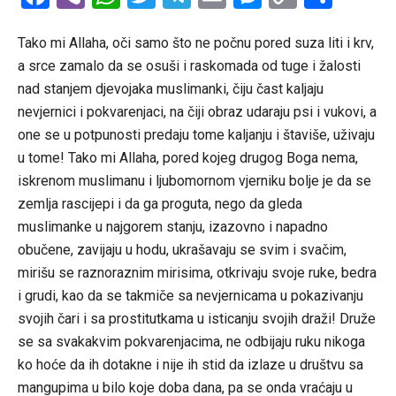
Link
Tako mi Allaha, oči samo što ne počnu pored suza liti i krv,
a srce zamalo da se osuši i raskomada od tuge i žalosti
nad stanjem djevojaka muslimanki, čiju čast kaljaju
nevjernici i pokvarenjaci, na čiji obraz udaraju psi i vukovi, a
one se u potpunosti predaju tome kaljanju i štaviše, uživaju
u tome! Tako mi Allaha, pored kojeg drugog Boga nema,
iskrenom muslimanu i ljubomornom vjerniku bolje je da se
zemlja rascijepi i da ga proguta, nego da gleda
muslimanke u najgorem stanju, izazovno i napadno
obučene, zavijaju u hodu, ukrašavaju se svim i svačim,
mirišu se raznoraznim mirisima, otkrivaju svoje ruke, bedra
i grudi, kao da se takmiče sa nevjernicama u pokazivanju
svojih čari i sa prostitutkama u isticanju svojih draži! Druže
se sa svakakvim pokvarenjacima, ne odbijaju ruku nikoga
ko hoće da ih dotakne i nije ih stid da izlaze u društvu sa
mangupima u bilo koje doba dana, pa se onda vraćaju u