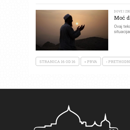
DOVE I ZI
Moć d
Ovaj tek
situacij
STRANICA 16 OD 16
« PRVA
‹ PRETHOD