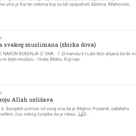
jima učio je Kur’an nekima koji su bili opsjednuti džinima. Allahovom...
KR
ta svakog muslimana (zbirka dova)
 NAKON BUĐENJA IZ SNA 1. El-hamdu li-l-Lahi-llezi ahjana ba'de m
ve ilejhi-nnušuru - Hvala Allahu, Koji nas...
KR
koju Allah uslišava
 b. Burejdeh prenosi od svog oca da je Allahov Poslanik, sallallahu
alejhi ve sellem, čuo nekog čovjeka da je rekao: اَللَّهُمَّ...