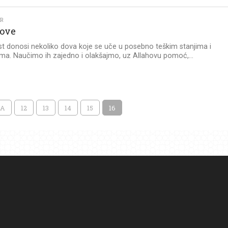
KR
ove
st donosi nekoliko dova koje se uče u posebno teškim stanjima i
ama. Naučimo ih zajedno i olakšajmo, uz Allahovu pomoć,...
NA
12
13
14
15
16