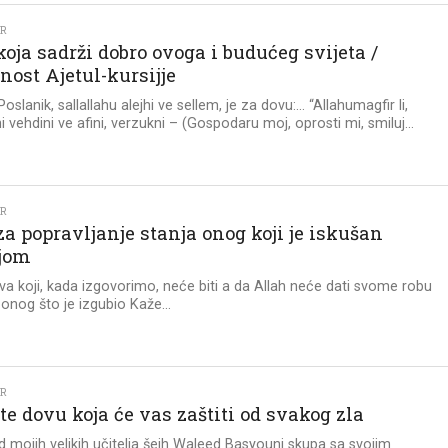
KR
oja sadrži dobro ovoga i budućeg svijeta /
nost Ajetul-kursijje
oslanik, sallallahu alejhi ve sellem, je za dovu:… “Allahumagfir li,
 vehdini ve afini, verzukni – (Gospodaru moj, oprosti mi, smiluj...
KR
a popravljanje stanja onog koji je iskušan
jom
ova koji, kada izgovorimo, neće biti a da Allah neće dati svome robu
 onog što je izgubio Kaže...
KR
e dovu koja će vas zaštiti od svakog zla
 mojih velikih učitelja šejh Waleed Basyouni skupa sa svojim