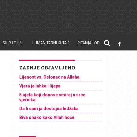
SIHR I DŽINI
HUMANITARNI KUTAK
PITANJA I ODGOVORI
ZADNJE OBJAVLJENO
Lijenost vs. Oslonac na Allaha
Vjera je lahka i lijepa
5 ajeta koji donose smiraj u srce
vjernika
Da li sam ja dostojna hidžaba
Biva onako kako Allah hoće