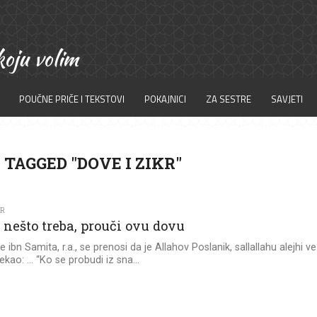
POUČNE PRIČE I TEKSTOVI
POKAJNICI
ZA SESTRE
SAVJETI
 TAGGED "DOVE I ZIKR"
KR
 nešto treba, prouči ovu dovu
 ibn Samita, r.a., se prenosi da je Allahov Poslanik, sallallahu alejhi ve
rekao: … “Ko se probudi iz sna...