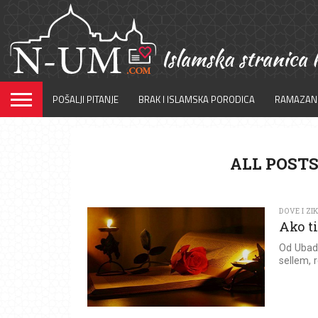
POŠALJI PITANJE
BRAK I ISLAMSKA PORODICA
RAMAZAN
ALL POSTS
DOVE I ZI
Ako ti
Od Ubade
sellem, 