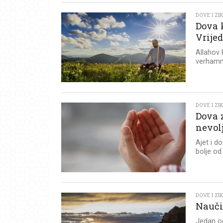
DOVE I ZI
Dova k
Vrijed
Allahov P
verhamni
DOVE I ZI
Dova z
nevol
Ajet i d
bolje od
DOVE I ZI
Naučit
Jedan od