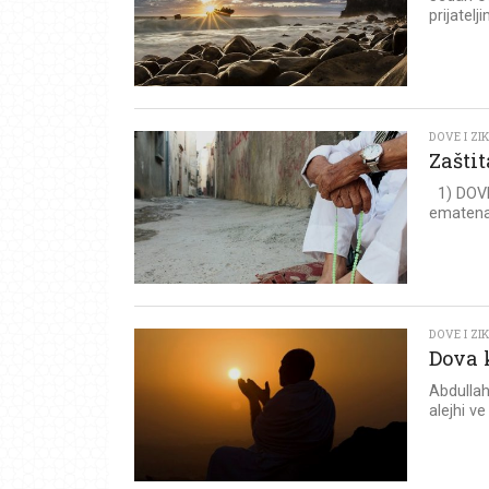
prijatel
DOVE I ZI
Zašti
1) DOVE
ematena 
DOVE I ZI
Dova 
Abdullah