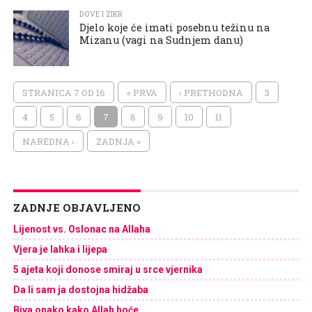
DOVE I ZIKR
Djelo koje će imati posebnu težinu na
Mizanu (vagi na Sudnjem danu)
STRANICA 7 OD 16
« PRVA
‹ PRETHODNA
3
4
5
6
7
8
9
10
11
NAREDNA ›
ZADNJA »
ZADNJE OBJAVLJENO
Lijenost vs. Oslonac na Allaha
Vjera je lahka i lijepa
5 ajeta koji donose smiraj u srce vjernika
Da li sam ja dostojna hidžaba
Biva onako kako Allah hoće