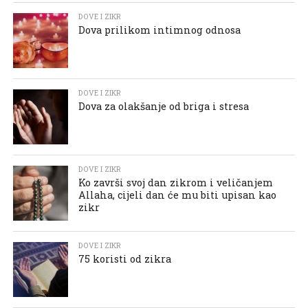
DOVE I ZIKR
Dova prilikom intimnog odnosa
DOVE I ZIKR
Dova za olakšanje od briga i stresa
DOVE I ZIKR
Ko završi svoj dan zikrom i veličanjem
Allaha, cijeli dan će mu biti upisan kao
zikr
DOVE I ZIKR
75 koristi od zikra