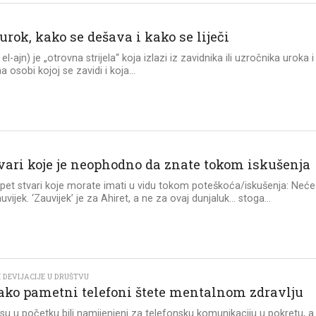
 urok, kako se dešava i kako se liječi
 el-ajn) je „otrovna strijela“ koja izlazi iz zavidnika ili uzročnika uroka i
 osobi kojoj se zavidi i koja...
tvari koje je neophodno da znate tokom iskušenja
 pet stvari koje morate imati u vidu tokom poteškoća/iskušenja: Neće
auvijek. ‘Zauvijek’ je za Ahiret, a ne za ovaj dunjaluk… stoga...
 DEVIJACIJE U DRUŠTVU
ako pametni telefoni štete mentalnom zdravlju
 su u početku bili namijenjeni za telefonsku komunikaciju u pokretu, a