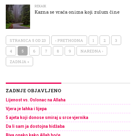
REKAIK
Kazna se vraća onima koji zulum čine
STRANICA 5 OD 23
‹ PRETHODNA
1
2
3
4
5
6
7
8
9
NAREDNA ›
ZADNJA »
ZADNJE OBJAVLJENO
Lijenost vs. Oslonac na Allaha
Vjera je lahka i lijepa
5 ajeta koji donose smiraj u srce vjernika
Da li sam ja dostojna hidžaba
Biva onako kako Allah hoće