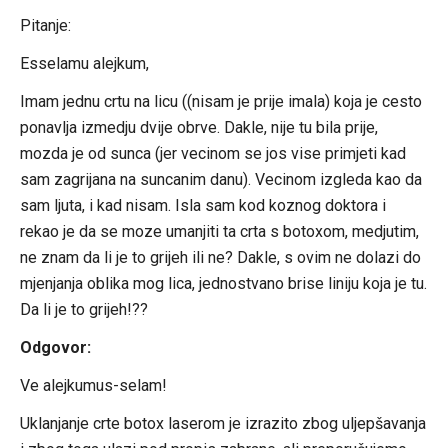
Pitanje:
Esselamu alejkum,
Imam jednu crtu na licu ((nisam je prije imala) koja je cesto
ponavlja izmedju dvije obrve. Dakle, nije tu bila prije,
mozda je od sunca (jer vecinom se jos vise primjeti kad
sam zagrijana na suncanim danu). Vecinom izgleda kao da
sam ljuta, i kad nisam. Isla sam kod koznog doktora i
rekao je da se moze umanjiti ta crta s botoxom, medjutim,
ne znam da li je to grijeh ili ne? Dakle, s ovim ne dolazi do
mjenjanja oblika mog lica, jednostvano brise liniju koja je tu.
Da li je to grijeh!??
Odgovor:
Ve alejkumus-selam!
Uklanjanje crte botox laserom je izrazito zbog uljepšavanja