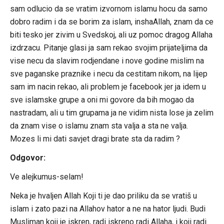
sam odlucio da se vratim izvornom islamu hocu da samo
dobro radim i da se borim za islam, inshaAllah, znam da ce
biti tesko jer zivim u Svedskoj, ali uz pomoc dragog Allaha
izdrzacu. Pitanje glasi ja sam rekao svojim prijateljima da
vise necu da slavim rodjendane i nove godine mislim na
sve paganske praznike i necu da cestitam nikom, na lijep
sam im nacin rekao, ali problem je facebook jer ja idem u
sve islamske grupe a oni mi govore da bih mogao da
nastradam, ali u tim grupama ja ne vidim nista lose ja zelim
da znam vise o islamu znam sta valja a sta ne valja.
Mozes li mi dati savjet dragi brate sta da radim ?
Odgovor:
Ve alejkumus-selam!
Neka je hvaljen Allah Koji ti je dao priliku da se vratiš u
islam i zato pazi na Allahov hator a ne na hator ljudi. Budi
Musliman koji je iskren, radi iskreno radi Allaha, i koji radi