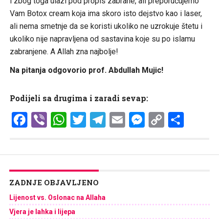
i zbog toga ulazi pod propis zabrane, ali preporučujemo
Vam Botox cream koja ima skoro isto dejstvo kao i laser,
ali nema smetnje da se koristi ukoliko ne uzrokuje štetu i
ukoliko nije napravljena od sastavina koje su po islamu
zabranjene. A Allah zna najbolje!
Na pitanja odgovorio prof. Abdullah Mujic!
Podijeli sa drugima i zaradi sevap:
Facebook
Viber
WhatsApp
Twitter
Telegram
Email
Messenge
Copy
Shar
Link
ZADNJE OBJAVLJENO
Lijenost vs. Oslonac na Allaha
Vjera je lahka i lijepa