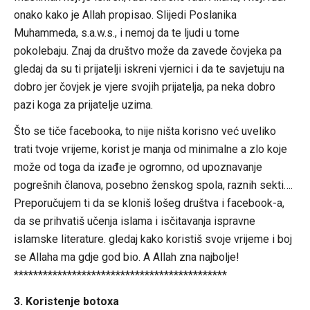
onako kako je Allah propisao. Slijedi Poslanika
Muhammeda, s.a.w.s., i nemoj da te ljudi u tome
pokolebaju. Znaj da društvo može da zavede čovjeka pa
gledaj da su ti prijatelji iskreni vjernici i da te savjetuju na
dobro jer čovjek je vjere svojih prijatelja, pa neka dobro
pazi koga za prijatelje uzima.
Što se tiče facebooka, to nije ništa korisno već uveliko
trati tvoje vrijeme, korist je manja od minimalne a zlo koje
može od toga da izađe je ogromno, od upoznavanje
pogrešnih članova, posebno ženskog spola, raznih sekti….
Preporučujem ti da se kloniš lošeg društva i facebook-a,
da se prihvatiš učenja islama i isčitavanja ispravne
islamske literature. gledaj kako koristiš svoje vrijeme i boj
se Allaha ma gdje god bio. A Allah zna najbolje!
********************************************
3. Koristenje botoxa