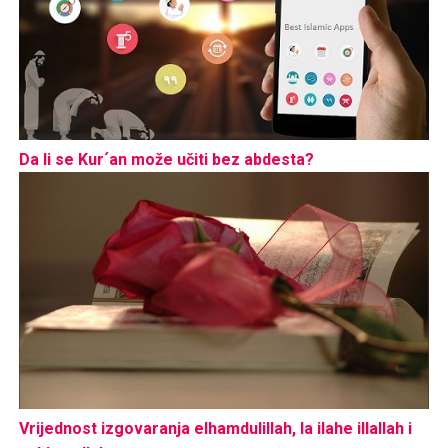
Da li se Kur´an može učiti bez abdesta?
Vrijednost izgovaranja elhamdulillah, la ilahe illallah i