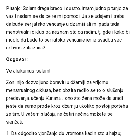
Pitanje: Selam draga braco i sestre, imam jedno pitanje za
vas i nadam se da ce te mi pomoci. Ja se udajem i treba
da bude serijatsko vencanje u dzamiji ali mi pada tada
menstrualni ciklus pa neznam sta da radim, tj. gde i kako bi
moglo da bude to serijatsko vencanje jer je svadba vec
odavno zakazana?
Odgovor:
Ve alejkumus-selam!
Ženi nije dozvoljeno boraviti u džamiji za vrijeme
menstrualnog ciklusa, bez obzira radilo se to o slušanju
predavanja, učenju Kur’ana… ono što žena može da uradi
jeste da samo prođe kroz džamiju ukoliko postoji porteba
za tim. U vašem slučaju, na četiri načina možete se
vjenčati:
1. Da odgodite vjenčanje do vremena kad niste u hajzu;