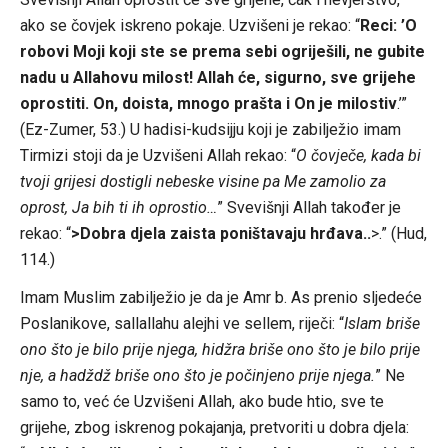
ako se čovjek iskreno pokaje. Uzvišeni je rekao: “
Reci: ’O
robovi Moji koji ste se prema sebi ogriješili, ne gubite
nadu u Allahovu milost! Allah će, sigurno, sve grijehe
oprostiti. On, doista, mnogo prašta i On je milostiv
.’”
(Ez-Zumer, 53.) U hadisi-kudsijju koji je zabilježio imam
Tirmizi stoji da je Uzvišeni Allah rekao: “
O čovječe, kada bi
tvoji grijesi dostigli nebeske visine pa Me zamolio za
oprost, Ja bih ti ih oprostio…
” Svevišnji Allah također je
rekao: “
>Dobra djela zaista poništavaju hrđava..
>.” (Hud,
114.)
Imam Muslim zabilježio je da je Amr b. As prenio sljedeće
Poslanikove, sallallahu alejhi ve sellem, riječi: “
Islam briše
ono što je bilo prije njega, hidžra briše ono što je bilo prije
nje, a hadždž briše ono što je počinjeno prije njega.
” Ne
samo to, već će Uzvišeni Allah, ako bude htio, sve te
grijehe, zbog iskrenog pokajanja, pretvoriti u dobra djela: