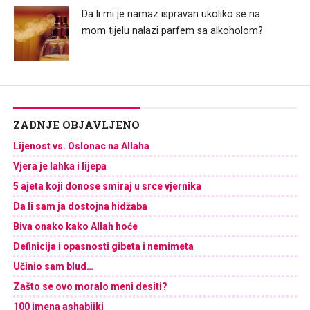
Da li mi je namaz ispravan ukoliko se na
mom tijelu nalazi parfem sa alkoholom?
ZADNJE OBJAVLJENO
Lijenost vs. Oslonac na Allaha
Vjera je lahka i lijepa
5 ajeta koji donose smiraj u srce vjernika
Da li sam ja dostojna hidžaba
Biva onako kako Allah hoće
Definicija i opasnosti gibeta i nemimeta
Učinio sam blud…
Zašto se ovo moralo meni desiti?
100 imena ashabijki