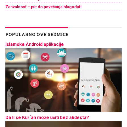
Zahvalnost – put do povećanja blagodati
POPULARNO OVE SEDMICE
Islamske Android aplikacije
Da li se Kur´an može učiti bez abdesta?