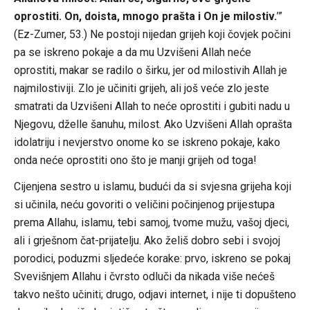
oprostiti. On, doista, mnogo prašta i On je milostiv.
’”
(Ez-Zumer, 53.) Ne postoji nijedan grijeh koji čovjek počini
pa se iskreno pokaje a da mu Uzvišeni Allah neće
oprostiti, makar se radilo o širku, jer od milostivih Allah je
najmilostiviji. Zlo je učiniti grijeh, ali još veće zlo jeste
smatrati da Uzvišeni Allah to neće oprostiti i gubiti nadu u
Njegovu, dželle šanuhu, milost. Ako Uzvišeni Allah oprašta
idolatriju i nevjerstvo onome ko se iskreno pokaje, kako
onda neće oprostiti ono što je manji grijeh od toga!
Cijenjena sestro u islamu, budući da si svjesna grijeha koji
si učinila, neću govoriti o veličini počinjenog prijestupa
prema Allahu, islamu, tebi samoj, tvome mužu, vašoj djeci,
ali i grješnom čat-prijatelju. Ako želiš dobro sebi i svojoj
porodici, poduzmi sljedeće korake: prvo, iskreno se pokaj
Svevišnjem Allahu i čvrsto odluči da nikada više nećeš
takvo nešto učiniti; drugo, odjavi internet, i nije ti dopušteno