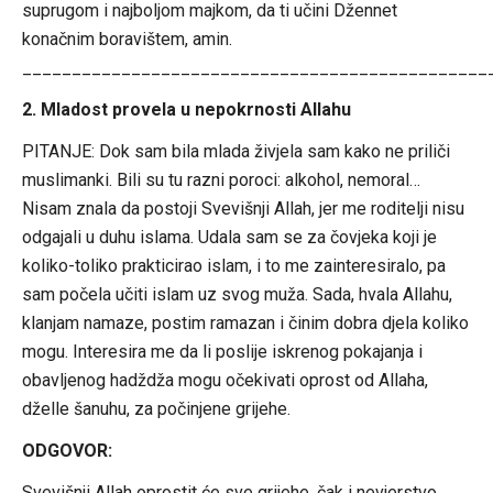
suprugom i najboljom majkom, da ti učini Džennet
konačnim boravištem, amin.
_______________________________________________
2. Mladost provela u nepokrnosti Allahu
PITANJE: Dok sam bila mlada živjela sam kako ne priliči
muslimanki. Bili su tu razni poroci: alkohol, nemoral…
Nisam znala da postoji Svevišnji Allah, jer me roditelji nisu
odgajali u duhu islama. Udala sam se za čovjeka koji je
koliko-toliko prakticirao islam, i to me zainteresiralo, pa
sam počela učiti islam uz svog muža. Sada, hvala Allahu,
klanjam namaze, postim ramazan i činim dobra djela koliko
mogu. Interesira me da li poslije iskrenog pokajanja i
obavljenog hadždža mogu očekivati oprost od Allaha,
dželle šanuhu, za počinjene grijehe.
ODGOVOR:
Svevišnji Allah oprostit će sve grijehe, čak i nevjerstvo,