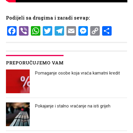
Podijeli sa drugima i zaradi sevap:
Facebook
Viber
WhatsApp
Twitter
Telegram
Email
Messenge
Copy
Shar
Link
PREPORUČUJEMO VAM
Pomaganje osobe koja vraća kamatni kredit
Pokajanje i stalno vraćanje na isti grijeh