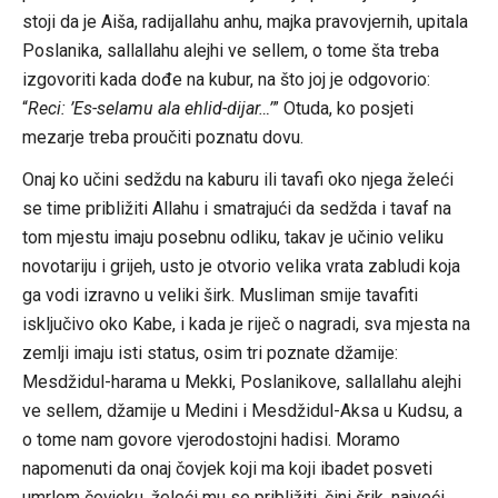
stoji da je Aiša, radijallahu anhu, majka pravovjernih, upitala
Poslanika, sallallahu alejhi ve sellem, o tome šta treba
izgovoriti kada dođe na kubur, na što joj je odgovorio:
“
Reci: ’Es-selamu ala ehlid-dijar…’
” Otuda, ko posjeti
mezarje treba proučiti poznatu dovu.
Onaj ko učini sedždu na kaburu ili tavafi oko njega želeći
se time približiti Allahu i smatrajući da sedžda i tavaf na
tom mjestu imaju posebnu odliku, takav je učinio veliku
novotariju i grijeh, usto je otvorio velika vrata zabludi koja
ga vodi izravno u veliki širk. Musliman smije tavafiti
isključivo oko Kabe, i kada je riječ o nagradi, sva mjesta na
zemlji imaju isti status, osim tri poznate džamije:
Mesdžidul-harama u Mekki, Poslanikove, sallallahu alejhi
ve sellem, džamije u Medini i Mesdžidul-Aksa u Kudsu, a
o tome nam govore vjerodostojni hadisi. Moramo
napomenuti da onaj čovjek koji ma koji ibadet posveti
umrlom čovjeku, želeći mu se približiti, čini šrik, najveći