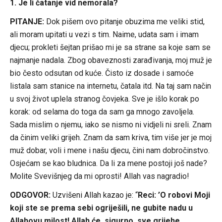
1. Je li čatanje vid nemorala?
PITANJE:
Dok pišem ovo pitanje obuzima me veliki stid,
ali moram upitati u vezi s tim. Naime, udata sam i imam
djecu; prokleti šejtan prišao mi je sa strane sa koje sam se
najmanje nadala. Zbog obaveznosti zarađivanja, moj muž je
bio često odsutan od kuće. Čisto iz dosade i samoće
listala sam stanice na internetu, čatala itd. Na taj sam način
u svoj život uplela stranog čovjeka. Sve je išlo korak po
korak: od selama do toga da sam ga mnogo zavoljela.
Sada mislim o njemu, iako se nismo ni vidjeli ni sreli. Znam
da činim veliki grijeh. Znam da sam kriva, tim više jer je moj
muž dobar, voli i mene i našu djecu, čini nam dobročinstvo.
Osjećam se kao bludnica. Da li za mene postoji još nade?
Molite Svevišnjeg da mi oprosti! Allah vas nagradio!
ODGOVOR:
Uzvišeni Allah kazao je: “
Reci: ’O robovi Moji
koji ste se prema sebi ogriješili, ne gubite nadu u
Allahovu milost! Allah će, sigurno, sve grijehe