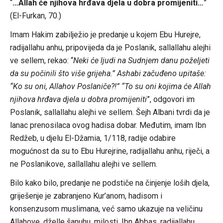
“
…Allah će njihova hrđava djela u dobra promijeniti…
”
(El-Furkan, 70.)
Imam Hakim zabilježio je predanje u kojem Ebu Hurejre,
radijallahu anhu, pripovijeda da je Poslanik, sallallahu alejhi
ve sellem, rekao: “
Neki će ljudi na Sudnjem danu poželjeti
da su počinili što više grijeha.” Ashabi začuđeno upitaše:
“Ko su oni, Allahov Poslaniče?!” “To su oni kojima će Allah
njihova hrđava djela u dobra promijeniti
”, odgovori im
Poslanik, sallallahu alejhi ve sellem. Šejh Albani tvrdi da je
lanac prenosilaca ovog hadisa dobar. Međutim, imam Ibn
Redžeb, u djelu El-Džamia, 1/118, radije odabire
mogućnost da su to Ebu Hurejrine, radijallahu anhu, riječi, a
ne Poslanikove, sallallahu alejhi ve sellem.
Bilo kako bilo, predanje ne podstiče na činjenje loših djela,
griješenje je zabranjeno Kur’anom, hadisom i
konsenzusom muslimana, već samo ukazuje na veličinu
Allahove, dželle šanuhu, milosti. Ibn Abbas, radijallahu