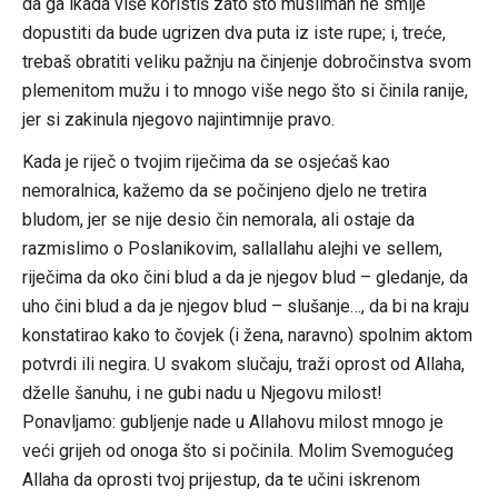
da ga ikada više koristiš zato što musliman ne smije
dopustiti da bude ugrizen dva puta iz iste rupe; i, treće,
trebaš obratiti veliku pažnju na činjenje dobročinstva svom
plemenitom mužu i to mnogo više nego što si činila ranije,
jer si zakinula njegovo najintimnije pravo.
Kada je riječ o tvojim riječima da se osjećaš kao
nemoralnica, kažemo da se počinjeno djelo ne tretira
bludom, jer se nije desio čin nemorala, ali ostaje da
razmislimo o Poslanikovim, sallallahu alejhi ve sellem,
riječima da oko čini blud a da je njegov blud – gledanje, da
uho čini blud a da je njegov blud – slušanje…, da bi na kraju
konstatirao kako to čovjek (i žena, naravno) spolnim aktom
potvrdi ili negira. U svakom slučaju, traži oprost od Allaha,
dželle šanuhu, i ne gubi nadu u Njegovu milost!
Ponavljamo: gubljenje nade u Allahovu milost mnogo je
veći grijeh od onoga što si počinila. Molim Svemogućeg
Allaha da oprosti tvoj prijestup, da te učini iskrenom