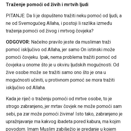
Traženje pomoći od živih i mrtvih ljudi
PITANJE: Da li je dopušteno tražiti neku pomoć od ljudi, a
ne od Svemogućeg Allaha, i postoji li razlika između
traženja pomoći od živog i mrtvog čovjeka?
ODGOVOR:
Načelno pravilo jeste da musliman traži
pomoć isključivo od Allaha, jer samo On istinski može
pomoći čovjeku. Ipak, nema problema tražiti pomoć od
čovjeka u onome što je u okviru ljudskih mogućnosti. Od
žive osobe može se tražiti samo ono što je ona u
mogućnosti učiniti, u protivnom pomoć se mora tražiti
isključivo od Allaha.
Kada je riječ o traženju pomoći od mrtve osobe, to je
strogo zabranjeno, jer mrtav čovjek ne može pomoći sam
sebi, pa zar može pomoći živima! Isto tako, zabranjeno je
upražnjavanje ma kakvog ibadeta pored kabura, ma kojim
povodom. Imam Muslim zabilježio je predanje u kojem