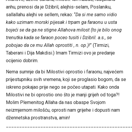
anhu, prenosi da je Džibril, alejhis-selam, Poslaniku,
sallallahu alejhi ve sellem, rekao: “
Da si me samo vidio
kako uzimam morski pijesak i trpam ga faraonu u usta
bojeći se da ga ne stigne Allahova milost (to je bilo onog
trenutka kada se faraon poceo tusiti i Dzibril. a.s., se
pobojao da ce mu Allah oprostiti , n. op.)!
” (Tirmizi,
Taberani i Dija Makdisi.) Imam Tirmizi ovo je predanje
ocijenio dobrim.
Nema sumnje da bi Milostivi oprostio i faraonu, najvećem
prijestupniku svih vremena, koji se proglasio bogom, da se
iskreno pokajao prije nego se počeo utapati. Kako onda
Milostivi ne bi oprostio ono što je manji grijeh od toga?!
Molim Plemenitog Allaha da nas obaspe Svojom
neizmjernom milošću, oprosti nam grijehe i dopusti nam
džennetska prostranstva, amin!
_______________________________________________