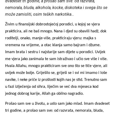
dvadeset tri godine, a prošao sam sve: od razvrata,
nemorala, bluda, alkohola, kocke, diskoteka i svega što se
može zamisliti, osim teških narkotika…
Živim u finansijski dobrostojećoj porodici, u kojoj se vjera
prakticira, ali ne baš mnogo. Nana i djed su obavili hadž, dok
roditelji, onako, manje-više, prakticiraju vjeru: majka s
vremena na vrijeme, a otac klanja samo bajram i džume.
Imam brata i sestru i najstarije sam dijete u porodici. Uvijek
me vjera jako zanimala te sam istraživao i učio sve više i više.
Hvala Allahu, mnogo prakticiram sve ono što se tiče vjere, ali
uvijek može bolje. Griješilo se, griješi se i svi mi imamo i loše
navike, i neke priče iz prošlosti kojih nas je stid. Trenutno sam
u fazi izlječenja od sihra, liječim se već dva mjeseca kod
jednog dobrog karije, Allah ga obilno nagradio.
Prošao sam sve u životu, a usto sam jako mlad. Imam dvadeset
tri godine, a prošao sam sve: od razvrata, nemorala, bluda,