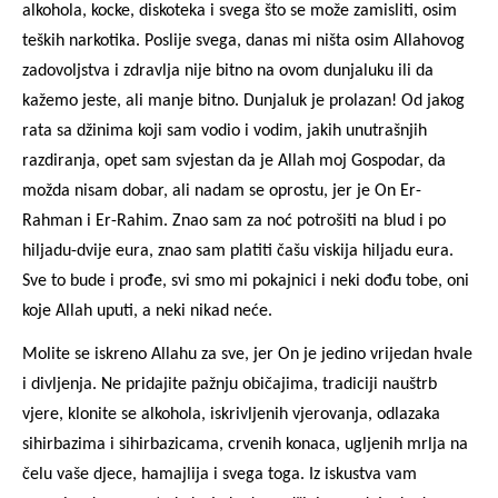
alkohola, kocke, diskoteka i svega što se može zamisliti, osim
teških narkotika. Poslije svega, danas mi ništa osim Allahovog
zadovoljstva i zdravlja nije bitno na ovom dunjaluku ili da
kažemo jeste, ali manje bitno. Dunjaluk je prolazan! Od jakog
rata sa džinima koji sam vodio i vodim, jakih unutrašnjih
razdiranja, opet sam svjestan da je Allah moj Gospodar, da
možda nisam dobar, ali nadam se oprostu, jer je On Er-
Rahman i Er-Rahim. Znao sam za noć potrošiti na blud i po
hiljadu-dvije eura, znao sam platiti čašu viskija hiljadu eura.
Sve to bude i prođe, svi smo mi pokajnici i neki dođu tobe, oni
koje Allah uputi, a neki nikad neće.
Molite se iskreno Allahu za sve, jer On je jedino vrijedan hvale
i divljenja. Ne pridajite pažnju običajima, tradiciji nauštrb
vjere, klonite se alkohola, iskrivljenih vjerovanja, odlazaka
sihirbazima i sihirbazicama, crvenih konaca, ugljenih mrlja na
čelu vaše djece, hamajlija i svega toga. Iz iskustva vam