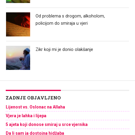
Od problema s drogom, alkoholom,
policijom do smiraja u vjeri
Zikr koji mi je donio olakšanje
ZADNJE OBJAVLJENO
Lijenost vs. Oslonac na Allaha
Vjera je lahka i lijepa
5 ajeta koji donose smiraj u srce vjernika
Da li sam ja dostojna hidžaba