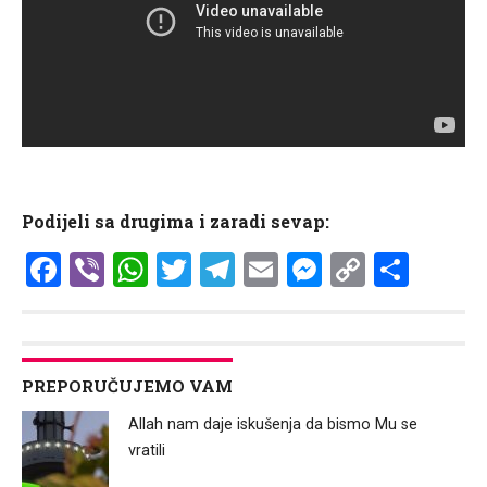
Podijeli sa drugima i zaradi sevap:
Facebook
Viber
WhatsApp
Twitter
Telegram
Email
Messenge
Copy
Shar
Link
PREPORUČUJEMO VAM
Allah nam daje iskušenja da bismo Mu se
vratili