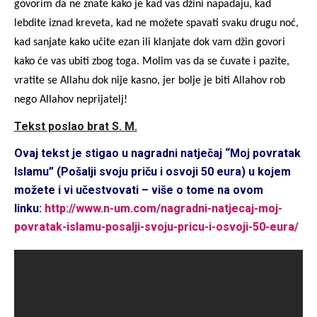
govorim da ne znate kako je kad vas džini napadaju, kad
lebdite iznad kreveta, kad ne možete spavati svaku drugu noć,
kad sanjate kako učite ezan ili klanjate dok vam džin govori
kako će vas ubiti zbog toga. Molim vas da se čuvate i pazite,
vratite se Allahu dok nije kasno, jer bolje je biti Allahov rob
nego Allahov neprijatelj!
Tekst poslao brat S. M.
Ovaj tekst je stigao u nagradni natje
č
aj “Moj povratak
Islamu” (Po
š
alji svoju pri
č
u i osvoji 50 eura) u kojem
mo
ž
ete i vi u
č
estvovati – vi
š
e o tome na ovom
linku
:
http://www.n-um.com/nagradni-natjecaj-moj-
povratak-islamu-posalji-svoju-pricu-i-osvoji-50-eura/