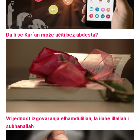
Da li se Kur´an može učiti bez abdesta?
Vrijednost izgovaranja elhamdulillah, la ilahe illallah i
subhanallah