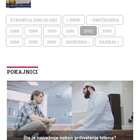
STRANICA 1092 OD 1185
« PRVA
‹ PRETHODNA
1088
1089
1090
1091
1092
1093
1094
1095
1096
NAREDNA ›
ZADNJA »
POKAJNICI
Šta je najvažnije nakon prihvatanja Islama?