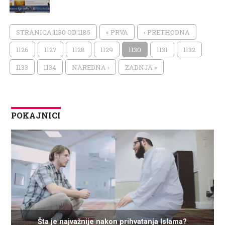
STRANICA 1130 OD 1185
« PRVA
‹ PRETHODNA
1126
1127
1128
1129
1130
1131
1132
1133
1134
NAREDNA ›
ZADNJA »
POKAJNICI
Šta je najvažnije nakon prihvatanja Islama?