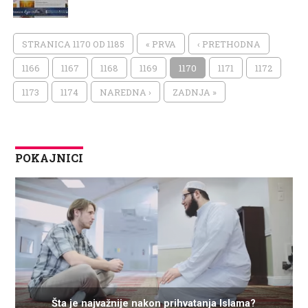
STRANICA 1170 OD 1185
« PRVA
‹ PRETHODNA
1166
1167
1168
1169
1170
1171
1172
1173
1174
NAREDNA ›
ZADNJA »
POKAJNICI
Šta je najvažnije nakon prihvatanja Islama?