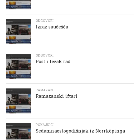
ODGOVORI
Izraz saučešća
ODGOVORI
Post i težak rad
RAMAZAN
Ramazanski iftari
POKAJNICI
Sedamnaestogodišnjak iz Norrköpinga