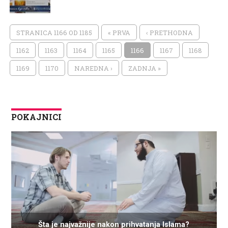
STRANICA 1166 OD 1185
« PRVA
‹ PRETHODNA
1162
1163
1164
1165
1166
1167
1168
1169
1170
NAREDNA ›
ZADNJA »
POKAJNICI
Šta je najvažnije nakon prihvatanja Islama?