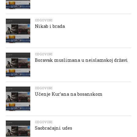
ODGOVORI
Nikab i brada
ODGOVORI
Boravak muslimana u neislamskoj državi
ODGOVORI
Učenje Kur’ana na bosanskom
ODGOVORI
Saobraćajni udes