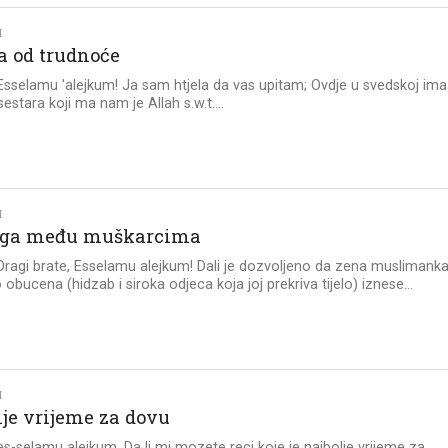
I
ta od trudnoće
 Esselamu 'alejkum! Ja sam htjela da vas upitam; Ovdje u svedskoj ima
estara koji ma nam je Allah s.w.t....
I
uga među muškarcima
 Dragi brate, Esselamu alejkum! Dali je dozvoljeno da zena muslimanka
 obucena (hidzab i siroka odjeca koja joj prekriva tijelo) iznese...
I
lje vrijeme za dovu
 es-selamu alejkum. Da li mi mozete reci koje je najbolje vrijeme za