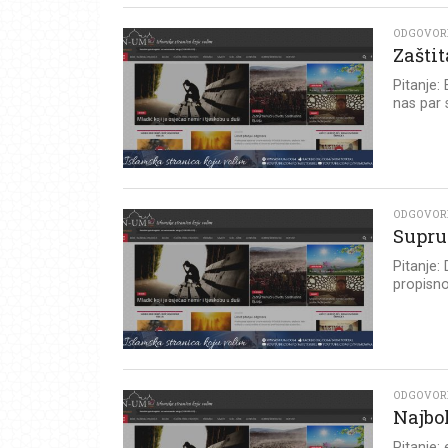
ODGOVOR
Zašti
Pitanje:
nas par s
ODGOVOR
Supr
Pitanje:
propisno
ODGOVOR
Najbo
Pitanje: