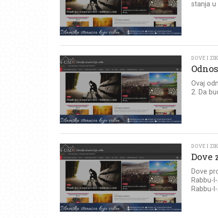
stanja u
DOVE I ZI
Odnos
Ovaj odn
2. Da bud
DOVE I ZI
Dove z
Dove prot
Rabbu-l-
Rabbu-l-