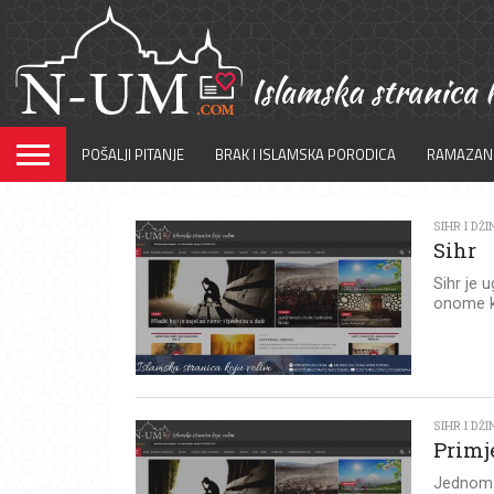
POŠALJI PITANJE
BRAK I ISLAMSKA PORODICA
RAMAZAN
SIHR I DŽI
Sihr
Sihr je 
onome kom
SIHR I DŽI
Primj
Jednom s