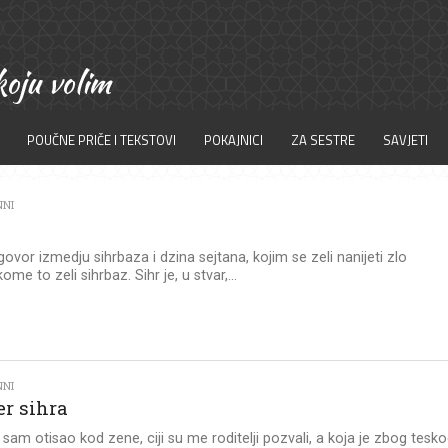
POUČNE PRIČE I TEKSTOVI
POKAJNICI
ZA SESTRE
SAVJETI
NNI
ugovor izmedju sihrbaza i dzina sejtana, kojim se zeli nanijeti zlo
e to zeli sihrbaz. Sihr je, u stvar,...
NNI
er sihra
am otisao kod zene, ciji su me roditelji pozvali, a koja je zbog tesk