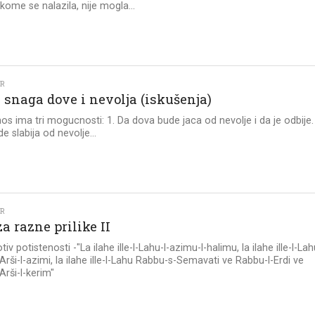
 kome se nalazila, nije mogla...
KR
 snaga dove i nevolja (iskušenja)
os ima tri mogucnosti: 1. Da dova bude jaca od nevolje i da je odbije.
e slabija od nevolje...
KR
a razne prilike II
iv potistenosti -"La ilahe ille-l-Lahu-l-azimu-l-halimu, la ilahe ille-l-La
Arši-l-azimi, la ilahe ille-l-Lahu Rabbu-s-Semavati ve Rabbu-l-Erdi ve
Arši-l-kerim"