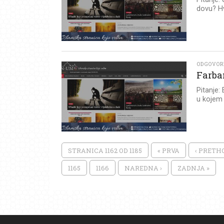
dovu? Hv
ODGOVOR
Farba
Pitanje:
u kojem 
STRANICA 1162 OD 1185
« PRVA
‹ PRET
1165
1166
NAREDNA ›
ZADNJA »