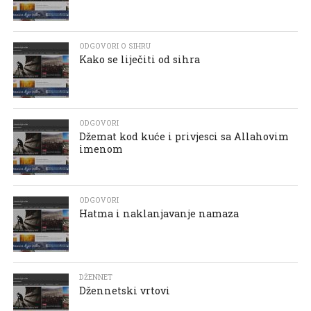
ODGOVORI O SIHRU
Kako se liječiti od sihra
ODGOVORI
Džemat kod kuće i privjesci sa Allahovim
imenom
ODGOVORI
Hatma i naklanjavanje namaza
DŽENNET
Džennetski vrtovi