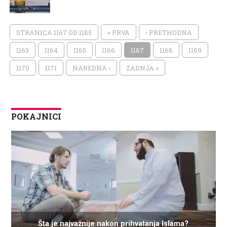
STRANICA 1167 OD 1185
« PRVA
‹ PRETHODNA
1163
1164
1165
1166
1167
1168
1169
1170
1171
NAREDNA ›
ZADNJA »
POKAJNICI
Šta je najvažnije nakon prihvatanja Islama?