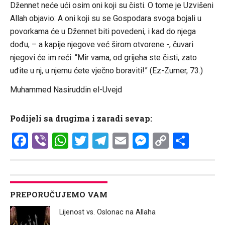
Džennet neće ući osim oni koji su čisti. O tome je Uzvišeni
Allah objavio: A oni koji su se Gospodara svoga bojali u
povorkama će u Džennet biti povedeni, i kad do njega
dođu, – a kapije njegove već širom otvorene -, čuvari
njegovi će im reći: “Mir vama, od grijeha ste čisti, zato
uđite u nj, u njemu ćete vječno boraviti!” (Ez-Zumer, 73.)
Muhammed Nasiruddin el-Uvejd
Podijeli sa drugima i zaradi sevap:
Facebook
Viber
WhatsApp
Twitter
Telegram
Email
Messenge
Copy
Shar
Link
PREPORUČUJEMO VAM
Lijenost vs. Oslonac na Allaha