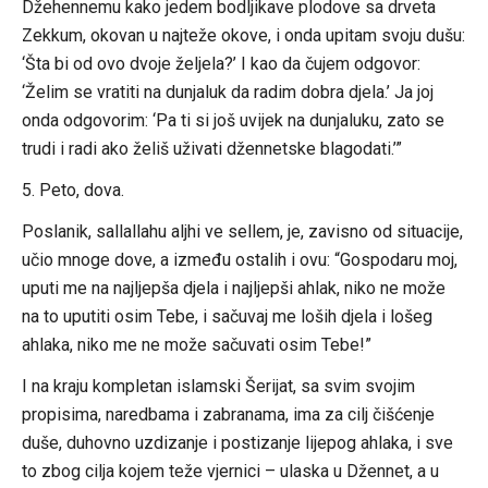
Džehennemu kako jedem bodljikave plodove sa drveta
Zekkum, okovan u najteže okove, i onda upitam svoju dušu:
‘Šta bi od ovo dvoje željela?’ I kao da čujem odgovor:
‘Želim se vratiti na dunjaluk da radim dobra djela.’ Ja joj
onda odgovorim: ‘Pa ti si još uvijek na dunjaluku, zato se
trudi i radi ako želiš uživati džennetske blagodati.’”
5. Peto, dova.
Poslanik, sallallahu aljhi ve sellem, je, zavisno od situacije,
učio mnoge dove, a između ostalih i ovu: “Gospodaru moj,
uputi me na najljepša djela i najljepši ahlak, niko ne može
na to uputiti osim Tebe, i sačuvaj me loših djela i lošeg
ahlaka, niko me ne može sačuvati osim Tebe!”
I na kraju kompletan islamski Šerijat, sa svim svojim
propisima, naredbama i zabranama, ima za cilj čišćenje
duše, duhovno uzdizanje i postizanje lijepog ahlaka, i sve
to zbog cilja kojem teže vjernici – ulaska u Džennet, a u