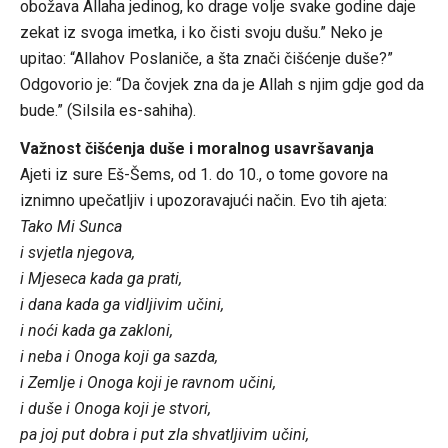
obožava Allaha jedinog, ko drage volje svake godine daje
zekat iz svoga imetka, i ko čisti svoju dušu.” Neko je
upitao: “Allahov Poslaniče, a šta znači čišćenje duše?”
Odgovorio je: “Da čovjek zna da je Allah s njim gdje god da
bude.” (Silsila es-sahiha).
Važnost čišćenja duše i moralnog usavršavanja
Ajeti iz sure Eš-Šems, od 1. do 10., o tome govore na
iznimno upečatljiv i upozoravajući način. Evo tih ajeta:
Tako Mi Sunca
i svjetla njegova,
i Mjeseca kada ga prati,
i dana kada ga vidljivim učini,
i noći kada ga zakloni,
i neba i Onoga koji ga sazda,
i Zemlje i Onoga koji je ravnom učini,
i duše i Onoga koji je stvori,
pa joj put dobra i put zla shvatljivim učini,