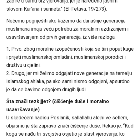
zadire u samu srž vjerovanja, jer je naređeno jasnim
slovom Kur’ana i sunneta.’’ (El-Fetava, 19/273).
Nećemo pogriješiti ako kažemo da današnje generacije
muslimana imaju veću potrebu za moralnim uzdizanjem i
usavršavanjem od prvih generacija, iz više razloga.
1. Prvo, zbog moralne izopačenosti koja se širi poput kuge
i prijeti musliman
skoj omladini, muslimanskoj porodici i
društvu u cjelini.
2. Drugo, jer mi želimo odgajati nove generacije na temelju
islamskog ahlaka, pa ako sami nismo odgojeni, apsurdno
je da se bavimo odgojem drugih ljudi.
Šta znači tezkijjet? (čišćenje duše i moralno
usavršavanje)
U sljedećem hadisu Poslanik, sallallahu alejhi ve sellem,
objasnio je šta zapravo znači čišćenje duše. Rekao je: “Kod
koga se nađu tri svojstva osjetio je slast vjerovanja: ko