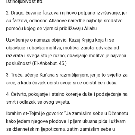
istinoljubivost itd.
2. Drugo, čuvanje farzova i njihovo potpuno izvršavanje, jer
su farzovi, odnosno Allahove naredbe najbolje sredstvo
pomoću kojeg se vjernici približavaju Allahu.
Uzvišeni je o namazu objavio: Kazuj Knjigu koja ti se
objavljuje i obavljaj molitvu, molitva, zaista, odvraća od
razvrata i svega što je ružno; obavljanje molitve je najveća
poslušnost! (El-Ankebut, 45.)
3. Treće, učenje Kur’ana s razmišljanjem, jer je to svjetlo za
srce, a kada čovjek očisti svoje srce očistit će i dušu.
4. Četvrto, pokajanje i stalno korenje duše i podsjećanje na
smrt i odlazak sa ovog svijeta.
Ibrahim et-Tejmi je govorio: “Ja zamislim sebe u Džennetu
kako jedem njegove plodove i pijem ukusna pića i uživam
sa džennetskim ljepoticama, zatim zamislim sebe u