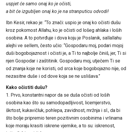
uspjet će samo onaj ko je očisti,
a bit će izgubljen onaj ko je na stranputicu odvodi!
Ibn Kesir, rekao je: “To znači: uspio je onaj ko očisti dušu
kroz pokornost Allahu, ko je očisti od lošeg ahlaka i loših
osobina. A to potvrđuje i dova koju je Poslanik, sallallahu
alejhi ve sellem, često učio: “Gospodaru moj, podari mojoj
duši bogobojaznost i očisti je, a Ti to najbolje činiš, jer, Ti si
njen Gospodar i zaštitinik. Gospodaru moj, utječem Ti se
od znanja koje ne koristi, od srca koje bogobojazno nije, od
nezasitne duše i od dove koja se ne uslišava.”
Kako očistiti dušu?
1. Prvo, konstantni napor da se duša očisti od loših
osobina kao što su samodopadljivost, licemjerstvo,
škrtost, kukavičluk, pohlepa, zavidnost, mržnja i sl., da bi
što bolje pripremio teren pozitivnim osobinima i vrlinama
koje moraju krasiti iskrene vjernike, a to su: iskrenost,