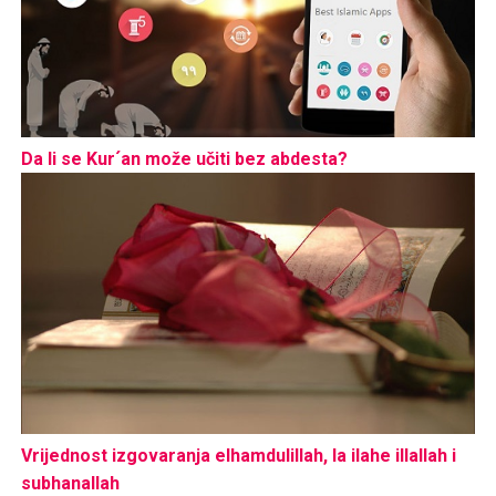
Da li se Kur´an može učiti bez abdesta?
Vrijednost izgovaranja elhamdulillah, la ilahe illallah i
subhanallah