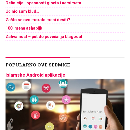
Definicija i opasnosti gibeta i nemimeta
Učinio sam blud…
Zašto se ovo moralo meni desiti?
100 imena ashabijki
Zahvalnost – put do povećanja blagodati
POPULARNO OVE SEDMICE
Islamske Android aplikacije