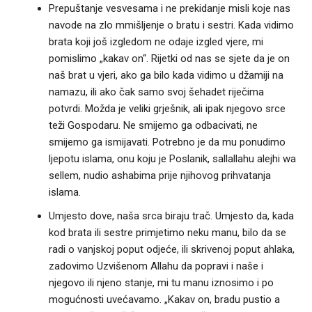
Prepuštanje vesvesama i ne prekidanje misli koje nas
navode na zlo mmišljenje o bratu i sestri. Kada vidimo
brata koji još izgledom ne odaje izgled vjere, mi
pomislimo „kakav on“. Rijetki od nas se sjete da je on
naš brat u vjeri, ako ga bilo kada vidimo u džamiji na
namazu, ili ako čak samo svoj šehadet riječima
potvrdi. Možda je veliki grješnik, ali ipak njegovo srce
teži Gospodaru. Ne smijemo ga odbacivati, ne
smijemo ga ismijavati. Potrebno je da mu ponudimo
ljepotu islama, onu koju je Poslanik, sallallahu alejhi wa
sellem, nudio ashabima prije njihovog prihvatanja
islama.
Umjesto dove, naša srca biraju trač. Umjesto da, kada
kod brata ili sestre primjetimo neku manu, bilo da se
radi o vanjskoj poput odjeće, ili skrivenoj poput ahlaka,
zadovimo Uzvišenom Allahu da popravi i naše i
njegovo ili njeno stanje, mi tu manu iznosimo i po
mogućnosti uvećavamo. „Kakav on, bradu pustio a