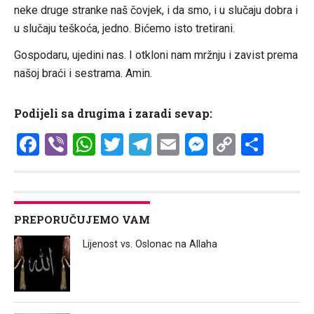
neke druge stranke naš čovjek, i da smo, i u slučaju dobra i
u slučaju teškoća, jedno. Bićemo isto tretirani.
Gospodaru, ujedini nas. I otkloni nam mržnju i zavist prema
našoj braći i sestrama. Amin.
Podijeli sa drugima i zaradi sevap:
Facebook
Viber
WhatsApp
Twitter
Telegram
Email
Messenge
Copy
Shar
Link
PREPORUČUJEMO VAM
Lijenost vs. Oslonac na Allaha