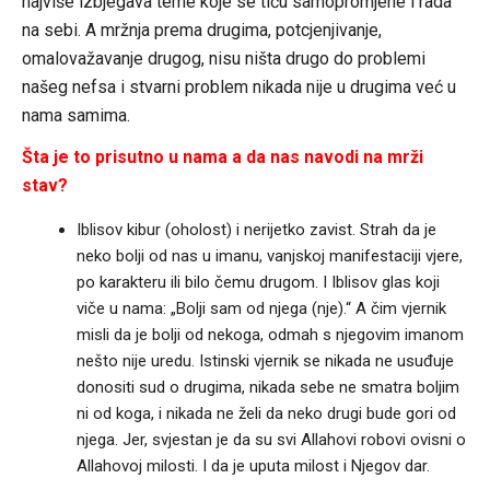
najviše izbjegava teme koje se tiču samopromjene i rada
na sebi. A mržnja prema drugima, potcjenjivanje,
omalovažavanje drugog, nisu ništa drugo do problemi
našeg nefsa i stvarni problem nikada nije u drugima već u
nama samima.
Šta je to prisutno u nama a da nas navodi na mrži
stav?
Iblisov kibur (oholost) i nerijetko zavist. Strah da je
neko bolji od nas u imanu, vanjskoj manifestaciji vjere,
po karakteru ili bilo čemu drugom. I Iblisov glas koji
viče u nama: „Bolji sam od njega (nje).“ A čim vjernik
misli da je bolji od nekoga, odmah s njegovim imanom
nešto nije uredu. Istinski vjernik se nikada ne usuđuje
donositi sud o drugima, nikada sebe ne smatra boljim
ni od koga, i nikada ne želi da neko drugi bude gori od
njega. Jer, svjestan je da su svi Allahovi robovi ovisni o
Allahovoj milosti. I da je uputa milost i Njegov dar.