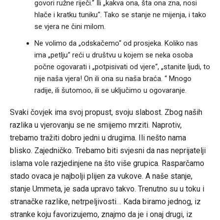
govori ružne riječi.“ Ili „kakva ona, šta ona zna, nosi
hlače i kratku tuniku“. Tako se stanje ne mijenja, i tako
se vjera ne čini milom.
Ne volimo da „odskačemo“ od prosjeka. Koliko nas
ima „petlju“ reći u društvu u kojem se neka osoba
počne ogovarati i „potpisivati od vjere“, „stanite ljudi, to
nije naša vjera! On ili ona su naša braća. “ Mnogo
radije, ili šutomoo, ili se uključimo u ogovaranje.
Svaki čovjek ima svoj propust, svoju slabost. Zbog naših
razlika u vjerovanju se ne smijemo mrziti. Naprotiv,
trebamo tražiti dobro jedni u drugima. Ili nešto nama
blisko. Zajedničko. Trebamo biti svjesni da nas neprijatelji
islama vole razjedinjene na što više grupica. Rasparčamo
stado ovaca je najbolji plijen za vukove. A naše stanje,
stanje Ummeta, je sada upravo takvo. Trenutno su u toku i
stranačke razlike, netrpeljivosti… Kada biramo jednog, iz
stranke koju favorizujemo, znajmo da je i onaj drugi, iz