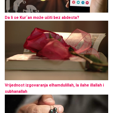
Da li se Kur´an može učiti bez abdesta?
Vrijednost izgovaranja elhamdulillah, la ilahe illallah i
subhanallah