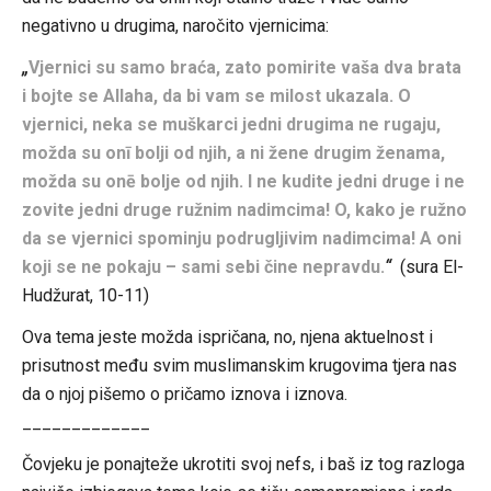
negativno u drugima, naročito vjernicima:
„
Vjernici su samo braća, zato pomirite vaša dva brata
i bojte se Allaha, da bi vam se milost ukazala.
O
vjernici, neka se muškarci jedni drugima ne rugaju,
možda su onī bolji od njih, a ni žene drugim ženama,
možda su onē bolje od njih. I ne kudite jedni druge i ne
zovite jedni druge ružnim nadimcima! O, kako je ružno
da se vjernici spominju podrugljivim nadimcima! A oni
koji se ne pokaju – sami sebi čine nepravdu.
“
(sura El-
Hudžurat, 10-11)
Ova tema jeste možda ispričana, no, njena aktuelnost i
prisutnost među svim muslimanskim krugovima tjera nas
da o njoj pišemo o pričamo iznova i iznova.
_____________
Čovjeku je ponajteže ukrotiti svoj nefs, i baš iz tog razloga