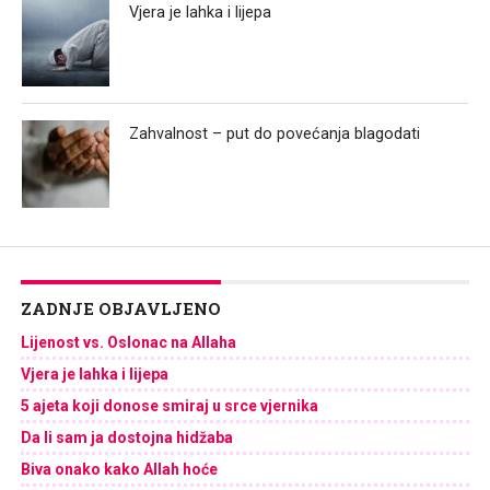
Vjera je lahka i lijepa
Zahvalnost – put do povećanja blagodati
ZADNJE OBJAVLJENO
Lijenost vs. Oslonac na Allaha
Vjera je lahka i lijepa
5 ajeta koji donose smiraj u srce vjernika
Da li sam ja dostojna hidžaba
Biva onako kako Allah hoće