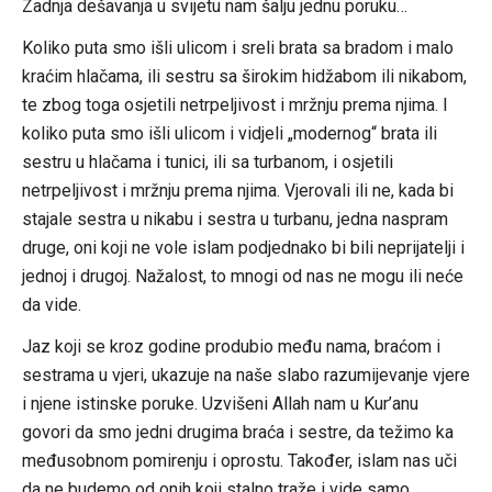
Zadnja dešavanja u svijetu nam šalju jednu poruku…
Koliko puta smo išli ulicom i sreli brata sa bradom i malo
kraćim hlačama, ili sestru sa širokim hidžabom ili nikabom,
te zbog toga osjetili netrpeljivost i mržnju prema njima. I
koliko puta smo išli ulicom i vidjeli „modernog“ brata ili
sestru u hlačama i tunici, ili sa turbanom, i osjetili
netrpeljivost i mržnju prema njima. Vjerovali ili ne, kada bi
stajale sestra u nikabu i sestra u turbanu, jedna naspram
druge, oni koji ne vole islam podjednako bi bili neprijatelji i
jednoj i drugoj. Nažalost, to mnogi od nas ne mogu ili neće
da vide.
Jaz koji se kroz godine produbio među nama, braćom i
sestrama u vjeri, ukazuje na naše slabo razumijevanje vjere
i njene istinske poruke. Uzvišeni Allah nam u Kur’anu
govori da smo jedni drugima braća i sestre, da težimo ka
međusobnom pomirenju i oprostu. Također, islam nas uči
da ne budemo od onih koji stalno traže i vide samo