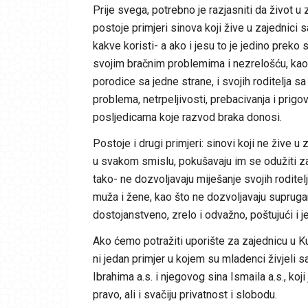
Prije svega, potrebno je razjasniti da život u 
postoje primjeri sinova koji žive u zajednici s
kakve koristi- a ako i jesu to je jedino preko s
svojim bračnim problemima i nezrelošću, kao 
porodice sa jedne strane, i svojih roditelja
problema, netrpeljivosti, prebacivanja i prigo
posljedicama koje razvod braka donosi.
Postoje i drugi primjeri: sinovi koji ne žive u
u svakom smislu, pokušavaju im se odužiti za 
tako- ne dozvoljavaju miješanje svojih roditel
muža i žene, kao što ne dozvoljavaju suprugam
dostojanstveno, zrelo i odvažno, poštujući i 
Ako ćemo potražiti uporište za zajednicu u K
ni jedan primjer u kojem su mladenci živjeli s
Ibrahima a.s. i njegovog sina Ismaila a.s., ko
pravo, ali i svačiju privatnost i slobodu.