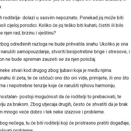
.
h roditelja- dolazi u sasvim nepoznato. Ponekad joj može biti
ijeloj porodici. Koliko će joj teško biti kuhati, čistiti ili bilo
e njen rad, brzinu i vještinu?
og određenih razloga ne bude prihvatila snahu. Ukoliko je ona
j narušiti samopouzdanje, stvoriti bespotrebne brige i stresove, i
 on ne bude spreman zauzeti se za njen položaj.
li neke stvari kod drugog zbog ljubavi koja je među njima.
ahu ili zeta, te će ističući ono što oni vide, primijete, ili ono što
a i nepotrebne tenzije koje će narušiti njihovu harmoniju.
ostalan- postoji mogućnost da će roditelji to prebacivati, te
elju za brakom. Zbog utjecaja drugih, često će shvatiti da je brak
obom mnogo veće dobro i tek neke izazove i probleme.
g nečega, tu će biti roditelji koji će pristrasno pratiti događaje,
bljivati probleme.