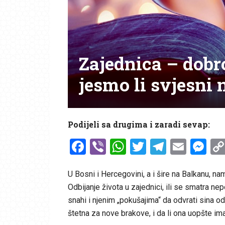
Zajednica – dobrob
jesmo li svjesni
Podijeli sa drugima i zaradi sevap:
Facebook
Viber
WhatsApp
Twitter
Telegr
Emai
Me
U Bosni i Hercegovini, a i šire na Balkanu, na
Odbijanje života u zajednici, ili se smatra ne
snahi i njenim „pokušajima“ da odvrati sina od r
štetna za nove brakove, i da li ona uopšte ima