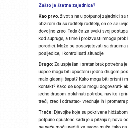
Zašto je štetna zajednica?
Kao prvo
, život sina u potpunoj zajednici s
obzirom da su roditelji roditelji, on će se uvi
dovoljno zreo. Tada će za svaki svoj postupak t
kod supruge, a time i proizvesti mnoge prob
porodici. Može se posavjetovati sa drugima u
posljedice, i kontrolisati situacije.
Drugo:
Za uspješan i sretan brak potrebna je 
uopće mogu biti opušteni i jedno drugom posve
malo glasniji šapat? Kako mogu biti prisni i m
kontakt? Kako se uopće mogu dogovarati- ako
jedno drugom, osluhnuti potrebe, navike i pri
treći, zreo i odrastao- vrednuje ih i promat
Treće:
Djevojke koje su pokrivene hidžabom il
potpuno opuštene kada je u pitanju njihovo od
se neće moći urediti za svoga muža, tako ga doče