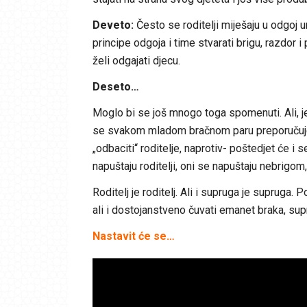
Deveto:
Često se roditelji miješaju u odgoj u
principe odgoja i time stvarati brigu, razdor
želi odgajati djecu.
Deseto…
Moglo bi se još mnogo toga spomenuti. Ali, je
se svakom mladom bračnom paru preporučuje 
„odbaciti“ roditelje, naprotiv- poštedjet će i
napuštaju roditelji, oni se napuštaju nebrig
Roditelj je roditelj. Ali i supruga je supruga. 
ali i dostojanstveno čuvati emanet braka, sup
Nastavit će se…