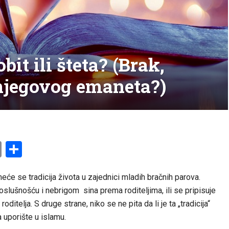
it ili šteta? (Brak,
 njegovog emaneta?)
am
l
ssenger
Copy
Share
Link
meće se tradicija života u zajednici mladih bračnih parova.
poslušnošću i nebrigom sina prema roditeljima, ili se pripisuje
oditelja. S druge strane, niko se ne pita da li je ta „tradicija“
 uporište u islamu.