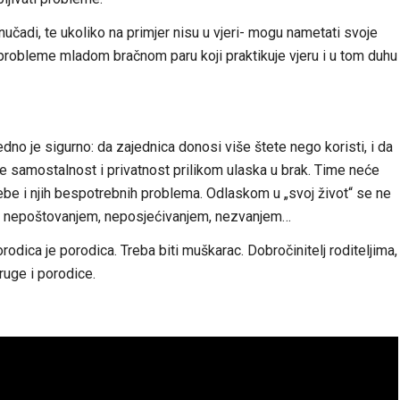
nučadi, te ukoliko na primjer nisu u vjeri- mogu nametati svoje
 i probleme mladom bračnom paru koji praktikuje vjeru i u tom duhu
dno je sigurno: da zajednica donosi više štete nego koristi, i da
samostalnost i privatnost prilikom ulaska u brak. Time neće
 sebe i njih bespotrebnih problema. Odlaskom u „svoj život“ se ne
om, nepoštovanjem, neposjećivanjem, nezvanjem…
Porodica je porodica. Treba biti muškarac. Dobročinitelj roditeljima,
ruge i porodice.