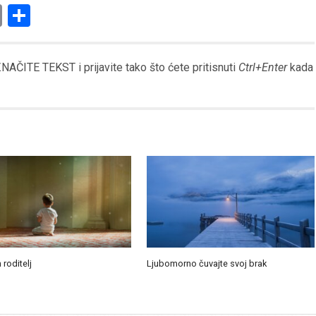
am
l
ssenger
Copy
Share
Link
AČITE TEKST i prijavite tako što ćete pritisnuti
Ctrl+Enter
kada
 roditelj
Ljubomorno čuvajte svoj brak