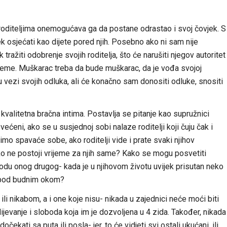
a roditeljima onemogućava ga da postane odrastao i svoj čovjek. S
jek osjećati kao dijete pored njih. Posebno ako ni sam nije
ražiti odobrenje svojih roditelja, što će narušiti njegov autoritet
leme. Muškarac treba da bude muškarac, da je vođa svojoj
 vezi svojih odluka, ali će konačno sam donositi odluke, snositi
kvalitetna bračna intima. Postavlja se pitanje kao supružnici
ćeni, ako se u susjednoj sobi nalaze roditelji koji čuju čak i
imo spavaće sobe, ako roditelji vide i prate svaki njihov
 ne postoji vrijeme za njih same? Kako se mogu posvetiti
rodu onog drugog- kada je u njihovom životu uvijek prisutan neko
ra pod budnim okom?
i nikabom, a i one koje nisu- nikada u zajednici neće moći biti
ijevanje i sloboda koja im je dozvoljena u 4 zida. Također, nikada
kati sa puta ili posla- jer, to će vidjeti svi ostali ukućani, ili