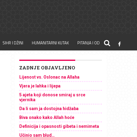
SIHR I DŽINI
HUMANITARNI KUTAK
PITANJA I ODGOVORI
ZADNJE OBJAVLJENO
Lijenost vs. Oslonac na Allaha
Vjera je lahka i lijepa
5 ajeta koji donose smiraj u srce
vjernika
Da li sam ja dostojna hidžaba
Biva onako kako Allah hoće
Definicija i opasnosti gibeta i nemimeta
Učinio sam blud…