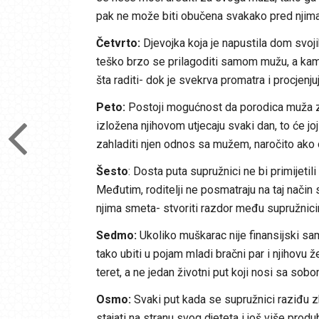
pak ne može biti obučena svakako pred njima
Četvrto:
Djevojka koja je napustila dom svoji
teško brzo se prilagoditi samom mužu, a kamoli c
šta raditi- dok je svekrva promatra i procjenjuj
Peto:
Postoji mogućnost da porodica muža zb
izložena njihovom utjecaju svaki dan, to će jo
zahladiti njen odnos sa mužem, naročito ako
Šesto
: Dosta puta supružnici ne bi primijeti
Međutim, roditelji ne posmatraju na taj način sn
njima smeta- stvoriti razdor među supružnicim
Sedmo:
Ukoliko muškarac nije finansijski sam
tako ubiti u pojam mladi bračni par i njihovu ž
teret, a ne jedan životni put koji nosi sa s
Osmo:
Svaki put kada se supružnici raziđu zbo
stajati na stranu svog djeteta i još više produ