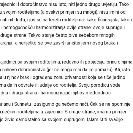
zajednici i dobročinstvo nisu isto, niti jedno drugo uvjetuju. Tako
a svojim roditeljima (a ovakvi primjeri su mnogi), nisu im ni od
nahinih leđa, i još su na teretu roditeljima- kako finansijski, tako i
i nemogućnošću harmoniziranja dvije strane: svoje supruge i
 sa druge strane. Takvo stanje često biva sebebom mnogih
varanja- a nerijetko se sve završi uništenjem novog braka i
 zajednici sa svojim roditeljima, redovno ih posjećuju, brinu o njima
njihovo dobročinstvo (jer ne mogu reći da im pomažu). Ali, isto
ja u njihov brak i ograđenu zonu privatnosti koja se tiče jedino
a da ih odvrate ili udalje od roditelja. Svoju porodicu vode
jednu i drugu stranu i harmonizirajući njihov međuodnos.
ur’anu i Sunnetu- zasigurno ga nećemo naći. Čak se ne spominje
a nečijim roditeljima u zajednici. S druge strane, imamo primjer
ji je živio samostalno sa svojom suprugom. Islam štiti svačije