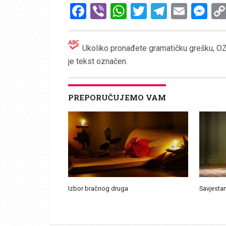
Facebook
Viber
WhatsApp
Twitter
Telegr
Emai
Me
Ukoliko pronađete gramatičku grešku, OZN
je tekst označen.
PREPORUČUJEMO VAM
Izbor bračnog druga
Savjestan