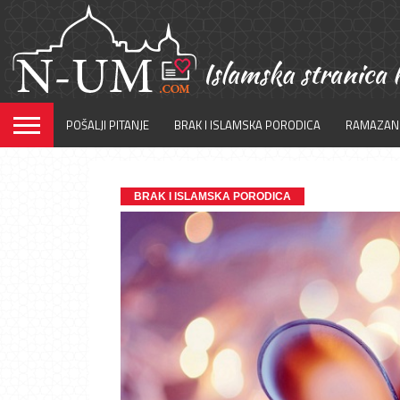
POŠALJI PITANJE
BRAK I ISLAMSKA PORODICA
RAMAZAN
BRAK I ISLAMSKA PORODICA