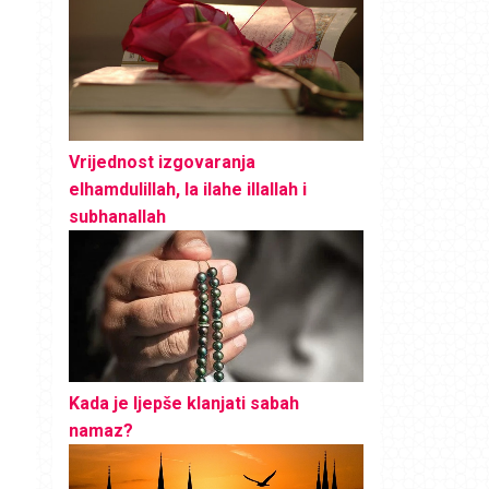
Vrijednost izgovaranja
elhamdulillah, la ilahe illallah i
subhanallah
Kada je ljepše klanjati sabah
namaz?