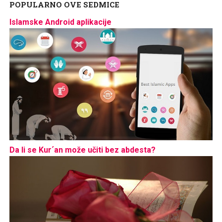
POPULARNO OVE SEDMICE
Islamske Android aplikacije
Da li se Kur´an može učiti bez abdesta?