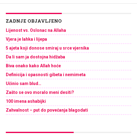
ZADNJE OBJAVLJENO
Lijenost vs. Oslonac na Allaha
Vjera je lahka i lijepa
5 ajeta koji donose smiraj u srce vjernika
Da li sam ja dostojna hidžaba
Biva onako kako Allah hoće
Definicija i opasnosti gibeta i nemimeta
Učinio sam blud…
Zašto se ovo moralo meni desiti?
100 imena ashabijki
Zahvalnost – put do povećanja blagodati