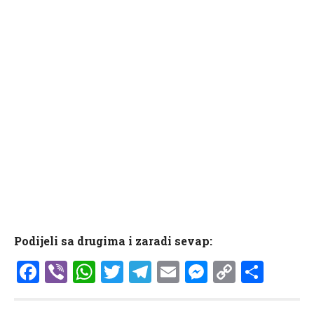
Podijeli sa drugima i zaradi sevap:
Facebook
Viber
WhatsApp
Twitter
Telegram
Email
Messenge
Copy
Shar
Link