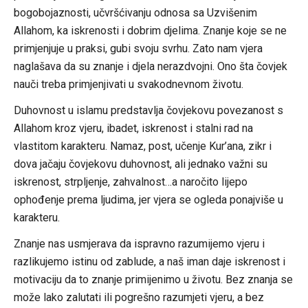
bogobojaznosti, učvršćivanju odnosa sa Uzvišenim
Allahom, ka iskrenosti i dobrim djelima. Znanje koje se ne
primjenjuje u praksi, gubi svoju svrhu. Zato nam vjera
naglašava da su znanje i djela nerazdvojni. Ono šta čovjek
nauči treba primjenjivati u svakodnevnom životu.
Duhovnost u islamu predstavlja čovjekovu povezanost s
Allahom kroz vjeru, ibadet, iskrenost i stalni rad na
vlastitom karakteru. Namaz, post, učenje Kur’ana, zikr i
dova jačaju čovjekovu duhovnost, ali jednako važni su
iskrenost, strpljenje, zahvalnost…a naročito lijepo
ophođenje prema ljudima, jer vjera se ogleda ponajviše u
karakteru.
Znanje nas usmjerava da ispravno razumijemo vjeru i
razlikujemo istinu od zablude, a naš iman daje iskrenost i
motivaciju da to znanje primijenimo u životu. Bez znanja se
može lako zalutati ili pogrešno razumjeti vjeru, a bez