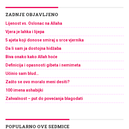
ZADNJE OBJAVLJENO
Lijenost vs. Oslonac na Allaha
Vjera je lahka i lijepa
5 ajeta koji donose smiraj u srce vjernika
Da li sam ja dostojna hidžaba
Biva onako kako Allah hoće
Definicija i opasnosti gibeta i nemimeta
Učinio sam blud…
Zašto se ovo moralo meni desiti?
100 imena ashabijki
Zahvalnost – put do povećanja blagodati
POPULARNO OVE SEDMICE