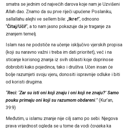
smatra se jednim od najvećih darova koje nam je Uzvišeni
Allah dao. Znamo da su prve riječi upućene Poslaniku,
sallallahu alejhi ve sellem bile: „
Ikre!
“, odnosno
“
Čitaj/Uči!
“, a to nam jasno pokazuje da je traganje za
znanjem temelj.
Islam nas ne podstiče na učenje isključivo vjerskih propisa
(koji su naravno važni i treba im dati prioritet), već i na
sticanje korisnog znanja iz svih oblasti koje doprinose
dobrobiti kako pojedinca, tako i društva. Učen insan će
bolje razumjeti svoju vjeru, donositi ispravnije odluke i biti
od koristi drugima.
“
Reci: ‘Zar su isti oni koji znaju i oni koji ne znaju?’ Samo
pouku primaju oni koji su razumom obdareni
.”
(Kur’an,
39:9)
Međutim, u islamu znanje nije cilj samo po sebi. Njegova
prava vrijednost ogleda se u tome da vodi čovjeka ka