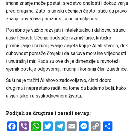
imana znanje može postati sredstvo oholosti i dokazivanja
pred drugima. Zato islamski učenjaci često ističu da pravo
znanje povećava poniznost, a ne umišljenost.
Posebno je važno razvijati i intelektualnu i duhovnu stranu
naše ličnosti. Učenje podstiče razmišljanje, kritičko
promišljanje i razumijevanje svijeta koji je Allah stvorio, dok
duhovnost pomaže čovjeku da sačuva moralne vrijednosti
i unutrašnji mir. Kada su ove dvije dimenzije u ravnoteži,
vjernik postaje odgovorniji, mudriji i korisniji član zajednice.
Suština je tražiti Allahovo zadovoljstvo, činiti dobro
drugima i neprestano raditi na tome da budemo bolji, kako
u vjeri tako i u svakodnevnom životu.
Podijeli sa drugima i zaradi sevap:
Facebook
Viber
WhatsApp
Twitter
Telegram
Email
Messenge
Copy
Shar