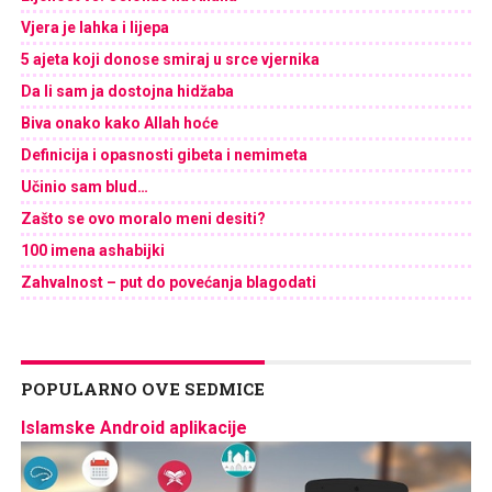
Vjera je lahka i lijepa
5 ajeta koji donose smiraj u srce vjernika
Da li sam ja dostojna hidžaba
Biva onako kako Allah hoće
Definicija i opasnosti gibeta i nemimeta
Učinio sam blud…
Zašto se ovo moralo meni desiti?
100 imena ashabijki
Zahvalnost – put do povećanja blagodati
POPULARNO OVE SEDMICE
Islamske Android aplikacije