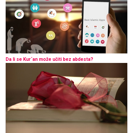
Da li se Kur´an može učiti bez abdesta?