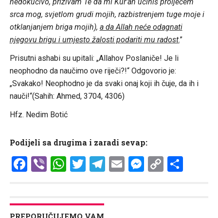
nedokučivo, prizivam Te da mi Kur’an učiniš proljećem
srca mog, svjetlom grudi mojih, razbistrenjem tuge moje i
otklanjanjem briga mojih),
a da Allah neće odagnati
njegovu brigu i umjesto žalosti podariti mu radost
.
”
Prisutni ashabi su upitali: „Allahov Poslaniče! Je li
neophodno da naučimo ove riječi?!“ Odgovorio je:
„Svakako! Neophodno je da svaki onaj koji ih čuje, da ih i
nauči!“(Sahih: Ahmed, 3704, 4306)
Hfz. Nedim Botić
Podijeli sa drugima i zaradi sevap:
Facebook
Viber
WhatsApp
Twitter
Telegram
Email
Messenge
Copy
Shar
Link
PREPORUČUJEMO VAM