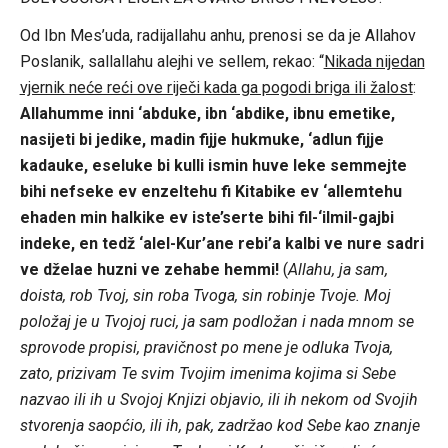
Od Ibn Mes’uda, radijallahu anhu, prenosi se da je Allahov
Poslanik, sallallahu alejhi ve sellem, rekao: “
Nikada nijedan
vjernik neće reći ove riječi kada ga pogodi briga ili žalost
:
Allahumme inni ‘abduke, ibn ‘abdike, ibnu emetike,
nasijeti bi jedike, madin fijje hukmuke, ‘adlun fijje
kadauke, eseluke bi kulli ismin huve leke semmejte
bihi nefseke ev enzeltehu fi Kitabike ev ‘allemtehu
ehaden min halkike ev iste’serte bihi fil-‘ilmil-gajbi
indeke, en tedž ‘alel-Kur’ane rebi’a kalbi ve nure sadri
ve dželae huzni ve zehabe hemmi!
(
Allahu, ja sam,
doista, rob Tvoj, sin roba Tvoga, sin robinje Tvoje. Moj
položaj je u Tvojoj ruci, ja sam podložan i nada mnom se
sprovode propisi, pravičnost po mene je odluka Tvoja,
zato, prizivam Te svim Tvojim imenima kojima si Sebe
nazvao ili ih u Svojoj Knjizi objavio, ili ih nekom od Svojih
stvorenja saopćio, ili ih, pak, zadržao kod Sebe kao znanje