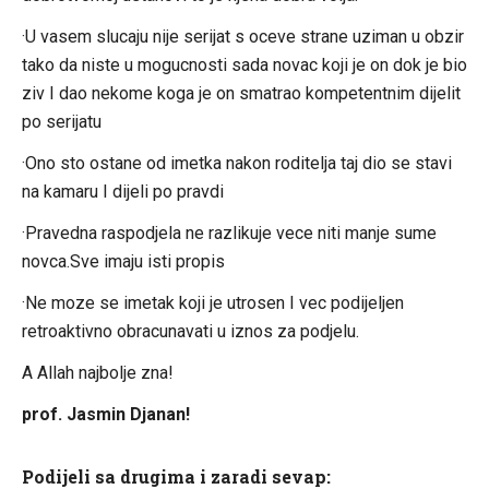
·U vasem slucaju nije serijat s oceve strane uziman u obzir
tako da niste u mogucnosti sada novac koji je on dok je bio
ziv I dao nekome koga je on smatrao kompetentnim dijelit
po serijatu
·Ono sto ostane od imetka nakon roditelja taj dio se stavi
na kamaru I dijeli po pravdi
·Pravedna raspodjela ne razlikuje vece niti manje sume
novca.Sve imaju isti propis
·Ne moze se imetak koji je utrosen I vec podijeljen
retroaktivno obracunavati u iznos za podjelu.
A Allah najbolje zna!
prof. Jasmin Djanan!
Podijeli sa drugima i zaradi sevap: