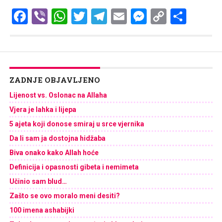
Facebook
Viber
WhatsApp
Twitter
Telegram
Email
Messenge
Copy
Shar
Link
ZADNJE OBJAVLJENO
Lijenost vs. Oslonac na Allaha
Vjera je lahka i lijepa
5 ajeta koji donose smiraj u srce vjernika
Da li sam ja dostojna hidžaba
Biva onako kako Allah hoće
Definicija i opasnosti gibeta i nemimeta
Učinio sam blud…
Zašto se ovo moralo meni desiti?
100 imena ashabijki