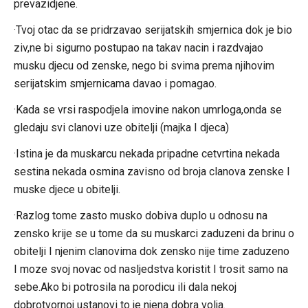
prevazidjene.
·Tvoj otac da se pridrzavao serijatskih smjernica dok je bio
ziv,ne bi sigurno postupao na takav nacin i razdvajao
musku djecu od zenske, nego bi svima prema njihovim
serijatskim smjernicama davao i pomagao.
·Kada se vrsi raspodjela imovine nakon umrloga,onda se
gledaju svi clanovi uze obitelji (majka I djeca)
·Istina je da muskarcu nekada pripadne cetvrtina nekada
sestina nekada osmina zavisno od broja clanova zenske I
muske djece u obitelji.
·Razlog tome zasto musko dobiva duplo u odnosu na
zensko krije se u tome da su muskarci zaduzeni da brinu o
obitelji I njenim clanovima dok zensko nije time zaduzeno
I moze svoj novac od nasljedstva koristit I trosit samo na
sebe.Ako bi potrosila na porodicu ili dala nekoj
dobrotvornoj ustanovi to je njena dobra volja.