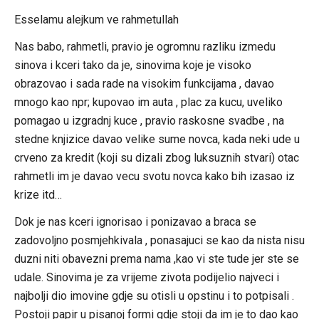
Esselamu alejkum ve rahmetullah
Nas babo, rahmetli, pravio je ogromnu razliku izmedu
sinova i kceri tako da je, sinovima koje je visoko
obrazovao i sada rade na visokim funkcijama , davao
mnogo kao npr; kupovao im auta , plac za kucu, uveliko
pomagao u izgradnj kuce , pravio raskosne svadbe , na
stedne knjizice davao velike sume novca, kada neki ude u
crveno za kredit (koji su dizali zbog luksuznih stvari) otac
rahmetli im je davao vecu svotu novca kako bih izasao iz
krize itd…
Dok je nas kceri ignorisao i ponizavao a braca se
zadovoljno posmjehkivala , ponasajuci se kao da nista nisu
duzni niti obavezni prema nama ,kao vi ste tude jer ste se
udale. Sinovima je za vrijeme zivota podijelio najveci i
najbolji dio imovine gdje su otisli u opstinu i to potpisali .
Postoji papir u pisanoj formi gdje stoji da im je to dao kao