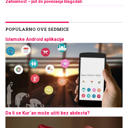
Zahvalnost – put do povećanja blagodati
POPULARNO OVE SEDMICE
Islamske Android aplikacije
Da li se Kur´an može učiti bez abdesta?